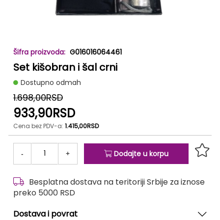
Skip
G016016064461
to
Set kišobran i šal crni
the
beginning
Dostupno odmah
of
the
1.698,00RSD
images
933,90RSD
gallery
Cena bez PDV-a:
1.415,00RSD
-
+
Dodajte u korpu
Besplatna dostava na teritoriji Srbije za iznose
preko 5000 RSD
Dostava i povrat