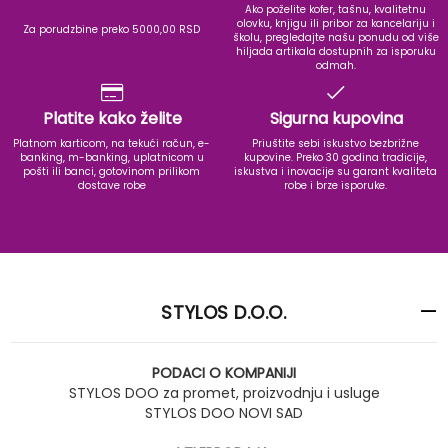
Ako poželite kofer, tašnu, kvalitetnu
olovku, knjigu ili pribor za kancelariju i
Za porudzbine preko 5000,00 RSD
školu, pregledajte našu ponudu od više
hiljada artikala dostupnih za isporuku
odmah.
Platite kako želite
Sigurna kupovina
Platnom karticom, na tekući račun, e-
Priuštite sebi iskustvo bezbrižne
banking, m-banking, uplatnicom u
kupovine. Preko 30 godina tradicije,
pošti ili banci, gotovinom prilikom
iskustva i inovacije su garant kvaliteta
dostave robe
robe i brze isporuke.
STYLOS D.O.O.
PODACI O KOMPANIJI
STYLOS DOO za promet, proizvodnju i usluge
STYLOS DOO NOVI SAD