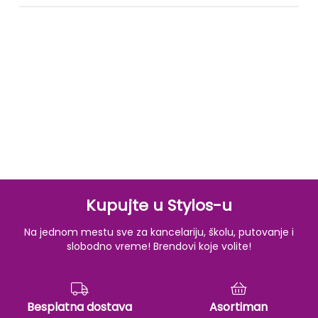
Kupujte u Stylos-u
Na jednom mestu sve za kancelariju, školu, putovanje i
slobodno vreme! Brendovi koje volite!
Besplatna dostava
Asortiman