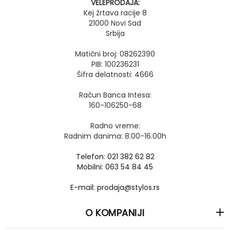
VELEPRODAJA:
Kej žrtava racije 8
21000 Novi Sad
Srbija
Matični broj: 08262390
PIB: 100236231
Šifra delatnosti: 4666
Račun Banca Intesa:
160-106250-68
Radno vreme:
Radnim danima: 8.00-16.00h
Telefon: 021 382 62 82
Mobilni: 063 54 84 45
E-mail: prodaja@stylos.rs
O KOMPANIJI