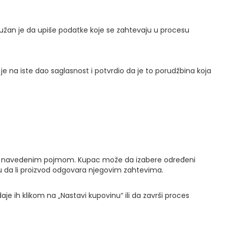
dužan je da upiše podatke koje se zahtevaju u procesu
e na iste dao saglasnost i potvrdio da je to porudžbina koja
zani s navedenim pojmom. Kupac može da izabere određeni
u da li proizvod odgovara njegovim zahtevima.
je ih klikom na „Nastavi kupovinu“ ili da završi proces