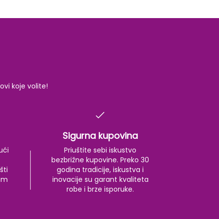
i koje volite!
Sigurna kupovina
ući
Priuštite sebi iskustvo
bezbrižne kupovine. Preko 30
šti
godina tradicije, iskustva i
kom
inovacije su garant kvaliteta
robe i brze isporuke.