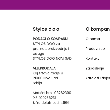
Stylos d.o.o.
O kompani
PODACI O KOMPANIJI
O nama
STYLOS DOO za
promet, proizvodnju i
Prodavnice
usluge
STYLOS DOO NOVI SAD
Kontakt
VELEPRODAJA:
Zaposlenje
Kej žrtava racije 8
21000 Novi Sad
Katalozi i flajer
Srbija
Matični broj: 08262390
PIB: 100236231
Šifra delatnosti: 4666