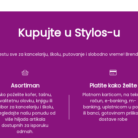
Kupujte u Stylos-u
u sve za kancelariju, školu, putovanje i slobodno vreme! Brendov
Asortiman
Platite kako želite
Ako poželite kofer, tašnu,
Platnom karticom, na tek
valitetnu olovku, knjigu ili
račun, e-banking, m-
ibor za kancelariju i školu,
banking, uplatnicom u po
egledajte našu ponudu od
ili banci, gotovinom prili
više hiljada artikala
dostave robe
dostupnih za isporuku
odmah.