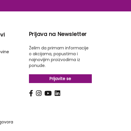
Prijava na Newsletter
vi
Želim da primam informacije
ovine
o akcijama, popustima i
najnovijim proizvodima iz
ponude.
Prijavite se
s
govora