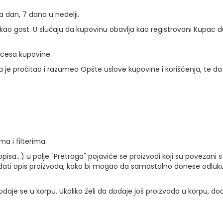
a dan, 7 dana u nedelji.
 kao gost. U slučaju da kupovinu obavlja kao registrovani Kupac 
cesa kupovine.
je pročitao i razumeo Opšte uslove kupovine i korišćenja, te da j
ma i filterima.
opisa...) u polje "Pretraga" pojaviće se proizvodi koji su pove
z dati opis proizvoda, kako bi mogao da samostalno donese odluk
aje se u korpu. Ukoliko želi da dodaje još proizvoda u korpu, doda