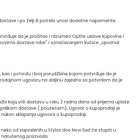
ostave i po želji ili potrebi unosi dodatne napomente.
tvrđuje da je pročitao i razumeo Opšte uslove kupovine i
oškovima dostave robe" i označavanjem kućice „Upoznat
 kao i potvrdu i broj porudžbine kojom potvrđuje da je
prodajnom ugovoru na daljinu zajedno sa potvrdom da je
lužbi koja vrši dostavu u roku 2 radna dana od prijema uplate
u prilikom dostave ( pouzećem), Ugovor o kupoprodaji je
na nakon sklapanja ugovora o kupoprodaji.
, neko od zaposlenih u Stylos doo Novi Sad će stupiti u
e naručenog proizvoda.