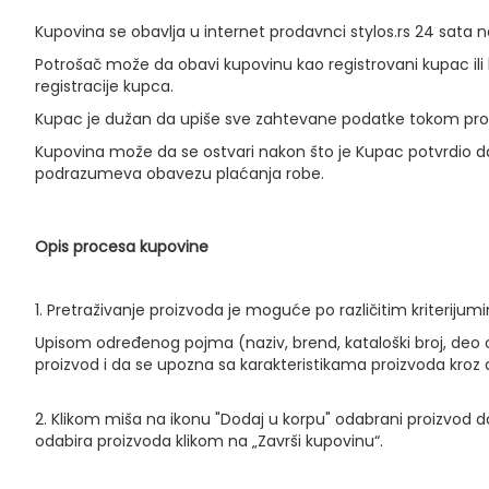
Kupovina se obavlja u internet prodavnci stylos.rs 24 sata n
Potrošač može da obavi kupovinu kao registrovani kupac ili
registracije kupca.
Kupac je dužan da upiše sve zahtevane podatke tokom pro
Kupovina može da se ostvari nakon što je Kupac potvrdio da 
podrazumeva obavezu plaćanja robe.
Opis procesa kupovine
1. Pretraživanje proizvoda je moguće po različitim kriterijumi
Upisom određenog pojma (naziv, brend, kataloški broj, deo 
proizvod i da se upozna sa karakteristikama proizvoda kro
2. Klikom miša na ikonu "Dodaj u korpu" odabrani proizvod dod
odabira proizvoda klikom na „Završi kupovinu“.