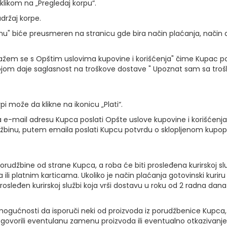
likom na „Pregledaj korpu“.
držaj korpe.
u" biće preusmeren na stranicu gde bira način plaćanja, način d
ažem se s Opštim uslovima kupovine i korišćenja" čime Kupac po
kojom daje saglasnost na troškove dostave " Upoznat sam sa tr
pi može da klikne na ikonicu „Plati“.
a e-mail adresu Kupca poslati Opšte uslove kupovine i korišćenja,
udžbinu, putem emaila poslati Kupcu potvrdu o sklopljenom kupo
porudžbine od strane Kupca, a roba će biti prosleđena kurirskoj s
li platnim karticama. Ukoliko je način plaćanja gotovinski kurir
prosleđen kurirskoj službi koja vrši dostavu u roku od 2 radna da
 u mogućnosti da isporuči neki od proizvoda iz porudžbenice Kupca
govorili eventulanu zamenu proizvoda ili eventualno otkazivanj