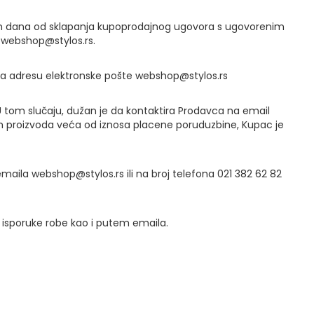
dnih dana od sklapanja kupoprodajnog ugovora s ugovorenim
 webshop@stylos.rs.
 na adresu elektronske pošte webshop@stylos.rs
U tom slučaju, dužan je da kontaktira Prodavca na email
ih proizvoda veća od iznosa placene poruduzbine, Kupac je
aila webshop@stylos.rs ili na broj telefona 021 382 62 82
m isporuke robe kao i putem emaila.