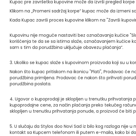
Kupac pre završetka kupovine može da izvrši pregled korpe k
Klikom na „Promeni sadržaj korpe“ kupac može da izmeni sa
Kada Kupac završi proces kupovine klikom na "Završi kupovin
Kupovinu nije moguće nastaviti bez označavanja kućice "Sl
korišćenja te da se sa istima slaže, označavanjem kućice 
sam s tim da porudžbina uključuje obavezu plaćanja“.
3. Ukoliko se kupac slaže s kupovinom proizvoda koji su u kor
Nakon što kupac pritiskom na ikonicu "Plati", Prodavac će n
porudžbina primljena. Prodavac će nakon što prihvati por
porudžbina poslata.
4. Ugovor o kupoprodaji je sklopljen u trenutku prihvatanja 
kupoprodajne cene, za način plaćanja preko tekučeg računa i
sklopljen u trenutku prihvatanja ponude, a proizvod će biti 
5. U slučaju da Stylos doo Novi Sad iz bilo kog razloga nije
kontakt sa Kupcem telefonom ili putem e-maila, kako bi do