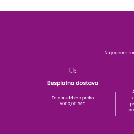
Na jednom mest
Besplatna dostava
Za porudzbine preko
k
5000,00 RSD
pr
pr