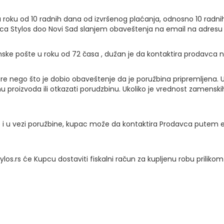
o u roku od 10 radnih dana od izvršenog plaćanja, odnosno 10 ra
a Stylos doo Novi Sad slanjem obaveštenja na email na adresu
nske pošte u roku od 72 časa , dužan je da kontaktira prodavca
re nego što je dobio obaveštenje da je poružbina pripremljena. 
 proizvoda ili otkazati porudzbinu. Ukoliko je vrednost zamensk
 i u vezi poružbine, kupac može da kontaktira Prodavca putem em
ylos.rs će Kupcu dostaviti fiskalni račun za kupljenu robu priliko