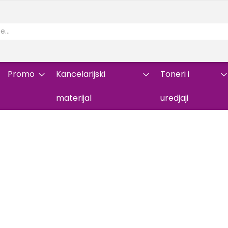
Promo
Kancelarijski
Toneri i
materijal
uredjaji