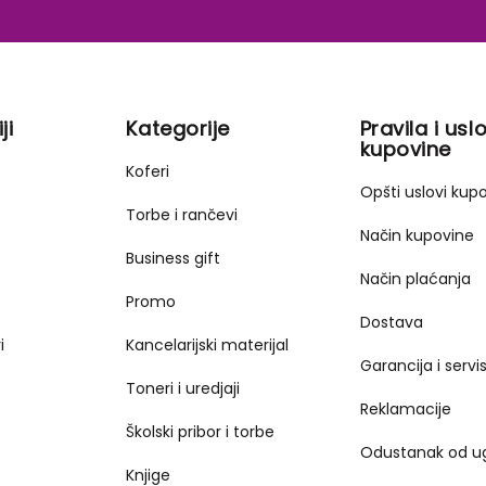
ji
Kategorije
Pravila i uslo
kupovine
Koferi
Opšti uslovi kup
Torbe i rančevi
Način kupovine
Business gift
Način plaćanja
Promo
Dostava
i
Kancelarijski materijal
Garancija i servi
Toneri i uredjaji
Reklamacije
Školski pribor i torbe
Odustanak od u
Knjige