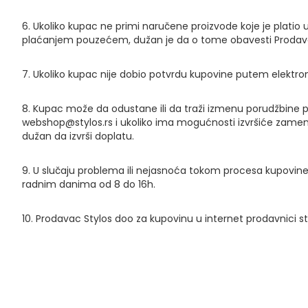
6. Ukoliko kupac ne primi naručene proizvode koje je plati
plaćanjem pouzećem, dužan je da o tome obavesti Prodavc
7. Ukoliko kupac nije dobio potvrdu kupovine putem elektro
8. Kupac može da odustane ili da traži izmenu porudžbine p
webshop@stylos.rs i ukoliko ima mogućnosti izvršiće zamenu
dužan da izvrši doplatu.
9. U slučaju problema ili nejasnoća tokom procesa kupovine
radnim danima od 8 do 16h.
10. Prodavac Stylos doo za kupovinu u internet prodavnici st