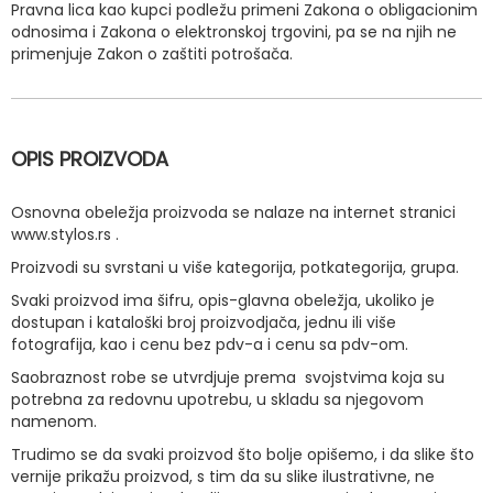
Pravna lica kao kupci podležu primeni Zakona o obligacionim
odnosima i Zakona o elektronskoj trgovini, pa se na njih ne
primenjuje Zakon o zaštiti potrošača.
OPIS PROIZVODA
Osnovna obeležja proizvoda se nalaze na internet stranici
www.stylos.rs .
Proizvodi su svrstani u više kategorija, potkategorija, grupa.
Svaki proizvod ima šifru, opis-glavna obeležja, ukoliko je
dostupan i kataloški broj proizvodjača, jednu ili više
fotografija, kao i cenu bez pdv-a i cenu sa pdv-om.
Saobraznost robe se utvrdjuje prema svojstvima koja su
potrebna za redovnu upotrebu, u skladu sa njegovom
namenom.
Trudimo se da svaki proizvod što bolje opišemo, i da slike što
vernije prikažu proizvod, s tim da su slike ilustrativne, ne