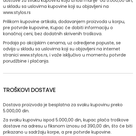
dostave za svaku kupovinu koja iznosi manje od 5.000,00 din,
u skladu sa uslovima kupovine koji su objavljeni na
www.stylos.rs
Prilikom kupovine artikala, dodavanjem proizvoda u korpu,
pre potvrde kupovine, Kupac će dobiti informaciju o
konačnoj ceni, bez dodatnih skrivenih troškova.
Prodaja po akcijskim cenama, uz odredjene popuste, se
odvija u skladu sa uslovima koji su objavljeni na internet
stranici www.stylos.rs, i važe isključivo u momentu potvrde
porudžbine i plaćanja.
TROŠKOVI DOSTAVE
Dostava proizvoda je besplatna za svaku kupovinu preko
5.000,00 din.
Za svaku kupovinu ispod 5.000,00 din, kupac plaća troškove
dostave na adresu u fiksnom iznosu od 390,00 din, što će biti
prikazano u sadržaju korpe, a pre potvrde kupovine.