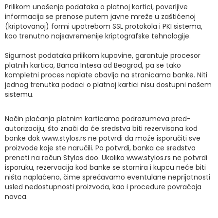
Prilikom unošenja podataka o platnoj kartici, poverljive
informacija se prenose putem javne mreže u zaštićenoj
(kriptovanoj) formi upotrebom SSL protokola i PKI sistema,
kao trenutno najsavremenije kriptografske tehnologije.
Sigurnost podataka prilikom kupovine, garantuje procesor
platnih kartica, Banca Intesa ad Beograd, pa se tako
kompletni proces naplate obavlja na stranicama banke. Niti
jednog trenutka podaci o platnoj kartici nisu dostupni našem
sistemu.
Način plaćanja platnim karticama podrazumeva pred-
autorizaciju, što znači da će sredstva biti rezervisana kod
banke dok www.stylos.rs ne potvrdi da može isporučiti sve
proizvode koje ste naručili. Po potvrdi, banka ce sredstva
preneti na račun Stylos doo. Ukoliko www.stylos.rs ne potvrdi
isporuku, rezervacija kod banke se stornira i kupcu neće biti
ništa naplaćeno, čime sprečavamo eventulane neprijatnosti
usled nedostupnosti proizvoda, kao i procedure povraćaja
novca.