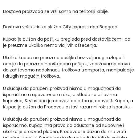
Dostava proizvoda se vrši samo na teritoriji Srbije.
Dostavu vrši kurirska služba City express doo Beograd.
Kupac je dužan da pošiljku pregleda pred dostavljačem i da
je preuzme ukoliko nema vidljivih oštečenja.
Ukoliko kupac ne preuzme pošiljku bez valjanog razloga ili
odbije da preuzme neoštećenu pošiljku, zadržavamo pravo
da zahtevamo nadoknadu troškova transporta, manipulacije
i drugih mogućih troškova.
U slučaju da poručeni proizvod nismo u mogućnosti da
isporučimo u ugovorenom roku, u skladu sa uslovima
kupovine, Stylos doo je obavezi da o tome obavesti Kupca, a
Kupac je dužan da Prodavcu ostavi razumni rok za isporuku.
U slučaju da poručeni proizvod nismo u mogućnosti da
isporučimo, Kupac ima pravo da odustane od Kupovine i
ukoliko je proizvod plaćen, Prodavac je dužan da mu vrati
uplaćeni iznos ili Kupac može da potvrdi da želi da sačeka