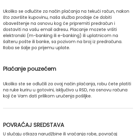
Ukoliko se odlučite za način plaćanja na tekući račun, nakon
što završite kupovinu, naša služba prodaje će dobiti
obaveštenje na osnovu kog će pripremiti predračun i
dostaviti na vašu email adresu. Placanje mozete vršiti
elektronski (m-banking ili e-banking) ili uplatnicom na
šalteru pošte ili banke, sa pozivom na broj iz predračuna.
Roba se šalje po prijemu uplate.
Plaćanje pouzećem
Ukoliko ste se odlučili za ovaj način plaćanja, robu ćete platiti
na ruke kuriru u gotovini, isključivo u RSD, na osnovu računa
koji će Vam dati prilikom uručenja pošiljke.
POVRAĆAJ SREDSTAVA
U slučaju otkaza narudžbine ili vraćanja robe, povraćaj