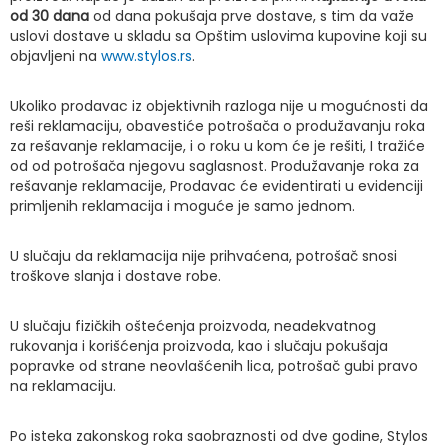
od 30 dana
od dana pokušaja prve dostave, s tim da važe
uslovi dostave u skladu sa Opštim uslovima kupovine koji su
objavljeni na
www.stylos.rs
.
Ukoliko prodavac iz objektivnih razloga nije u mogućnosti da
reši reklamaciju, obavestiće potrošača o produžavanju roka
za rešavanje reklamacije, i o roku u kom će je rešiti, I tražiće
od od potrošača njegovu saglasnost. Produžavanje roka za
rešavanje reklamacije, Prodavac će evidentirati u evidenciji
primljenih reklamacija i moguće je samo jednom.
U slučaju da reklamacija nije prihvaćena, potrošač snosi
troškove slanja i dostave robe.
U slučaju fizičkih oštećenja proizvoda, neadekvatnog
rukovanja i korišćenja proizvoda, kao i slučaju pokušaja
popravke od strane neovlašćenih lica, potrošač gubi pravo
na reklamaciju.
Po isteka zakonskog roka saobraznosti od dve godine, Stylos