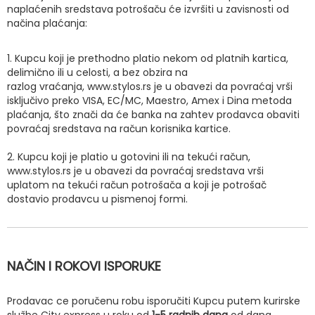
naplaćenih sredstava potrošaču će izvršiti u zavisnosti od
načina plaćanja:
1. Kupcu koji je prethodno platio nekom od platnih kartica,
delimično ili u celosti, a bez obzira na
razlog vraćanja, www.stylos.rs je u obavezi da povraćaj vrši
isključivo preko VISA, EC/MC, Maestro, Amex i Dina metoda
plaćanja, što znači da će banka na zahtev prodavca obaviti
povraćaj sredstava na račun korisnika kartice.
2. Kupcu koji je platio u gotovini ili na tekući račun,
www.stylos.rs je u obavezi da povraćaj sredstava vrši
uplatom na tekući račun potrošača a koji je potrošač
dostavio prodavcu u pismenoj formi.
NAČIN I ROKOVI ISPORUKE
Prodavac ce poručenu robu isporučiti Kupcu putem kurirske