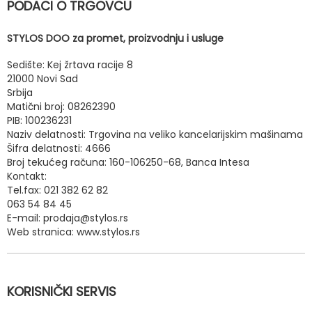
PODACI O TRGOVCU
STYLOS DOO za promet, proizvodnju i usluge
Sedište: Kej žrtava racije 8
21000 Novi Sad
Srbija
Matični broj: 08262390
PIB: 100236231
Naziv delatnosti: Trgovina na veliko kancelarijskim mašinama
Šifra delatnosti: 4666
Broj tekućeg računa: 160-106250-68, Banca Intesa
Kontakt:
Tel.fax: 021 382 62 82
063 54 84 45
E-mail: prodaja@stylos.rs
Web stranica: www.stylos.rs
KORISNIČKI SERVIS