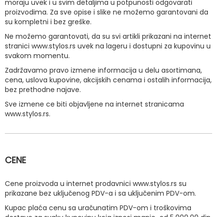
moraju uvek i u svim detaljima u potpunosti odgovarati
proizvodima. Za sve opise i slike ne možemo garantovani da
su kompletni i bez greške.
Ne možemo garantovati, da su svi artikli prikazani na internet
stranici www.stylos.rs uvek na lageru i dostupni za kupovinu u
svakom momentu.
Zadržavamo pravo izmene informacija u delu asortimana,
cena, uslova kupovine, akcijskih cenama i ostalih informacija,
bez prethodne najave.
Sve izmene ce biti objavljene na internet stranicama
www.stylos.rs.
CENE
Cene proizvoda u internet prodavnici www.stylos.rs su
prikazane bez uključenog PDV-a i sa uključenim PDV-om.
Kupac plaća cenu sa uračunatim PDV-om i troškovima