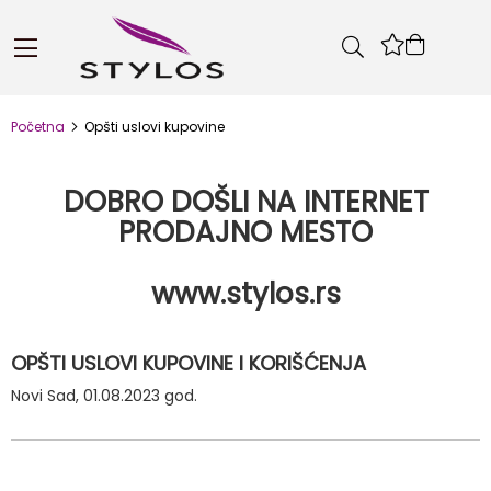
Skip
to
Korpa
Content
Početna
Opšti uslovi kupovine
DOBRO DOŠLI NA INTERNET
PRODAJNO MESTO
www.stylos.rs
OPŠTI USLOVI KUPOVINE I KORIŠĆENJA
Novi Sad, 01.08.2023 god.