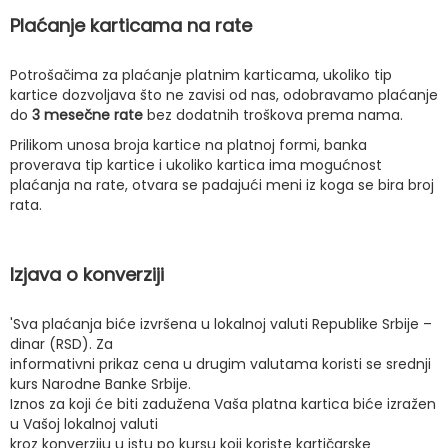
Plaćanje karticama na rate
Potrošačima za plaćanje platnim karticama, ukoliko tip
kartice dozvoljava što ne zavisi od nas, odobravamo plaćanje
do
3 mesečne rate
bez dodatnih troškova prema nama.
Prilikom unosa broja kartice na platnoj formi, banka
proverava tip kartice i ukoliko kartica ima mogućnost
plaćanja na rate, otvara se padajući meni iz koga se bira broj
rata.
Izjava o konverziji
'Sva plaćanja biće izvršena u lokalnoj valuti Republike Srbije –
dinar (RSD). Za
informativni prikaz cena u drugim valutama koristi se srednji
kurs Narodne Banke Srbije.
Iznos za koji će biti zadužena Vaša platna kartica biće izražen
u Vašoj lokalnoj valuti
kroz konverziju u istu po kursu koji koriste kartičarske