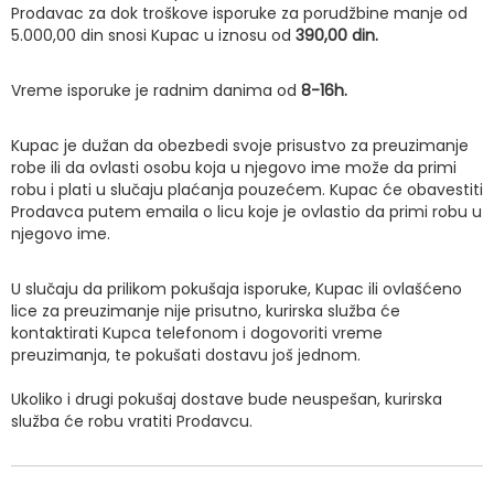
Prodavac za dok troškove isporuke za porudžbine manje od
5.000,00 din snosi Kupac u iznosu od
390,00 din.
Vreme isporuke je radnim danima od
8-16h.
Kupac je dužan da obezbedi svoje prisustvo za preuzimanje
robe ili da ovlasti osobu koja u njegovo ime može da primi
robu i plati u slučaju plaćanja pouzećem. Kupac će obavestiti
Prodavca putem emaila o licu koje je ovlastio da primi robu u
njegovo ime.
U slučaju da prilikom pokušaja isporuke, Kupac ili ovlašćeno
lice za preuzimanje nije prisutno, kurirska služba će
kontaktirati Kupca telefonom i dogovoriti vreme
preuzimanja, te pokušati dostavu još jednom.
Ukoliko i drugi pokušaj dostave bude neuspešan, kurirska
služba će robu vratiti Prodavcu.