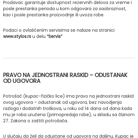
Prodavac garantuje dostupnost rezervnih delova za vreme i
posle prestanka perioda u kom odgovara za saobraznost,
kao i posle prestanka proizvodnje ili uvoza robe.
Podaci o ovlašćenim servisima se nalaze na stranici
www.stylos.rs
u delu
“Servis”
PRAVO NA JEDNOSTRANI RASKID – ODUSTANAK
OD UGOVORA
Potrošač (kupac-fizičko lice) ima pravo na jednostrani raskid
ovog ugovora – odustanak od ugovora, bez navodjenja
razloga i dodatnih troškova, u roku od 14 dana od dana kada
mu je roba uručena (primopredaja robe), u skladu sa članom
27. Zakona o zaštiti potrošača.
U slučaju da želi da odustane od ugovora na daljinu, Kupac je