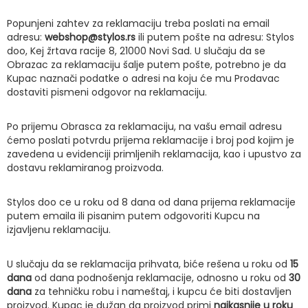
Popunjeni zahtev za reklamaciju treba poslati na email
adresu:
webshop@stylos.rs
ili putem pošte na adresu: Stylos
doo, Kej žrtava racije 8, 21000 Novi Sad. U slučaju da se
Obrazac za reklamaciju šalje putem pošte, potrebno je da
Kupac naznači podatke o adresi na koju će mu Prodavac
dostaviti pismeni odgovor na reklamaciju.
Po prijemu Obrasca za reklamaciju, na vašu email adresu
ćemo poslati potvrdu prijema reklamacije i broj pod kojim je
zavedena u evidenciji primljenih reklamacija, kao i upustvo za
dostavu reklamiranog proizvoda.
Stylos doo ce u roku od 8 dana od dana prijema reklamacije
putem emaila ili pisanim putem odgovoriti Kupcu na
izjavljenu reklamaciju.
U slučaju da se reklamacija prihvata, biće rešena u roku od
15
dana
od dana podnošenja reklamacije, odnosno u roku od
30
dana
za tehničku robu i nameštaj, i kupcu će biti dostavljen
proizvod. Kupac je dužan da proizvod primi
najkasnije u roku