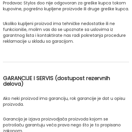
Prodavac Stylos doo nije odgovoran za greške kupca tokom
kupovine, pogrešno kupljene proizvode ili druge greške kupca.
Ukoliko kupljeni proizvod ima tehničke nedostatke ili ne
funkcioniše, molim vas da se upoznate sa uslovima iz
garantnog lista i kontaktirate nas radi pokretanja procedure
reklamacije u skladu sa garacijom.
GARANCIJE I SERVIS (dostupost rezervnih
delova)
Ako neki proizvod ima garanciju, rok garancije je dat u opisu
proizvoda.
Garancija je izjava proizvodjača proizvoda kojom se
potrošaču garantuju veća prava nego što je to propisano
zakonom.