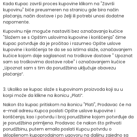
Kada Kupac završi proces kupovine klikom na "Završi
kupovinu" biće preusmeren na stranicu gde bira način
plaćanja, način dostave i po želji ili potrebi unosi dodatne
napomente.
Kupovinu nije moguće nastaviti bez označavanja kućice
"Slažem se s Opštim uslovima kupovine i korišćenja" čime
Kupac potvrđuje da je pročitao i razumeo Opšte uslove
kupovine i korišćenja te da se sa istima slaže, označavanjem
kućice kojom daje saglasnost na troškove dostave " Upoznat
sam sa troškovima dostave robe" i označavanjem kućice
„Upoznat sam s tim da porudžbina uključuje obavezu
plaćanja“.
3. Ukoliko se kupac slaže s kupovinom proizvoda koji su u
korpi može da klikne na ikonicu „Plati“.
Nakon što kupac pritiskom na ikonicu "Plati", Prodavac će na
e-mail adresu Kupca poslati Opšte uslove kupovine i
korišćenja, kao i potvrdu i broj porudžbine kojom potvrđuje da
je porudžbina primljena. Prodavac će nakon što prihvati
porudžbinu, putem emaila poslati Kupcu potvrdu o
sklopljenom kupoprodajnom ugovoru na daljinu zajedno sa