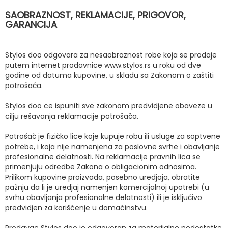
SAOBRAZNOST, REKLAMACIJE, PRIGOVOR,
GARANCIJA
Stylos doo odgovara za nesaobraznost robe koja se prodaje
putem internet prodavnice www.stylos.rs u roku od dve
godine od datuma kupovine, u skladu sa Zakonom o zaštiti
potrošača.
Stylos doo ce ispuniti sve zakonom predvidjene obaveze u
cilju rešavanja reklamacije potrošača.
Potrošač je fizičko lice koje kupuje robu ili usluge za soptvene
potrebe, i koja nije namenjena za poslovne svrhe i obavljanje
profesionalne delatnosti. Na reklamacije pravnih lica se
primenjuju odredbe Zakona o obligacionim odnosima.
Prilikom kupovine proizvoda, posebno uredjaja, obratite
pažnju da li je uredjaj namenjen komercijalnoj upotrebi (u
svrhu obavljanja profesionalne delatnosti) ili je isključivo
predvidjen za korišćenje u domaćinstvu.