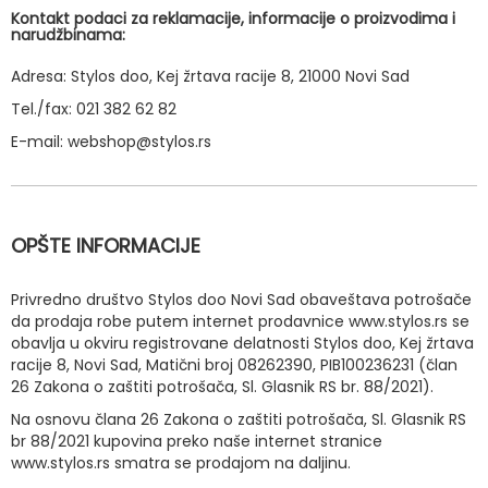
Kontakt podaci za reklamacije, informacije o proizvodima i
narudžbinama:
Adresa: Stylos doo, Kej žrtava racije 8, 21000 Novi Sad
Tel./fax: 021 382 62 82
E-mail: webshop@stylos.rs
OPŠTE INFORMACIJE
Privredno društvo Stylos doo Novi Sad obaveštava potrošače
da prodaja robe putem internet prodavnice www.stylos.rs se
obavlja u okviru registrovane delatnosti Stylos doo, Kej žrtava
racije 8, Novi Sad, Matični broj 08262390, PIB100236231 (član
26 Zakona o zaštiti potrošača, Sl. Glasnik RS br. 88/2021).
Na osnovu člana 26 Zakona o zaštiti potrošača, Sl. Glasnik RS
br 88/2021 kupovina preko naše internet stranice
www.stylos.rs smatra se prodajom na daljinu.