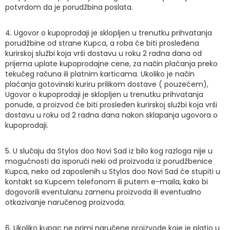
potvrdom da je porudžbina poslata.
4. Ugovor o kupoprodaji je sklopljen u trenutku prihvatanja
porudžbine od strane Kupca, a roba će biti prosleđena
kurirskoj službi koja vrši dostavu u roku 2 radna dana od
prijema uplate kupoprodajne cene, za način plaćanja preko
tekučeg računa ili platnim karticama. Ukoliko je način
plaćanja gotovinski kuriru prilikom dostave ( pouzećem),
Ugovor o kupoprodaji je sklopljen u trenutku prihvatanja
ponude, a proizvod će biti prosleđen kurirskoj službi koja vrši
dostavu u roku od 2 radna dana nakon sklapanja ugovora o
kupoprodaji.
5. U slučaju da Stylos doo Novi Sad iz bilo kog razloga nije u
mogućnosti da isporuči neki od proizvoda iz porudžbenice
Kupca, neko od zaposlenih u Stylos doo Novi Sad će stupiti u
kontakt sa Kupcem telefonom ili putem e-maila, kako bi
dogovorili eventulanu zamenu proizvoda ili eventualno
otkazivanje naručenog proizvoda.
6. Ukoliko kupac ne primi naručene proizvode koje je platio u