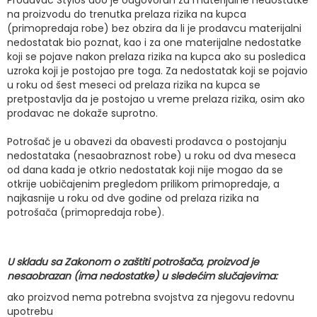
Prodavac Stylos doo je odgovoran za materijalne nedostatke
na proizvodu do trenutka prelaza rizika na kupca
(primopredaja robe) bez obzira da li je prodavcu materijalni
nedostatak bio poznat, kao i za one materijalne nedostatke
koji se pojave nakon prelaza rizika na kupca ako su posledica
uzroka koji je postojao pre toga. Za nedostatak koji se pojavio
u roku od šest meseci od prelaza rizika na kupca se
pretpostavlja da je postojao u vreme prelaza rizika, osim ako
prodavac ne dokaže suprotno.
Potrošač je u obavezi da obavesti prodavca o postojanju
nedostataka (nesaobraznost robe) u roku od dva meseca
od dana kada je otkrio nedostatak koji nije mogao da se
otkrije uobičajenim pregledom prilikom primopredaje, a
najkasnije u roku od dve godine od prelaza rizika na
potrošača (primopredaja robe).
U skladu sa Zakonom o zaštiti potrošača, proizvod je
nesaobrazan (ima nedostatke) u sledećim slučajevima:
ako proizvod nema potrebna svojstva za njegovu redovnu
upotrebu