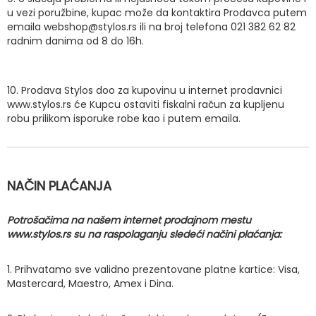
u vezi poružbine, kupac može da kontaktira Prodavca putem
emaila webshop@stylos.rs ili na broj telefona 021 382 62 82
radnim danima od 8 do 16h.
10. Prodava Stylos doo za kupovinu u internet prodavnici
www.stylos.rs će Kupcu ostaviti fiskalni račun za kupljenu
robu prilikom isporuke robe kao i putem emaila.
NAČIN PLAĆANJA
Potrošačima na našem internet prodajnom mestu
www.stylos.rs su na raspolaganju sledeći načini plaćanja:
1. Prihvatamo sve validno prezentovane platne kartice: Visa,
Mastercard, Maestro, Amex i Dina.