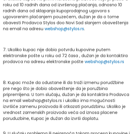
roku od 10 radnih dana od izvršenog plaćanja, odnosno 10
radnih dana od sklapanja kupoprodajnog ugovora s
ugovorenim plaćanjem pouzećem, dužan je da o tome
obavesti Prodavca Stylos doo Novi Sad slanjem obaveštenja
na email na adresu
webshop@stylos.rs
.
7. Ukoliko kupac nije dobio potvrdu kupovine putem
elektronske pošte u roku od 72 časa , dužan je da kontaktira
prodavca na adresu elektronske pošte
webshop@stylos.rs
8. Kupac može da odustane ili da traži izmenu porudžbine
pre nego što je dobio obaveštenje da je poružbina
pripremljena. U tom slučaju, dužan je da kontaktira Prodavca
na email webshop@stylos.rs i ukoliko ima mogućnosti
izvršiće zamenu proizvoda ili otkazati porudzbinu. Ukoliko je
vrednost zamenskih proizvoda veća od iznosa placene
poruduzbine, Kupac je dužan da izvrši doplatu.
9. U slučaju problema ili nejasnoća tokom procesa kupovine i