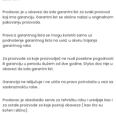
Prodavac je u obavezi da izda garantni list za svaki proizvod
koji ima garanciju. Garantni list se obično nalazi u originalnom
pakovanju proizvoda.
Prava iz garantnog lista se mogu koristiti samo uz
podnošenje garantnog lista na uvid, u okviru trajanja
garantnog roka.
Za proizvode za koje proizvodjač ne nudi posebne pogodnosti
ili garanciju u periodu dužem od dve godine, Stylos doo nije u
obavezi da izda garantni list.
Garancija ne isključuje i ne utiče na pravo potrošača u vezi sa
saobraznošću robe. .
Prodavac je obezbedio servis za tehničku robu i uredjaje kao i
za ostale proizvode za koje postoji obaveza ( kao što su
koferi I slično).