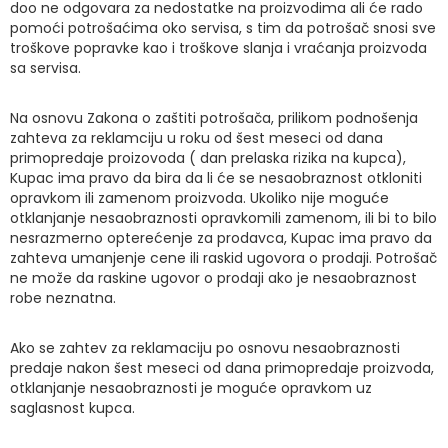
doo ne odgovara za nedostatke na proizvodima ali će rado
pomoći potrošaćima oko servisa, s tim da potrošač snosi sve
troškove popravke kao i troškove slanja i vraćanja proizvoda
sa servisa.
Na osnovu Zakona o zaštiti potrošača, prilikom podnošenja
zahteva za reklamciju u roku od šest meseci od dana
primopredaje proizovoda ( dan prelaska rizika na kupca),
Kupac ima pravo da bira da li će se nesaobraznost otkloniti
opravkom ili zamenom proizvoda. Ukoliko nije moguće
otklanjanje nesaobraznosti opravkomili zamenom, ili bi to bilo
nesrazmerno opterećenje za prodavca, Kupac ima pravo da
zahteva umanjenje cene ili raskid ugovora o prodaji. Potrošač
ne može da raskine ugovor o prodaji ako je nesaobraznost
robe neznatna.
Ako se zahtev za reklamaciju po osnovu nesaobraznosti
predaje nakon šest meseci od dana primopredaje proizvoda,
otklanjanje nesaobraznosti je moguće opravkom uz
saglasnost kupca.