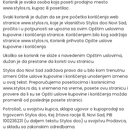
Korisnik je svaka osoba koja poseti prodajno mesto
www.stylos.rs, kupac ili posetilac.
Svaki korisnik je dužan da se pre početka korišćenja web
stranice www.stylos.rs, koje je vlasništvo Stylos doo Novi Sad,
pročita i u potpunosti se upozna sa ovim Opštim uslovima
kupovine i korišćenja stranice. Korišćenjem bilo kog sadržaja
stranice www.stylos.rs, Korisnik prihvata Opšte uslove
kupovine i korišćenja.
Ukoliko se korisnik ne slaže s navedenim Opštim uslovima,
dužan je da prestane da koristi ovu stranicu.
Stylos doo Novi Sad zadržava pravo da u bilo kom trenutnu
izmeni Ošte uslove kupovine i korišćenja unošenjem izmena
u ovaj tekst. Preporučujemo posetiocima i korisnicima
www.stylos.rs da, s vremena na vreme, posete ovu stranicu i
provere da li su se Opšti uslove kupovine i korišćenja možda
promenili od poslednje posete stranici.
Potrošač, u svojstvu kupca, sklapa ugovor o kupoprodaji sa
trgovcem Stylos doo, Kej žrtava racije 8, Novi Sad, PIB
100236231 (u daljem tekstu Stylos doo) u svojstvu Prodavca,
u skladu sa zakonskim odredbama.