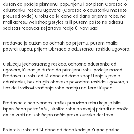
dužan da pošalje pismenu, popunjenu i potpisan Obrazac o
odustanku-raskidu ugovora (Obrazac o odustanku možete
preuzeti ovde) u roku od 14 dana od dana prijema robe, na
mail adresu webshop@stylos.rs ili putem pošte na adresu
sedišta Prodavca, Kej žrtava racije 8, Novi Sad.
Prodavac je dužan da odmah po prijemu, putem maila
potvrdi Kupcu, prijem Obrsaca o odustanku-raskidu ugovora.
U slučaju jednostranog raskida, odnosno odustanka od
ugovora, Kupac je dužan da primljenu robu pošalje nazad
Prodavcu u roku od 14 dana od dana saopštenja izjave o
odustanku, bez drugih obaveza povodom raskida ugovora, s
tim da troškovi vraćanja robe padaju na teret Kupca.
Prodavac o soptvenom trošku preuzima robu koja je bila
isporučena potrošaču, ukoliko roba po svojoj prirodi ne može
da se vrati na uobičajen način preko kurirske dostave.
Po isteku roka od 14 dana od dana kada je Kupac poslao