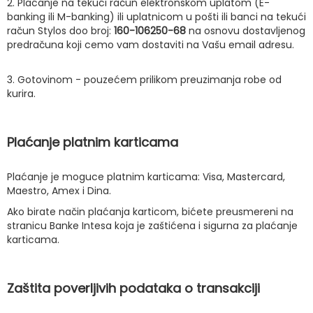
2. Plaćanje na tekući račun elektronskom uplatom (E-
banking ili M-banking) ili uplatnicom u pošti ili banci na tekući
račun Stylos doo broj:
160-106250-68
na osnovu dostavljenog
predračuna koji cemo vam dostaviti na Vašu email adresu.
3. Gotovinom - pouzećem prilikom preuzimanja robe od
kurira.
Plaćanje platnim karticama
Plaćanje je moguce platnim karticama: Visa, Mastercard,
Maestro, Amex i Dina.
Ako birate način plaćanja karticom, bićete preusmereni na
stranicu Banke Intesa koja je zaštićena i sigurna za plaćanje
karticama.
Zaštita poverljivih podataka o transakciji