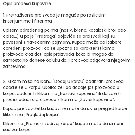
Opis procesa kupovine
1. Pretraživanje proizvoda je moguće po različitim
kriterijumima i filterima.
Upisom određenog pojma (naziv, brend, kataloški broj, deo
opisa...) u polje "Pretraga" pojaviće se proizvodi koji su
povezani s navedenim pojmom. Kupac može da izabere
određeni proizvod i da se upozna sa karakteristikama
proizvoda kroz dati opis proizvoda, kako bi mogao da
samostalno donese odluku da li proizvod odgovara njegovim
zahtevima.
2. Klikom miša na ikonu "Dodaj u korpu" odabrani proizvod
dodaje se u korpu. Ukoliko želi da dodaje još proizvoda u
korpu, dodaje ih klikom na „Nastavi kupovinu“ ili da završi
proces odabira proizvoda klikom na „Završi kupovinu“.
Kupac pre završetka kupovine može da izvrši pregled korpe
klikom na „Pregledaj korpu“.
Klikom na „Promeni sadržaj korpe“ kupac može da izmeni
sadržaj korpe.