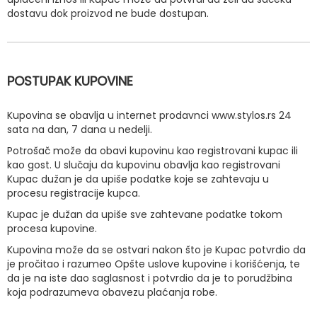
dostavu dok proizvod ne bude dostupan.
POSTUPAK KUPOVINE
Kupovina se obavlja u internet prodavnci www.stylos.rs 24
sata na dan, 7 dana u nedelji.
Potrošač može da obavi kupovinu kao registrovani kupac ili
kao gost. U slučaju da kupovinu obavlja kao registrovani
Kupac dužan je da upiše podatke koje se zahtevaju u
procesu registracije kupca.
Kupac je dužan da upiše sve zahtevane podatke tokom
procesa kupovine.
Kupovina može da se ostvari nakon što je Kupac potvrdio da
je pročitao i razumeo Opšte uslove kupovine i korišćenja, te
da je na iste dao saglasnost i potvrdio da je to porudžbina
koja podrazumeva obavezu plaćanja robe.