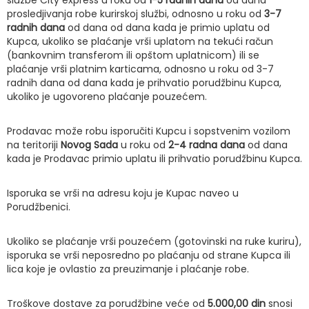
službe City express u roku od
1-5 radnih dana
od dana
prosledjivanja robe kurirskoj službi, odnosno u roku od
3-7
radnih dana
od dana od dana kada je primio uplatu od
Kupca, ukoliko se plaćanje vrši uplatom na tekući račun
(bankovnim transferom ili opštom uplatnicom) ili se
plaćanje vrši platnim karticama, odnosno u roku od 3-7
radnih dana od dana kada je prihvatio porudžbinu Kupca,
ukoliko je ugovoreno plaćanje pouzećem.
Prodavac može robu isporučiti Kupcu i sopstvenim vozilom
na teritoriji
Novog Sada
u roku od
2-4 radna dana
od dana
kada je Prodavac primio uplatu ili prihvatio porudžbinu Kupca.
Isporuka se vrši na adresu koju je Kupac naveo u
Porudžbenici.
Ukoliko se plaćanje vrši pouzećem (gotovinski na ruke kuriru),
isporuka se vrši neposredno po plaćanju od strane Kupca ili
lica koje je ovlastio za preuzimanje i plaćanje robe.
Troškove dostave za porudžbine veće od
5.000,00 din
snosi