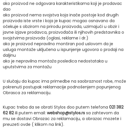
ako proizvod ne odgovara karakteristikama koji je prodavac
dao
ako proizvod nema svojstva koja inače postoje kod drugih
proizvoda iste vrste i koja je kupac mogao osnavano da
očekuje s obzirom na prirodu proizvoda, uzimajući u obzir i
javne izjave prodavca, proizvođača ili njihovih predstavnika o
svojstvima proizvoda (oglasi, reklame i dr.)
ako je proizvod nepravilno montiran pod uslovom da je
usluga montaže uključena u ispunjenje ugovora o prodaji na
daljinu
ako je nepravilna montaža posledica nedostataka u
uputstvima za montažu
U slučaju da kupac ima primedbe na saobraznost robe, može
pokrenuti postupak reklamacije podnošenjem popunjenog
Obrasca za reklamaciju.
Kupac treba da se obrati Stylos doo putem telefona
021 382
62 82
ili putem email:
webshop@stylos.rs
sa zahtevom da
mu se dostavi Obrazac za reklamaciju, a obrazac mozete i
preuzeti ovde ( klikom na link).