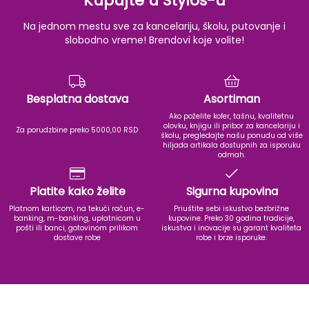
Kupujte u Stylos-u
Na jednom mestu sve za kancelariju, školu, putovanje i
slobodno vreme! Brendovi koje volite!
Besplatna dostava
Asortiman
Ako poželite kofer, tašnu, kvalitetnu
olovku, knjigu ili pribor za kancelariju i
Za porudzbine preko 5000,00 RSD
školu, pregledajte našu ponudu od više
hiljada artikala dostupnih za isporuku
odmah.
Platite kako želite
Sigurna kupovina
Platnom karticom, na tekući račun, e-
Priuštite sebi iskustvo bezbrižne
banking, m-banking, uplatnicom u
kupovine. Preko 30 godina tradicije,
pošti ili banci, gotovinom prilikom
iskustva i inovacije su garant kvaliteta
dostave robe
robe i brze isporuke.