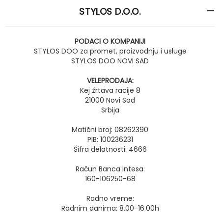
STYLOS D.O.O.
PODACI O KOMPANIJI
STYLOS DOO za promet, proizvodnju i usluge
STYLOS DOO NOVI SAD
VELEPRODAJA:
Kej žrtava racije 8
21000 Novi Sad
Srbija
Matični broj: 08262390
PIB: 100236231
Šifra delatnosti: 4666
Račun Banca Intesa:
160-106250-68
Radno vreme:
Radnim danima: 8.00-16.00h