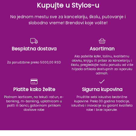
Kupujte u Stylos-u
Na jednom mestu sve za kancelariju, školu, putovanje i
slobodno vreme! Brendovi koje volite!
Besplatna dostava
Asortiman
Ako poželite kofer, tašnu, kvalitetnu
olovku, knjigu ili pribor za kancelariju i
Za porudzbine preko 5000,00 RSD
školu, pregledajte našu ponudu od više
hiljada artikala dostupnih za isporuku
odmah.
Platite kako želite
Sigurna kupovina
Platnom karticom, na tekući račun, e-
Priuštite sebi iskustvo bezbrižne
banking, m-banking, uplatnicom u
kupovine. Preko 30 godina tradicije,
pošti ili banci, gotovinom prilikom
iskustva i inovacije su garant kvaliteta
dostave robe
robe i brze isporuke.