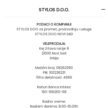
STYLOS D.O.O.
PODACI O KOMPANIJI
STYLOS DOO za promet, proizvodnju i usluge
STYLOS DOO NOVI SAD
VELEPRODAJA:
Kej žrtava racije 8
21000 Novi Sad
Srbija
Matični broj: 08262390
PIB: 100236231
Šifra delatnosti: 4666
Račun Banca Intesa:
160-106250-68
Radno vreme:
Radnim danima: 8.00-16.00h