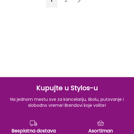
1
2
3
Kupujte u Stylos-u
Na jednom mestu sve za kancelariju, školu, putovanje i
slobodno vreme! Brendovi koje volite!
Besplatna dostava
Asortiman