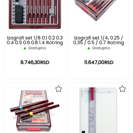
LISTU
LIST
ŽELJA
ŽELJ
Izografi set 1/8 0.1 0.2 0.3
Izografi set 1/4, 0.25 /
0.4 0.5 0.6 0.8 1.4 Rotring
0.35 / 0.5 / 0.7 Rotring
Dostupno
Dostupno
8.746,30RSD
11.647,00RSD
DODAJ
DOD
NA
NA
LISTU
LIST
ŽELJA
ŽELJ