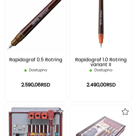
DODAJ
DOD
NA
NA
LISTU
LIST
ŽELJA
ŽELJ
Rapidograf 0.5 Rotring
Rapidograf 1.0 Rotring
variant II
Dostupno
Dostupno
2.590,06RSD
2.490,00RSD
DODAJ
DOD
NA
NA