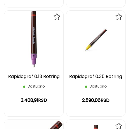
DODAJ
DOD
NA
NA
LISTU
LIST
ŽELJA
ŽELJ
Rapidograf 0.13 Rotring
Rapidograf 0.35 Rotring
Dostupno
Dostupno
3.408,91RSD
2.590,06RSD