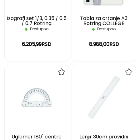
Izografi set 1/3, 0.35 / 0.5
Tabla za crtanje A3
/ 0.7 Rotring
Rotring COLLEGE
Dostupno
Dostupno
6.205,99RSD
8.988,00RSD
DODAJ
DOD
NA
NA
LISTU
LIST
ŽELJA
ŽELJ
Uglomer 180" centro
Lenjir 30cm providni