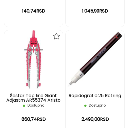
140,74RSD
1.045,99RSD
DODAJ
DOD
NA
NA
LISTU
LIST
ŽELJA
ŽELJ
Šestar Top line Giant
Rapidograf 0.25 Rotring
Adjastm AR55374 Aristo
Dostupno
Dostupno
860,74RSD
2.490,00RSD