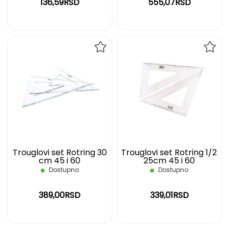
136,59RSD
555,07RSD
DODAJ
DOD
NA
NA
LISTU
LIST
ŽELJA
ŽELJ
Trouglovi set Rotring 30
Trouglovi set Rotring 1/2
cm 45 i 60
25cm 45 i 60
Dostupno
Dostupno
389,00RSD
339,01RSD