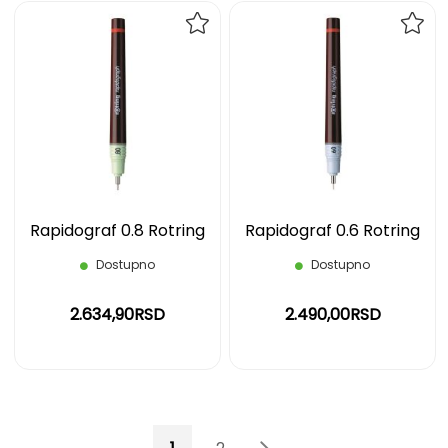
DODAJ
DOD
NA
NA
LISTU
LIST
ŽELJA
ŽELJ
Rapidograf 0.8 Rotring
Rapidograf 0.6 Rotring
Dostupno
Dostupno
2.634,90RSD
2.490,00RSD
Page
You're currently reading page
Page
Page
Page
Sledeće