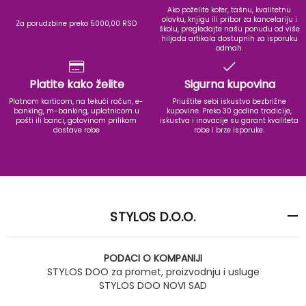
Ako poželite kofer, tašnu, kvalitetnu
olovku, knjigu ili pribor za kancelariju i
Za porudzbine preko 5000,00 RSD
školu, pregledajte našu ponudu od više
hiljada artikala dostupnih za isporuku
odmah.
Platite kako želite
Sigurna kupovina
Platnom karticom, na tekući račun, e-
Priuštite sebi iskustvo bezbrižne
banking, m-banking, uplatnicom u
kupovine. Preko 30 godina tradicije,
pošti ili banci, gotovinom prilikom
iskustva i inovacije su garant kvaliteta
dostave robe
robe i brze isporuke.
STYLOS D.O.O.
PODACI O KOMPANIJI
STYLOS DOO za promet, proizvodnju i usluge
STYLOS DOO NOVI SAD