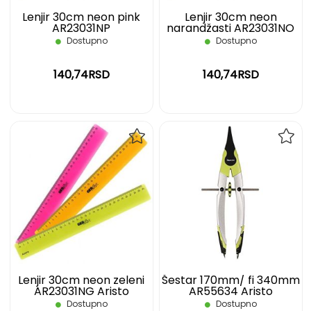
Lenjir 30cm neon pink
Lenjir 30cm neon
AR23031NP
narandžasti AR23031NO
Aristo
Dostupno
Dostupno
140,74RSD
140,74RSD
DODAJ
DOD
NA
NA
LISTU
LIST
ŽELJA
ŽELJ
Lenjir 30cm neon zeleni
Šestar 170mm/ fi 340mm
AR23031NG Aristo
AR55634 Aristo
Dostupno
Dostupno