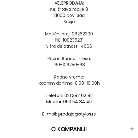
VELEPRODAJA:
Kej žrtava racije 8
21000 Novi Sad
Srbija
Matični broj: 08262390
PIB: 100236231
Šifra delatnosti: 4666
Račun Banca Intesa:
160-106250-68
Radno vreme:
Radnim danima: 8.00-16.00h
Telefon: 021 382 62 82
Mobilni: 063 54 84 45
E-mail: prodaja@stylos.rs
O KOMPANIJI