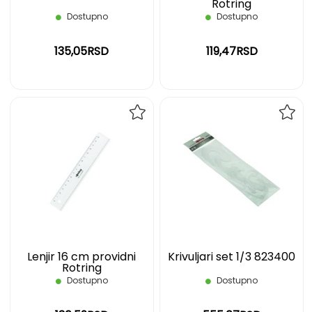
Rotring
Dostupno
Dostupno
135,05RSD
119,47RSD
DODAJ
DOD
NA
NA
LISTU
LIST
ŽELJA
ŽELJ
Lenjir 16 cm providni
Krivuljari set 1/3 823400
Rotring
Dostupno
Dostupno