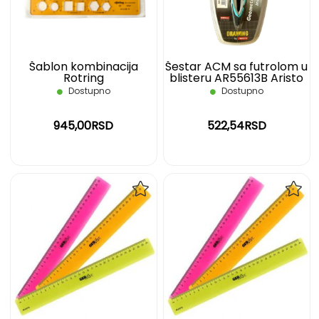
ŽELJA
ŽELJ
Šablon kombinacija
Šestar ACM sa futrolom u
Rotring
blisteru AR55613B Aristo
Dostupno
Dostupno
945,00RSD
522,54RSD
DODAJ
DOD
NA
NA
LISTU
LIST
ŽELJA
ŽELJ