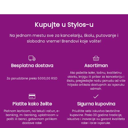
Kupujte u Stylos-u
Na jednom mestu sve za kancelariju, školu, putovanje i
slobodno vreme! Brendovi koje volite!
Besplatna dostava
Asortiman
Ako poželite kofer, tašnu, kvalitetnu
olovku, knjigu ili pribor za kancelariju i
Za porudzbine preko 5000,00 RSD
školu, pregledajte našu ponudu od više
hiljada artikala dostupnih za isporuku
odmah.
Platite kako želite
Sigurna kupovina
Platnom karticom, na tekući račun, e-
Priuštite sebi iskustvo bezbrižne
banking, m-banking, uplatnicom u
kupovine. Preko 30 godina tradicije,
pošti ili banci, gotovinom prilikom
iskustva i inovacije su garant kvaliteta
dostave robe
robe i brze isporuke.