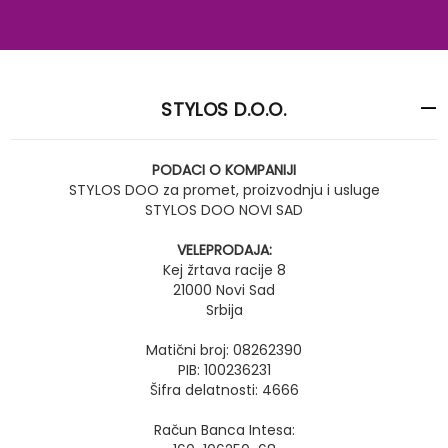
STYLOS D.O.O.
PODACI O KOMPANIJI
STYLOS DOO za promet, proizvodnju i usluge
STYLOS DOO NOVI SAD
VELEPRODAJA:
Kej žrtava racije 8
21000 Novi Sad
Srbija
Matični broj: 08262390
PIB: 100236231
Šifra delatnosti: 4666
Račun Banca Intesa: