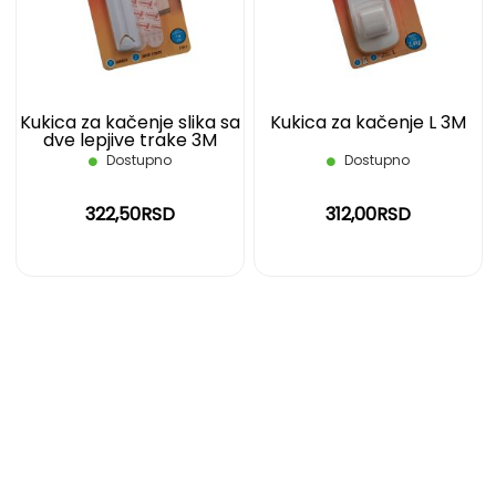
ŽELJA
ŽELJ
Kukica za kačenje slika sa
Kukica za kačenje L 3M
dve lepjive trake 3M
Dostupno
Dostupno
322,50RSD
312,00RSD