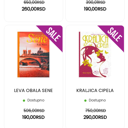
650,00RSD
390,01RSD
260,00RSD
190,00RSD
DODAJ
DOD
NA
NA
LISTU
LIST
ŽELJA
ŽELJ
LEVA OBALA SENE
KRALJICA CIPELA
Dostupno
Dostupno
506,00RSD
750,00RSD
190,00RSD
290,00RSD