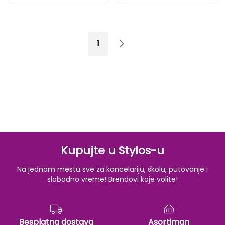
Page
You're currently reading page
Page
Page
Sledeće
1
2
Kupujte u Stylos-u
Na jednom mestu sve za kancelariju, školu, putovanje i
slobodno vreme! Brendovi koje volite!
Besplatna dostava
Asortiman