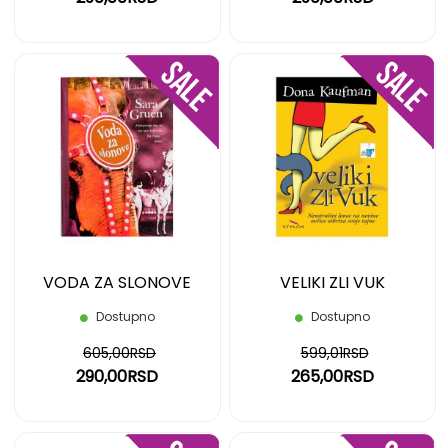
DODAJ
DOD
NA
NA
LISTU
LIST
ŽELJA
ŽELJ
VODA ZA SLONOVE
VELIKI ZLI VUK
Dostupno
Dostupno
605,00RSD
599,01RSD
290,00RSD
265,00RSD