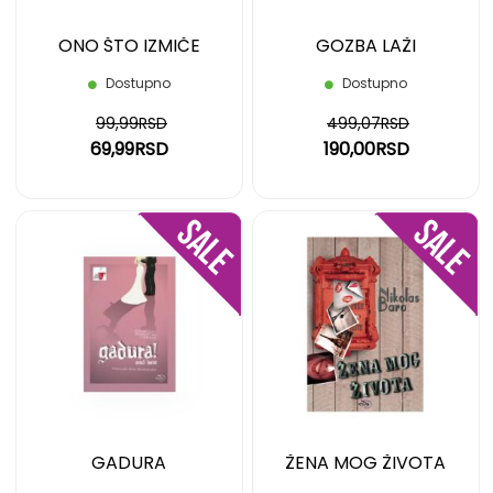
ONO ŠTO IZMIČE
GOZBA LAŽI
Dostupno
Dostupno
99,99RSD
499,07RSD
69,99RSD
190,00RSD
DODAJ
DOD
NA
NA
LISTU
LIST
ŽELJA
ŽELJ
GADURA
ŽENA MOG ŽIVOTA