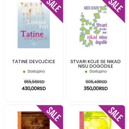
DODAJ
DOD
NA
NA
LISTU
LIST
ŽELJA
ŽELJ
TATINE DEVOJČICE
STVARI KOJE SE NIKAD
NISU DOGODILE
Dostupno
Dostupno
855,56RSD
906,48RSD
430,00RSD
350,00RSD
DODAJ
DOD
NA
NA