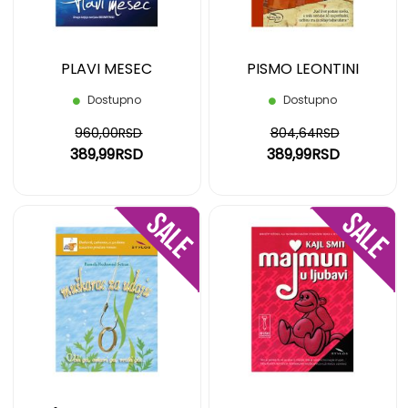
PLAVI MESEC
PISMO LEONTINI
Dostupno
Dostupno
960,00RSD
804,64RSD
389,99RSD
389,99RSD
DODAJ
DOD
NA
NA
LISTU
LIST
ŽELJA
ŽELJ