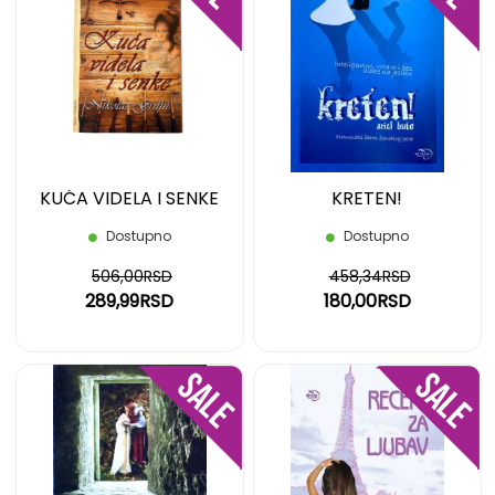
NA
NA
LISTU
LIST
ŽELJA
ŽELJ
KUĆA VIDELA I SENKE
KRETEN!
Dostupno
Dostupno
506,00RSD
458,34RSD
289,99RSD
180,00RSD
DODAJ
DOD
NA
NA
LISTU
LIST