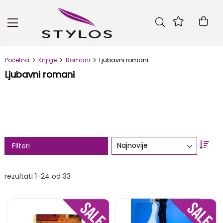
Skip
to
Kor
Content
Početna
Knjige
Romani
Ljubavni romani
Ljubavni romani
Set
Filteri
Asc
Dire
rezultati
1
-
24
od
33
DODAJ
DOD