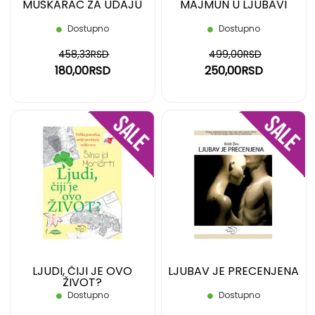
MUŠKARAC ZA UDAJU
MAJMUN U LJUBAVI
Dostupno
Dostupno
458,33RSD
499,00RSD
180,00RSD
250,00RSD
DODAJ
DOD
NA
NA
LISTU
LIST
ŽELJA
ŽELJ
LJUDI, ČIJI JE OVO
LJUBAV JE PRECENJENA
ŽIVOT?
Dostupno
Dostupno