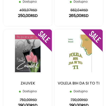
Dostupno
Dostupno
499,07RSD
662,04RSD
250,00RSD
265,00RSD
DODAJ
DOD
NA
NA
LISTU
LIST
ŽELJA
ŽELJ
ZAUVEK
VOLELA BIH DA SI TO TI
Dostupno
Dostupno
750,00RSD
730,00RSD
290,00RSD
290,00RSD