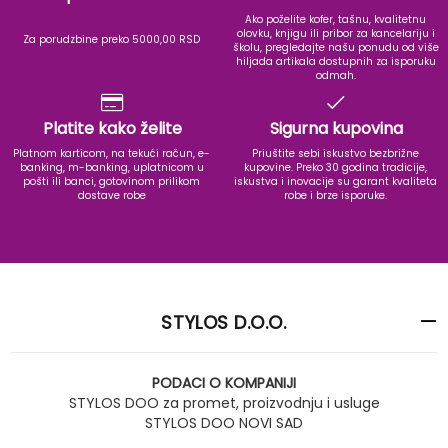
Ako poželite kofer, tašnu, kvalitetnu
olovku, knjigu ili pribor za kancelariju i
Za porudzbine preko 5000,00 RSD
školu, pregledajte našu ponudu od više
hiljada artikala dostupnih za isporuku
odmah.
Platite kako želite
Sigurna kupovina
Platnom karticom, na tekući račun, e-
Priuštite sebi iskustvo bezbrižne
banking, m-banking, uplatnicom u
kupovine. Preko 30 godina tradicije,
pošti ili banci, gotovinom prilikom
iskustva i inovacije su garant kvaliteta
dostave robe
robe i brze isporuke.
STYLOS D.O.O.
PODACI O KOMPANIJI
STYLOS DOO za promet, proizvodnju i usluge
STYLOS DOO NOVI SAD