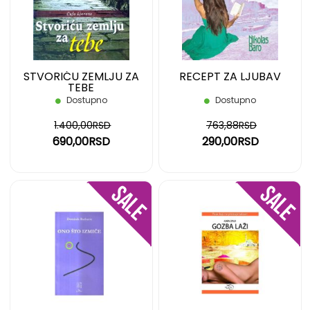
ŽELJA
ŽELJ
STVORIĆU ZEMLJU ZA
RECEPT ZA LJUBAV
TEBE
Dostupno
Dostupno
1.400,00RSD
763,88RSD
690,00RSD
290,00RSD
DODAJ
DOD
NA
NA
LISTU
LIST
ŽELJA
ŽELJ