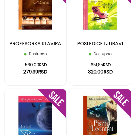
LISTU
LIST
ŽELJA
ŽELJ
PROFESORKA KLAVIRA
POSLEDICE LJUBAVI
Dostupno
Dostupno
560,00RSD
651,85RSD
279,99RSD
320,00RSD
DODAJ
DOD
NA
NA
LISTU
LIST
ŽELJA
ŽELJ