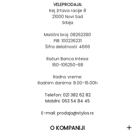
VELEPRODAJA:
Kej žrtava racije 8
21000 Novi Sad
Srbija
Matični broj: 08262390
PIB: 100236231
Šifra delatnosti: 4666
Račun Banca Intesa:
160-106250-68
Radno vreme:
Radnim danima: 8.00-16.00h
Telefon: 021 382 62 82
Mobilni: 063 54 84 45
E-mail: prodaja@stylos.rs
O KOMPANIJI