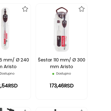
DODAJ
DODAJ
NA
NA
LISTU
LISTU
ŽELJA
ŽELJA
115 mm/ Ø 240
Šestar 110 mm/ Ø 300
 Aristo
mm Aristo
Dostupno
Dostupno
2,54RSD
173,46RSD