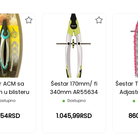
DODAJ
DODAJ
NA
NA
LISTU
LISTU
ŽELJA
ŽELJA
r ACM sa
Šestar 170mm/ fi
Šestar T
 u blisteru
340mm AR55634
Adjas
3B Aristo
Aristo
ostupno
Dostupno
,54RSD
1.045,99RSD
86