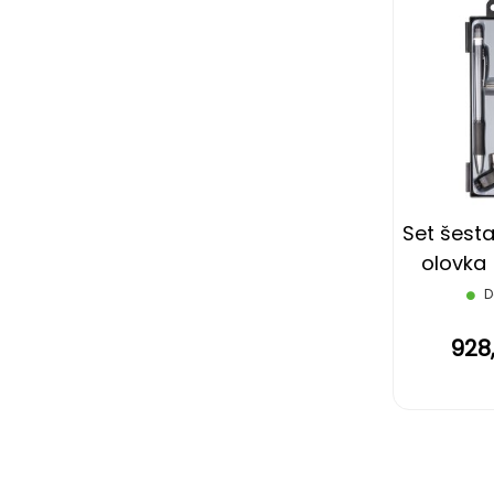
Set šesta
olovka 
A
D
928