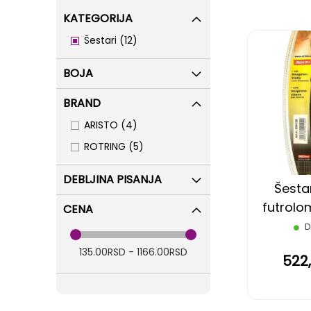
KATEGORIJA
items
Šestari
12
BOJA
BRAND
items
ARISTO
4
items
ROTRING
5
DEBLJINA PISANJA
Šesta
futrolom
CENA
AR5561
D
135.00RSD - 1166.00RSD
522