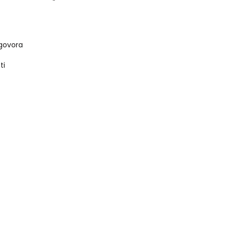
s
govora
ti