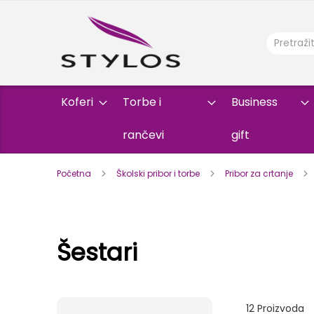
Koferi
Torbe i
Business
rančevi
gift
Početna
Školski pribor i torbe
Pribor za crtanje
Šestari
12
Proizvoda