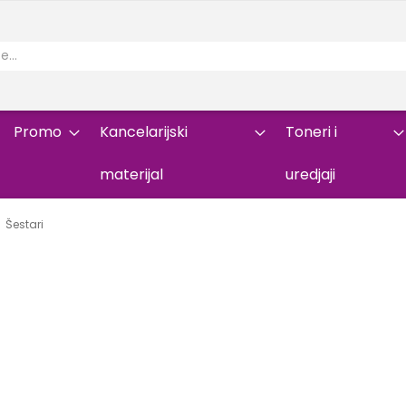
Promo
Kancelarijski
Toneri i
materijal
uredjaji
Šestari