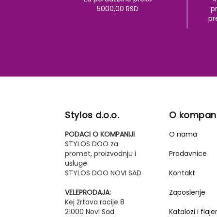
5000,00 RSD
pr
pr
Stylos d.o.o.
O kompani
PODACI O KOMPANIJI
O nama
STYLOS DOO za
promet, proizvodnju i
Prodavnice
usluge
STYLOS DOO NOVI SAD
Kontakt
VELEPRODAJA:
Zaposlenje
Kej žrtava racije 8
21000 Novi Sad
Katalozi i flajer