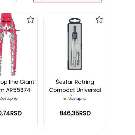
Ascending
Direction
DODAJ
DODAJ
NA
NA
LISTU
LISTU
ŽELJA
ŽELJA
op line Giant
Šestar Rotring
tm AR55374
Compact Universal
Aristo
160 mm / Ø 360 mm
Dostupno
Dostupno
0,74RSD
846,35RSD