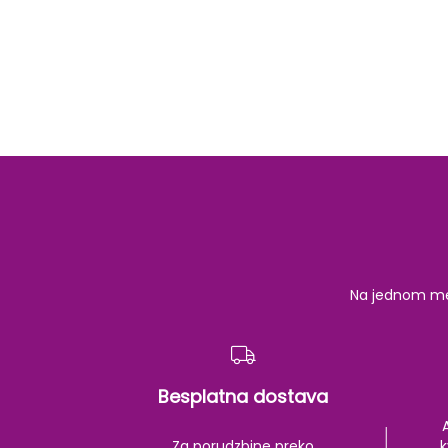
Na jednom mest
Besplatna dostava
Za porudzbine preko
k