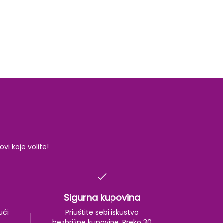
i koje volite!
Sigurna kupovina
ući
Priuštite sebi iskustvo
bezbrižne kupovine. Preko 30