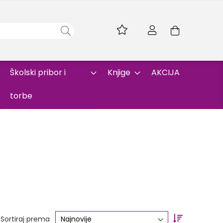
Skip
to
Korpa
Content
Školski pribor i
Knjige
AKCIJA
torbe
Set
Sortiraj prema