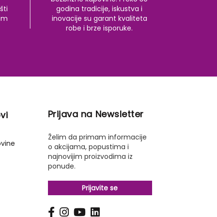
šti
godina tradicije, iskustva i
kom
inovacije su garant kvaliteta
robe i brze isporuke.
Prijava na Newsletter
vi
Želim da primam informacije
ovine
o akcijama, popustima i
najnovijim proizvodima iz
ponude.
Prijavite se