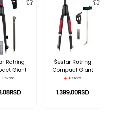
DODAJ
DODAJ
NA
NA
LISTU
LISTU
ŽELJA
ŽELJA
ar Rotring
Šestar Rotring
act Giant
Compact Giant
sal Ø 480 mm
Universal Ø 520 mm 6
Uskoro
Uskoro
delova
8,08RSD
1.399,00RSD