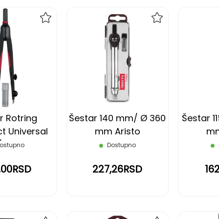
DODAJ
DODAJ
NA
NA
LISTU
LISTU
ŽELJA
ŽELJA
r Rotring
Šestar 140 mm/ Ø 360
Šestar 
 Universal
mm Aristo
mm
/ Ø 320 mm
ostupno
Dostupno
,00RSD
227,26RSD
16