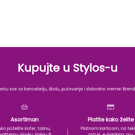
Kupujte u Stylos-u
u sve za kancelariju, školu, putovanje i slobodno vreme! Brendov
Asortiman
Platite kako želite
Ako poželite kofer, tašnu,
Platnom karticom, na tek
valitetnu olovku, knjigu ili
račun, e-banking, m-