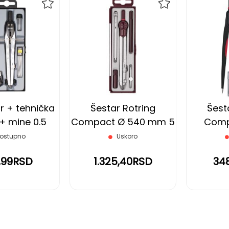
DODAJ
DODAJ
NA
NA
LISTU
LISTU
ŽELJA
ŽELJA
r + tehnička
Šestar Rotring
Šest
+ mine 0.5
Compact Ø 540 mm 5
Comp
risto
delova
Univer
ostupno
Uskoro
,99RSD
1.325,40RSD
34