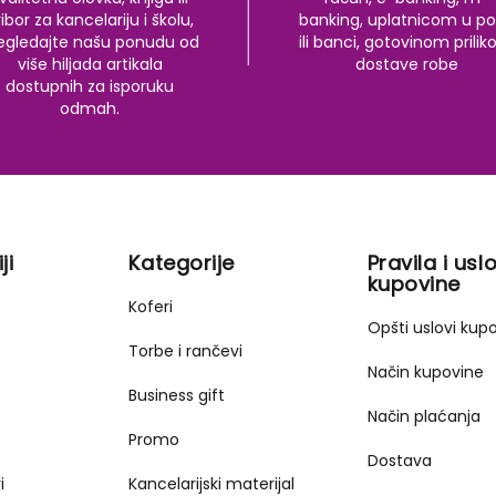
ibor za kancelariju i školu,
banking, uplatnicom u po
egledajte našu ponudu od
ili banci, gotovinom prili
više hiljada artikala
dostave robe
dostupnih za isporuku
odmah.
ji
Kategorije
Pravila i uslo
kupovine
Koferi
Opšti uslovi kup
Torbe i rančevi
Način kupovine
Business gift
Način plaćanja
Promo
Dostava
i
Kancelarijski materijal