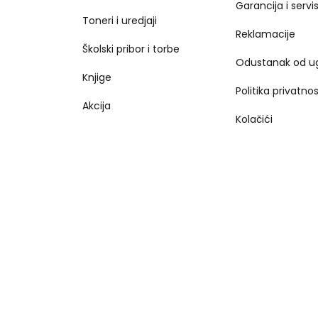
Garancija i servi
Toneri i uredjaji
Reklamacije
Školski pribor i torbe
Odustanak od u
Knjige
Politika privatnos
Akcija
Kolačići