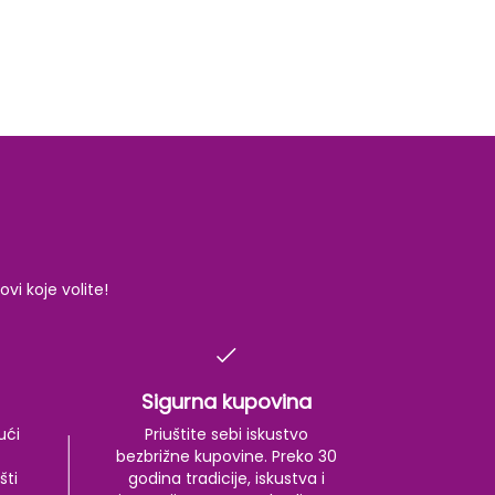
i koje volite!
Sigurna kupovina
ući
Priuštite sebi iskustvo
bezbrižne kupovine. Preko 30
šti
godina tradicije, iskustva i