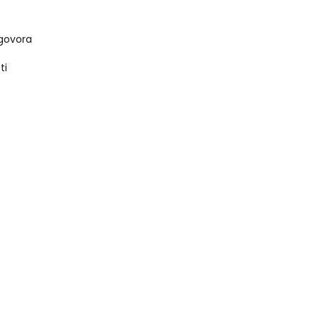
govora
ti