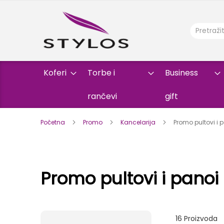
Koferi
Torbe i
Business
rančevi
gift
Početna
Promo
Kancelarija
Promo pultovi i 
Promo pultovi i panoi
16
Proizvoda