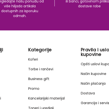
egledajte našu ponudu od
ili banci, gotovinom prili
više hiljada artikala
dostave robe
dostupnih za isporuku
odmah.
ji
Kategorije
Pravila i uslo
kupovine
Koferi
Opšti uslovi kup
Torbe i rančevi
Način kupovine
Business gift
Način plaćanja
Promo
Dostava
i
Kancelarijski materijal
Garancija i servi
Toneri i uredjaji