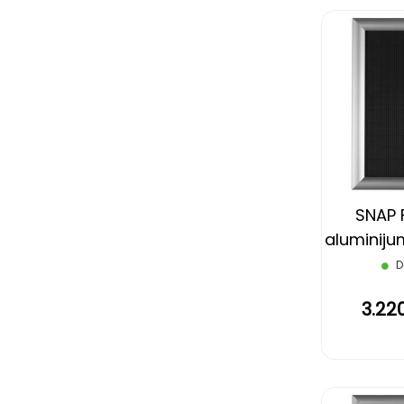
SNAP 
aluminiju
ram,
D
3.22