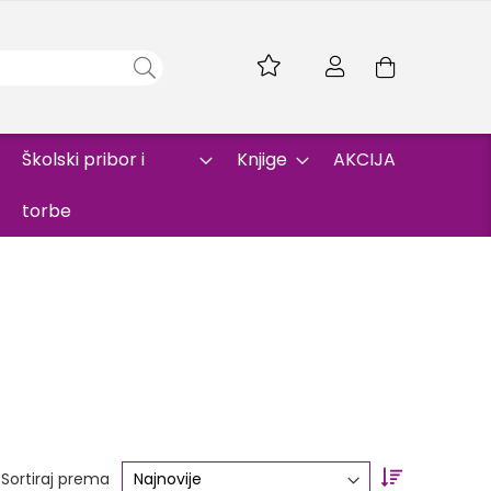
Skip
to
Korpa
Content
Školski pribor i
Knjige
AKCIJA
torbe
Set
Sortiraj prema