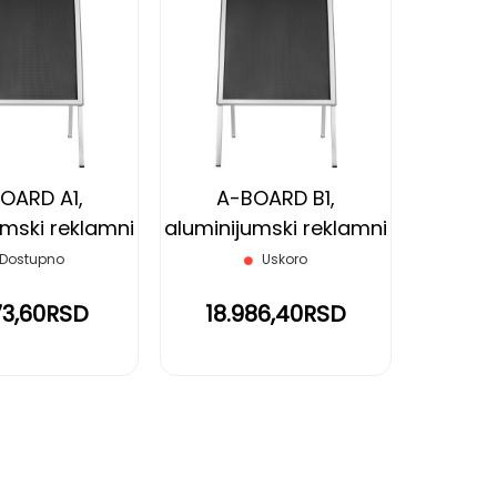
DODAJ
DODAJ
NA
NA
LISTU
LISTU
ŽELJA
ŽELJA
OARD A1,
A-BOARD B1,
umski reklamni
aluminijumski reklamni
, srebrni
ram, srebrni
Dostupno
Uskoro
173,60RSD
18.986,40RSD