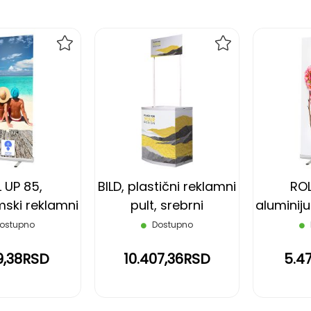
DODAJ
DODAJ
NA
NA
LISTU
LISTU
ŽELJA
ŽELJA
 UP 85,
BILD, plastični reklamni
ROL
mski reklamni
pult, srebrni
aluminij
 srebrni
pano
ostupno
Dostupno
9,38RSD
10.407,36RSD
5.4