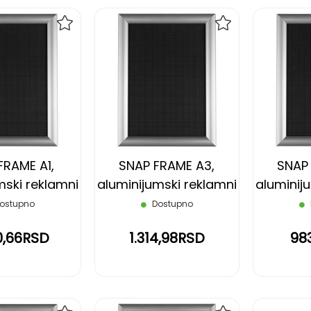
DODAJ
DODAJ
NA
NA
LISTU
LISTU
ŽELJA
ŽELJA
FRAME A1,
SNAP FRAME A3,
SNAP
mski reklamni
aluminijumski reklamni
aluminij
 srebrni
ram, srebrni
ram
ostupno
Dostupno
0,66RSD
1.314,98RSD
98