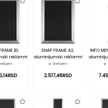
DODAJ
DODAJ
NA
NA
LISTU
LISTU
ŽELJA
ŽELJA
FRAME B1,
SNAP FRAME A2,
INFO ME
mski reklamni
aluminijumski reklamni
aluminij
 srebrni
ram, srebrni
ram
ostupno
Dostupno
5,14RSD
2.517,46RSD
7.4