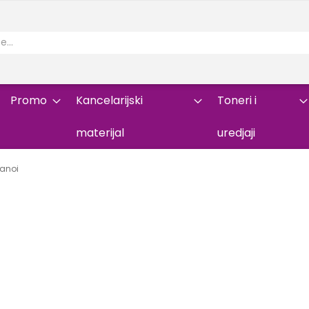
Promo
Kancelarijski
Toneri i
materijal
uredjaji
panoi