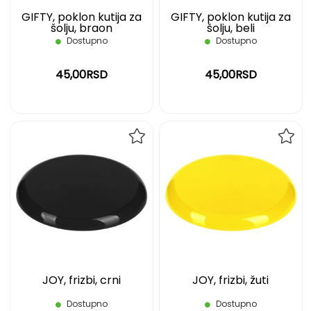
GIFTY, poklon kutija za
GIFTY, poklon kutija za
šolju, braon
šolju, beli
Dostupno
Dostupno
45,00RSD
45,00RSD
DODAJ
DOD
NA
NA
LISTU
LIST
ŽELJA
ŽELJ
JOY, frizbi, crni
JOY, frizbi, žuti
Dostupno
Dostupno