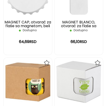
ŽELJA
ŽELJ
MAGNET CAP, otvarač za
MAGNET BLANCO,
flaše sa magnetom, beli
otvarač za flaše sa
magnetom, beli
Dostupno
Dostupno
64,69RSD
66,10RSD
DODAJ
DOD
NA
NA
LISTU
LIST
ŽELJA
ŽELJ