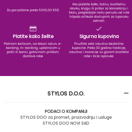
Ako poželite kofer, tašnu, kvalitetnu
olovku, knjigu ili pribor za kancelariju i
Za porudzbine preko 5000,00 RSD
školu, pregledajte našu ponudu od više
hiljada artikala dostupnih za isporuku
odmah.
Platite kako želite
Sigurna kupovina
Platnom karticom, na tekući račun, e-
Priuštite sebi iskustvo bezbrižne
banking, m-banking, uplatnicom u
kupovine. Preko 30 godina tradicije,
pošti ili banci, gotovinom prilikom
iskustva i inovacije su garant kvaliteta
dostave robe
robe i brze isporuke.
STYLOS D.O.O.
PODACI O KOMPANIJI
STYLOS DOO za promet, proizvodnju i usluge
STYLOS DOO NOVI SAD