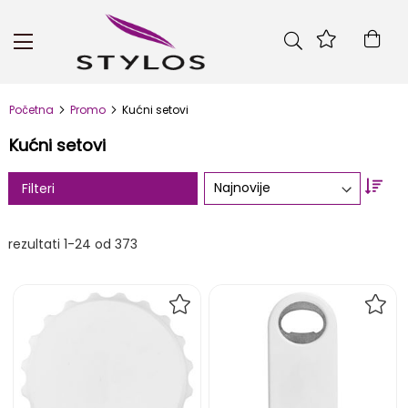
Skip
to
Kor
Content
Početna
Promo
Kućni setovi
Kućni setovi
Set
Filteri
Asc
Dire
rezultati
1
-
24
od
373
DODAJ
DOD
NA
NA
LISTU
LIST