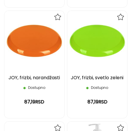
DODAJ
DOD
NA
NA
LISTU
LIST
ŽELJA
ŽELJ
JOY, frizbi, narandžasti
JOY, frizbi, svetlo zeleni
Dostupno
Dostupno
87,19RSD
87,19RSD