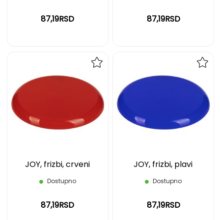
87,19RSD
87,19RSD
DODAJ
DOD
NA
NA
LISTU
LIST
ŽELJA
ŽELJ
JOY, frizbi, crveni
JOY, frizbi, plavi
Dostupno
Dostupno
87,19RSD
87,19RSD