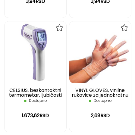
3,94RSD
3,94RSD
DODAJ
DOD
NA
NA
LISTU
LIST
ŽELJA
ŽELJ
CELSIUS, beskontaktni
VINYL GLOVES, vinilne
termometar, ljubičasti
rukavice za jednokratnu
upotrebu, nepuderisane,
Dostupno
Dostupno
transparentne, XL
1.673,62RSD
2,68RSD