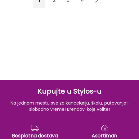
1
2
3
4
5
Kupujte u Stylos-u
Na jednom mestu sve za kancelariju, školu, putovanje i
slobodno vreme! Brendovi koje volite!
Besplatna dostava
Asortiman