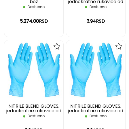
bež
jednokratne rukavice od
nitrilne mešavine, svetlo
Dostupno
Dostupno
plave, S
5.274,00RSD
3,94RSD
DODAJ
DOD
NA
NA
LISTU
LIST
ŽELJA
ŽELJ
NITRILE BLEND GLOVES,
NITRILE BLEND GLOVES,
jednokratne rukavice od
jednokratne rukavice od
nitrilne mešavine, svetlo
nitrilne mešavine, svetlo
Dostupno
Dostupno
plave, M
plave, L