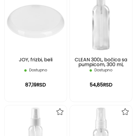
DODAJ
DOD
NA
NA
LISTU
LIST
ŽELJA
ŽELJ
JOY, frizbi, beli
CLEAN 300L, bočica sa
pumpicom, 300 ml,
transparentna
Dostupno
Dostupno
87,19RSD
54,85RSD
DODAJ
DOD
NA
NA