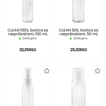
LISTU
LIST
ŽELJA
ŽELJ
CLEAN 100S, bočica sa
CLEAN 50S, bočica sa
raspršivačem, 100 ml,
raspršivačem, 50 ml,
bela
transparentna
Dostupno
Dostupno
32,35RSD
25,32RSD
DODAJ
DOD
NA
NA
LISTU
LIST
ŽELJA
ŽELJ