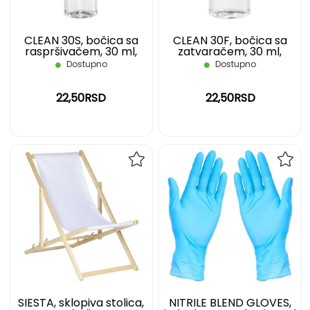
CLEAN 30S, bočica sa
CLEAN 30F, bočica sa
raspršivačem, 30 ml,
zatvaračem, 30 ml,
transparentna
transparentna
Dostupno
Dostupno
22,50RSD
22,50RSD
DODAJ
DOD
NA
NA
LISTU
LIST
ŽELJA
ŽELJ
SIESTA, sklopiva stolica,
NITRILE BLEND GLOVES,