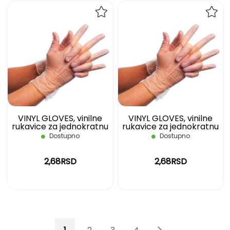
DODAJ
DOD
NA
NA
LISTU
LIST
ŽELJA
ŽELJ
VINYL GLOVES, vinilne
VINYL GLOVES, vinilne
rukavice za jednokratnu
rukavice za jednokratnu
upotrebu, nepuderisane,
upotrebu, nepuderisane,
Dostupno
Dostupno
transparentne, S
transparentne, M
2,68RSD
2,68RSD
Page
You're currently reading page
Page
Page
Page
Page
Page
Sledeće