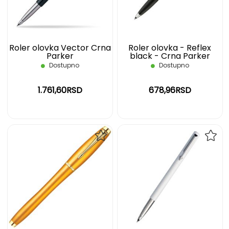
ŽELJA
ŽELJ
Roler olovka Vector Crna
Roler olovka - Reflex
Parker
black - Crna Parker
Dostupno
Dostupno
1.761,60RSD
678,96RSD
DODAJ
DOD
NA
NA
LISTU
LIST
ŽELJA
ŽELJ