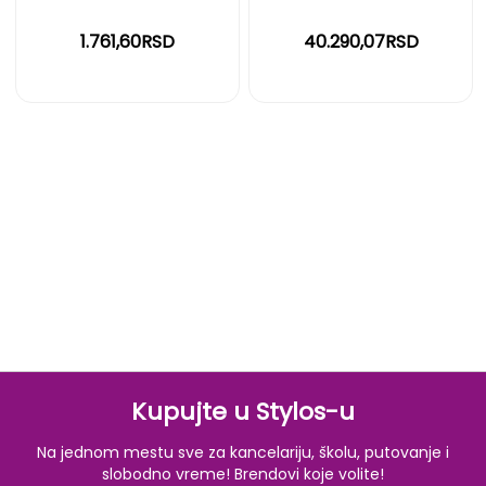
1.761,60RSD
40.290,07RSD
Kupujte u Stylos-u
Na jednom mestu sve za kancelariju, školu, putovanje i
slobodno vreme! Brendovi koje volite!