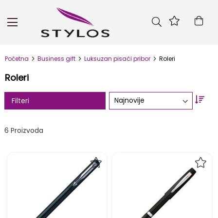
Skip
to
Kor
Content
Početna
Business gift
Luksuzan pisaći pribor
Roleri
Roleri
Set
Filteri
Asc
Dire
6
Proizvoda
DODAJ
DOD
NA
NA
LISTU
LIST