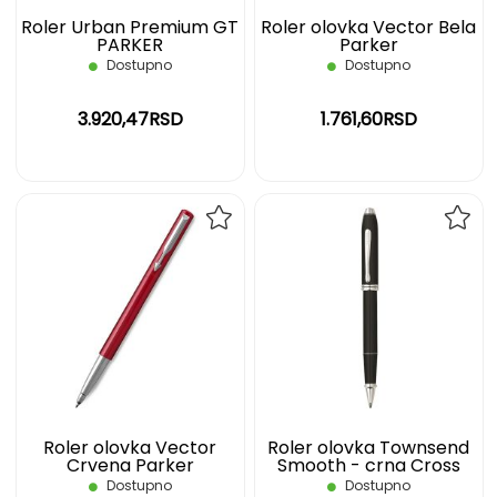
Roler Urban Premium GT
Roler olovka Vector Bela
PARKER
Parker
Dostupno
Dostupno
3.920,47RSD
1.761,60RSD
DODAJ
DOD
NA
NA
LISTU
LIST
ŽELJA
ŽELJ
Roler olovka Vector
Roler olovka Townsend
Crvena Parker
Smooth - crna Cross
Dostupno
Dostupno