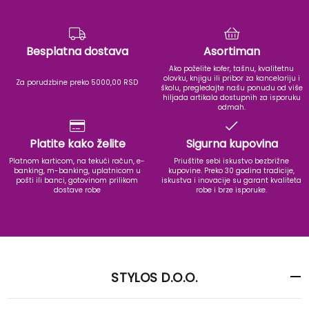
Besplatna dostava
Asortiman
Ako poželite kofer, tašnu, kvalitetnu
olovku, knjigu ili pribor za kancelariju i
Za porudzbine preko 5000,00 RSD
školu, pregledajte našu ponudu od više
hiljada artikala dostupnih za isporuku
odmah.
Platite kako želite
Sigurna kupovina
Platnom karticom, na tekući račun, e-
Priuštite sebi iskustvo bezbrižne
banking, m-banking, uplatnicom u
kupovine. Preko 30 godina tradicije,
pošti ili banci, gotovinom prilikom
iskustva i inovacije su garant kvaliteta
dostave robe
robe i brze isporuke.
STYLOS D.O.O.