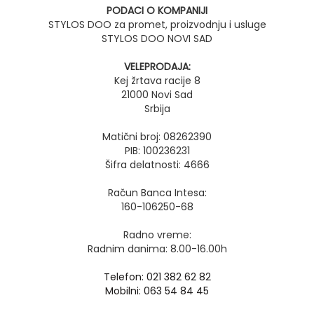
PODACI O KOMPANIJI
STYLOS DOO za promet, proizvodnju i usluge
STYLOS DOO NOVI SAD
VELEPRODAJA:
Kej žrtava racije 8
21000 Novi Sad
Srbija
Matični broj: 08262390
PIB: 100236231
Šifra delatnosti: 4666
Račun Banca Intesa:
160-106250-68
Radno vreme:
Radnim danima: 8.00-16.00h
Telefon: 021 382 62 82
Mobilni: 063 54 84 45