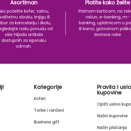
Asortiman
Platite kako želite
Ako poželite kofer, tašnu,
Platnom karticom, na tek
valitetnu olovku, knjigu ili
račun, e-banking, m-
ibor za kancelariju i školu,
banking, uplatnicom u po
egledajte našu ponudu od
ili banci, gotovinom prili
više hiljada artikala
dostave robe
dostupnih za isporuku
odmah.
ji
Kategorije
Pravila i uslo
kupovine
Koferi
Opšti uslovi kup
Torbe i rančevi
Način kupovine
Business gift
Način plaćanja