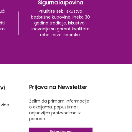
Sigurna kupovina
ući
Priuštite sebi iskustvo
bezbrižne kupovine. Preko 30
šti
godina tradicije, iskustva i
kom
inovacije su garant kvaliteta
robe i brze isporuke.
Prijava na Newsletter
vi
Želim da primam informacije
ovine
o akcijama, popustima i
najnovijim proizvodima iz
ponude.