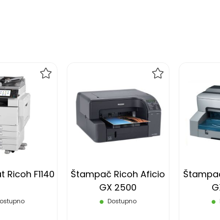
DODAJ
DODAJ
NA
NA
LISTU
LISTU
ŽELJA
ŽELJA
t Ricoh F1140
Štampač Ricoh Aficio
Štampač
GX 2500
G
ostupno
Dostupno