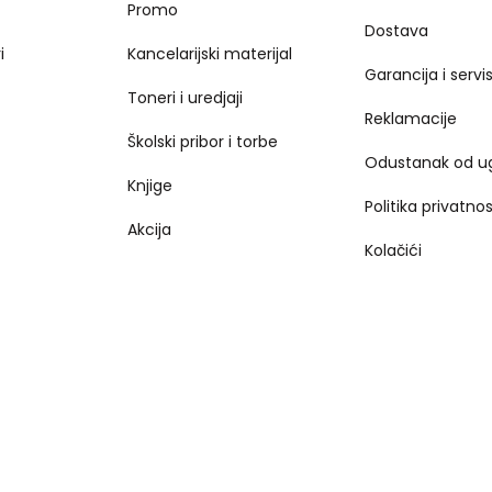
Promo
Dostava
i
Kancelarijski materijal
Garancija i servi
Toneri i uredjaji
Reklamacije
Školski pribor i torbe
Odustanak od u
Knjige
Politika privatnos
Akcija
Kolačići