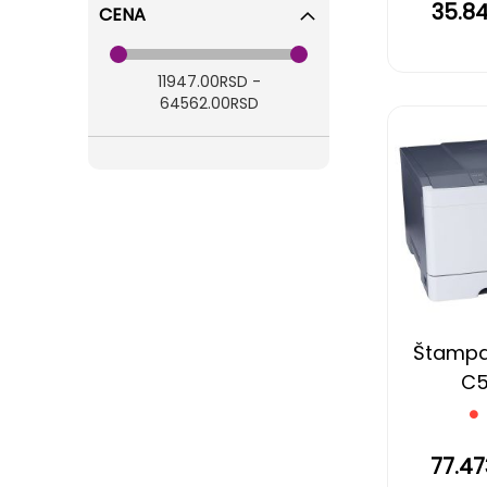
35.8
CENA
11947.00RSD -
64562.00RSD
Štampa
C
77.4