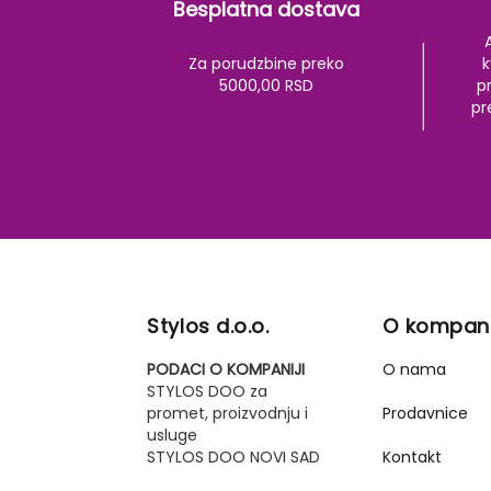
Besplatna dostava
Za porudzbine preko
k
5000,00 RSD
pr
pr
Stylos d.o.o.
O kompani
PODACI O KOMPANIJI
O nama
STYLOS DOO za
promet, proizvodnju i
Prodavnice
usluge
STYLOS DOO NOVI SAD
Kontakt