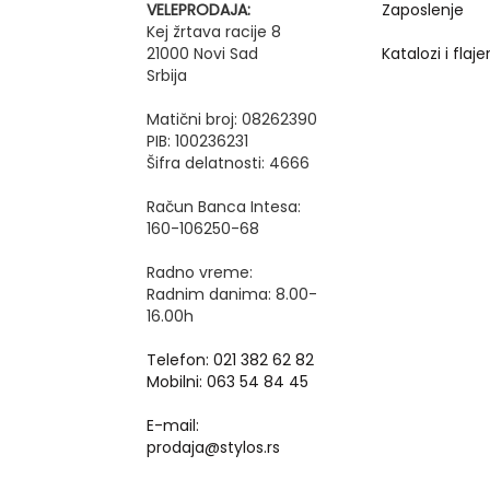
VELEPRODAJA:
Zaposlenje
Kej žrtava racije 8
21000 Novi Sad
Katalozi i flajer
Srbija
Matični broj: 08262390
PIB: 100236231
Šifra delatnosti: 4666
Račun Banca Intesa:
160-106250-68
Radno vreme:
Radnim danima: 8.00-
16.00h
Telefon: 021 382 62 82
Mobilni: 063 54 84 45
E-mail:
prodaja@stylos.rs