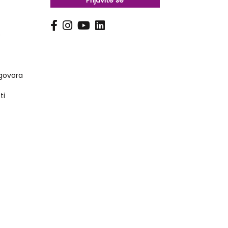
Prijavite se
s
govora
ti