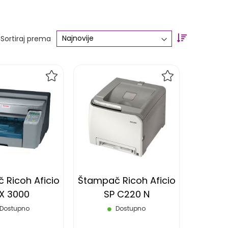
Set
Sortiraj prema
Ascending
Direction
DODAJ
DODAJ
NA
NA
LISTU
LISTU
ŽELJA
ŽELJA
 Ricoh Aficio
Štampač Ricoh Aficio
X 3000
SP C220 N
Dostupno
Dostupno