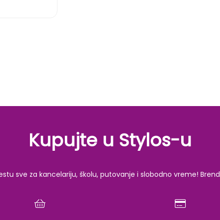
Kupujte u Stylos-u
u sve za kancelariju, školu, putovanje i slobodno vreme! Brendov