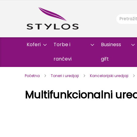
Koferi
Torbe i
Business
rančevi
gift
Početna
Toneri i uredjaji
Kancelarijski uredjaji
Multifunkcionalni ured