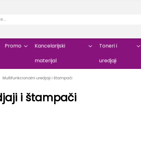
Promo
Kancelarijski
Toneri i
materijal
uredjaji
Multifunkcionalni uredjaji i štampači
jaji i štampači