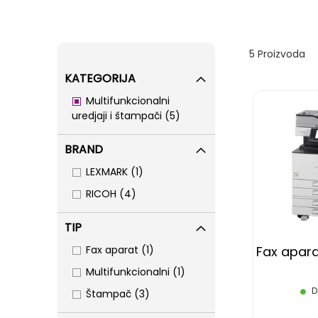
5
Proizvoda
KATEGORIJA
Multifunkcionalni
items
uredjaji i štampači
5
BRAND
item
LEXMARK
1
items
RICOH
4
TIP
item
Fax aparat
1
Fax apara
item
Multifunkcionalni
1
D
items
Štampač
3