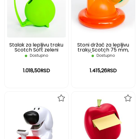
LISTU
LIST
ŽELJA
ŽELJ
Stalak za lepljivu traku
Stoni držač za lepljivu
Scotch Soft zeleni
traku Scotch 75 mm,
"Čajnik" plavi
Dostupno
Dostupno
1.018,50RSD
1.415,26RSD
DODAJ
DOD
NA
NA
LISTU
LIST
ŽELJA
ŽELJ