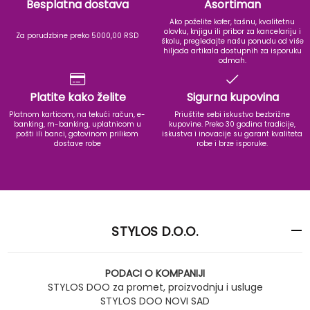
Besplatna dostava
Asortiman
Ako poželite kofer, tašnu, kvalitetnu
olovku, knjigu ili pribor za kancelariju i
Za porudzbine preko 5000,00 RSD
školu, pregledajte našu ponudu od više
hiljada artikala dostupnih za isporuku
odmah.
Platite kako želite
Sigurna kupovina
Platnom karticom, na tekući račun, e-
Priuštite sebi iskustvo bezbrižne
banking, m-banking, uplatnicom u
kupovine. Preko 30 godina tradicije,
pošti ili banci, gotovinom prilikom
iskustva i inovacije su garant kvaliteta
dostave robe
robe i brze isporuke.
STYLOS D.O.O.
PODACI O KOMPANIJI
STYLOS DOO za promet, proizvodnju i usluge
STYLOS DOO NOVI SAD