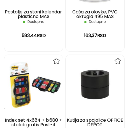
Postolje za stoni kalendar
Čaša za olovke, PVC
plastično MAS
okrugla 495 MAS
Dostupno
Dostupno
583,44RSD
163,37RSD
DODAJ
DOD
NA
NA
LISTU
LIST
ŽELJA
ŽELJ
Index set 4x684 + 1x680 +
Kutija za spajalice OFFICE
stalak gratis Post-it
DEPOT