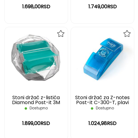
1.698,00RSD
1.749,00RSD
DODAJ
DOD
NA
NA
LISTU
LIST
ŽELJA
ŽELJ
Stoni držač z-listića
Stoni držač za Z-notes
Diamond Post-it 3M
Post-it C-300-T, plavi
Dostupno
Dostupno
1.899,00RSD
1.024,98RSD