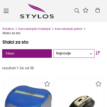
Skip
to
Kor
Content
Početna
Kancelarijski materijal
Kancelarijski pribor
Stalci za sto
Stalci za sto
Set
Filteri
Asc
Dire
rezultati
1
-
24
od
35
DODAJ
DOD
NA
NA
LISTU
LIST