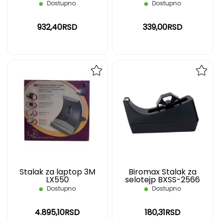
Dostupno
Dostupno
932,40RSD
339,00RSD
DODAJ
DOD
NA
NA
LISTU
LIST
ŽELJA
ŽELJ
Stalak za laptop 3M
Biromax Stalak za
LX550
selotejp BXSS-2566
Dostupno
Dostupno
4.895,10RSD
180,31RSD