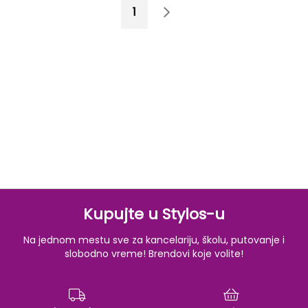
Page
You're currently reading page
Page
Page
Sledeće
1
2
Kupujte u Stylos-u
Na jednom mestu sve za kancelariju, školu, putovanje i
slobodno vreme! Brendovi koje volite!