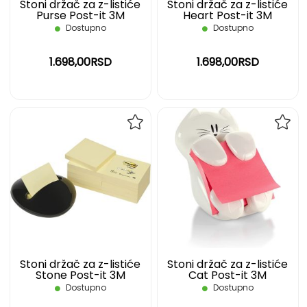
Stoni držač za z-listiće
Stoni držač za z-listiće
Purse Post-it 3M
Heart Post-it 3M
Dostupno
Dostupno
1.698,00RSD
1.698,00RSD
DODAJ
DOD
NA
NA
LISTU
LIST
ŽELJA
ŽELJ
Stoni držač za z-listiće
Stoni držač za z-listiće
Stone Post-it 3M
Cat Post-it 3M
Dostupno
Dostupno