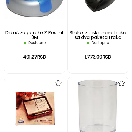
ŽELJA
ŽELJ
Držač za poruke Z Post-it
Stalak za iskrojene trake
3M
sa dva paketa traka
Scotch
Dostupno
Dostupno
401,27RSD
1.773,00RSD
DODAJ
DOD
NA
NA
LISTU
LIST
ŽELJA
ŽELJ