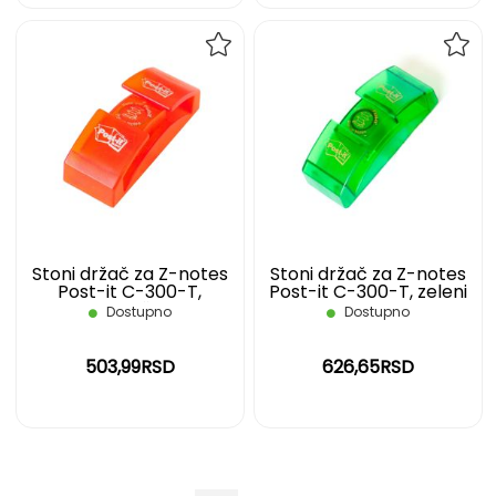
DODAJ
DOD
NA
NA
LISTU
LIST
ŽELJA
ŽELJ
Stoni držač za Z-notes
Stoni držač za Z-notes
Post-it C-300-T,
Post-it C-300-T, zeleni
narandžasti
Dostupno
Dostupno
503,99RSD
626,65RSD