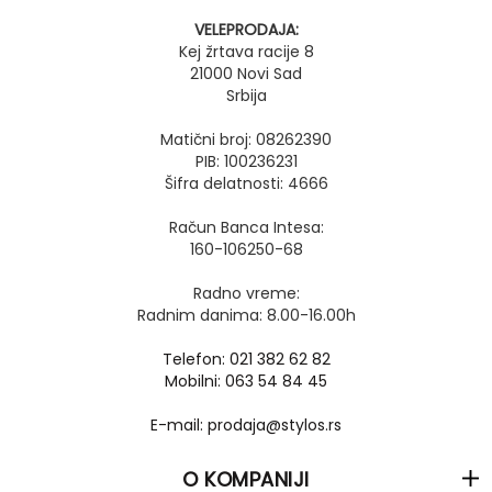
VELEPRODAJA:
Kej žrtava racije 8
21000 Novi Sad
Srbija
Matični broj: 08262390
PIB: 100236231
Šifra delatnosti: 4666
Račun Banca Intesa:
160-106250-68
Radno vreme:
Radnim danima: 8.00-16.00h
Telefon: 021 382 62 82
Mobilni: 063 54 84 45
E-mail: prodaja@stylos.rs
O KOMPANIJI