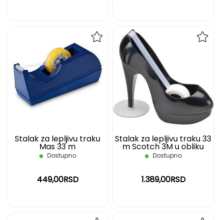
DODAJ
DOD
NA
NA
LISTU
LIST
ŽELJA
ŽELJ
Stalak za lepljivu traku
Stalak za lepljivu traku 33
Mas 33 m
m Scotch 3M u obliku
cipele crna
Dostupno
Dostupno
449,00RSD
1.389,00RSD