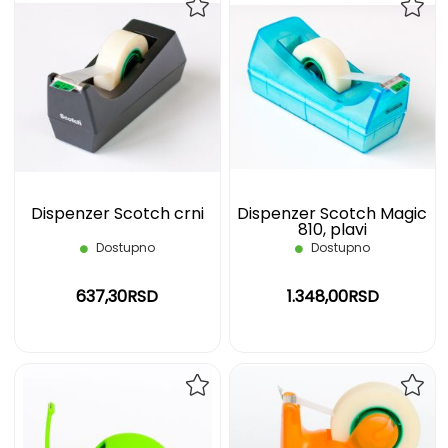
DODAJ
DOD
NA
NA
LISTU
LIST
ŽELJA
ŽELJ
Dispenzer Scotch crni
Dispenzer Scotch Magic
810, plavi
Dostupno
Dostupno
637,30RSD
1.348,00RSD
DODAJ
DOD
NA
NA