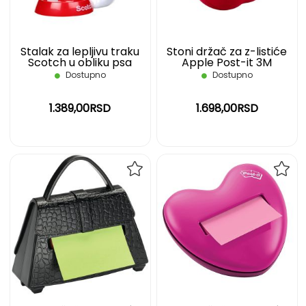
Stalak za lepljivu traku
Stoni držač za z-listiće
Scotch u obliku psa
Apple Post-it 3M
Dostupno
Dostupno
1.389,00RSD
1.698,00RSD
DODAJ
DOD
NA
NA
LISTU
LIST
ŽELJA
ŽELJ