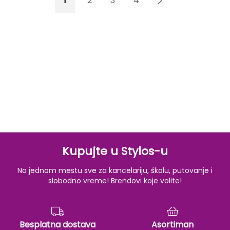
1
2
3
4
5
Kupujte u Stylos-u
Na jednom mestu sve za kancelariju, školu, putovanje i
slobodno vreme! Brendovi koje volite!
Besplatna dostava
Asortiman