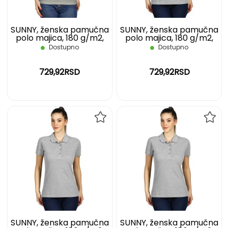
SUNNY, ženska pamučna
SUNNY, ženska pamučna
polo majica, 180 g/m2,
polo majica, 180 g/m2,
siva, XXL
pepeljasta, L
Dostupno
Dostupno
729,92RSD
729,92RSD
DODAJ
DOD
NA
NA
LISTU
LIST
ŽELJA
ŽELJ
SUNNY, ženska pamučna
SUNNY, ženska pamučna