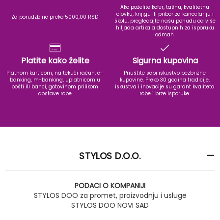
Ako poželite kofer, tašnu, kvalitetnu
olovku, knjigu ili pribor za kancelariju i
Za porudzbine preko 5000,00 RSD
školu, pregledajte našu ponudu od više
hiljada artikala dostupnih za isporuku
odmah.
Platite kako želite
Sigurna kupovina
Platnom karticom, na tekući račun, e-
Priuštite sebi iskustvo bezbrižne
banking, m-banking, uplatnicom u
kupovine. Preko 30 godina tradicije,
pošti ili banci, gotovinom prilikom
iskustva i inovacije su garant kvaliteta
dostave robe
robe i brze isporuke.
STYLOS D.O.O.
PODACI O KOMPANIJI
STYLOS DOO za promet, proizvodnju i usluge
STYLOS DOO NOVI SAD