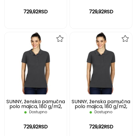
729,92RSD
729,92RSD
DODAJ
DOD
NA
NA
LISTU
LIST
ŽELJA
ŽELJ
SUNNY, ženska pamučna
SUNNY, ženska pamučna
polo majica, 180 g/m2,
polo majica, 180 g/m2,
tamno siva, M
tamno siva, S
Dostupno
Dostupno
729,92RSD
729,92RSD