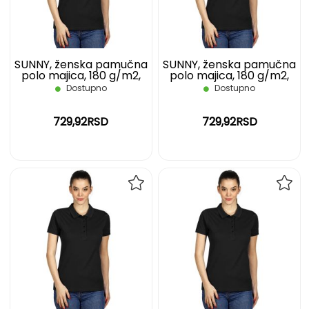
ŽELJA
ŽELJ
SUNNY, ženska pamučna
SUNNY, ženska pamučna
polo majica, 180 g/m2,
polo majica, 180 g/m2,
crna, L
crna, M
Dostupno
Dostupno
729,92RSD
729,92RSD
DODAJ
DOD
NA
NA
LISTU
LIST
ŽELJA
ŽELJ