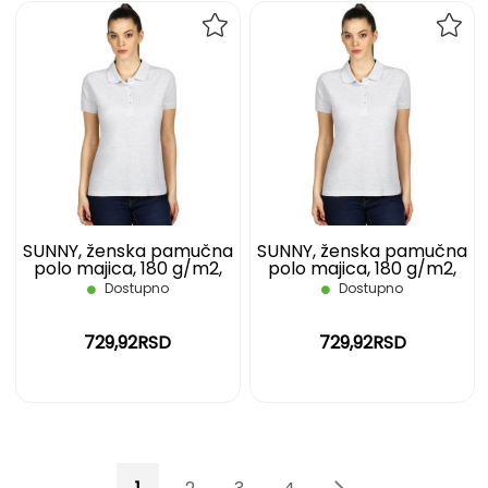
DODAJ
DOD
NA
NA
LISTU
LIST
ŽELJA
ŽELJ
SUNNY, ženska pamučna
SUNNY, ženska pamučna
polo majica, 180 g/m2,
polo majica, 180 g/m2,
svetlo pepeljasta, S
svetlo pepeljasta, XL
Dostupno
Dostupno
729,92RSD
729,92RSD
Page
You're currently reading page
Page
Page
Page
Page
Page
Sledeće