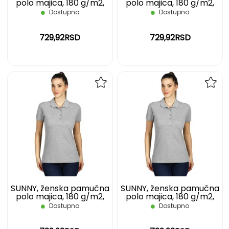
polo majica, 180 g/m2,
polo majica, 180 g/m2,
pepeljasta, M
pepeljasta, S
Dostupno
Dostupno
729,92RSD
729,92RSD
DODAJ
DOD
NA
NA
LISTU
LIST
ŽELJA
ŽELJ
SUNNY, ženska pamučna
SUNNY, ženska pamučna
polo majica, 180 g/m2,
polo majica, 180 g/m2,
pepeljasta, XL
pepeljasta, XXL
Dostupno
Dostupno