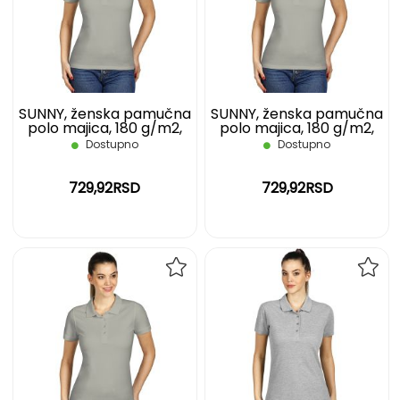
LISTU
LIST
ŽELJA
ŽELJ
SUNNY, ženska pamučna
SUNNY, ženska pamučna
polo majica, 180 g/m2,
polo majica, 180 g/m2,
siva, S
siva, XL
Dostupno
Dostupno
729,92RSD
729,92RSD
DODAJ
DOD
NA
NA
LISTU
LIST
ŽELJA
ŽELJ