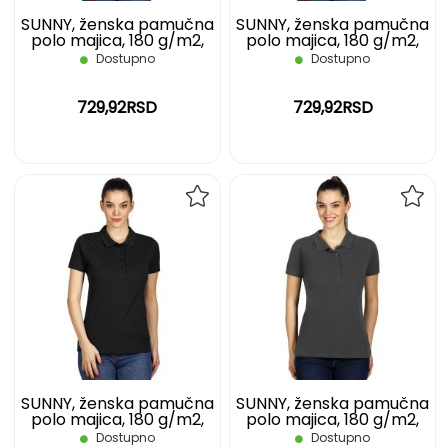
SUNNY, ženska pamučna
SUNNY, ženska pamučna
polo majica, 180 g/m2,
polo majica, 180 g/m2,
crna, S
crna, XL
Dostupno
Dostupno
729,92RSD
729,92RSD
DODAJ
DOD
NA
NA
LISTU
LIST
ŽELJA
ŽELJ
SUNNY, ženska pamučna
SUNNY, ženska pamučna
polo majica, 180 g/m2,
polo majica, 180 g/m2,
crna, XXL
tamno siva, L
Dostupno
Dostupno