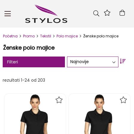
Skip
to
Kor
Content
Početna
Promo
Tekstil
Polo majice
Ženske polo majice
Ženske polo majice
Set
Filteri
Asc
Dire
rezultati
1
-
24
od
203
DODAJ
DOD
NA
NA
LISTU
LIST