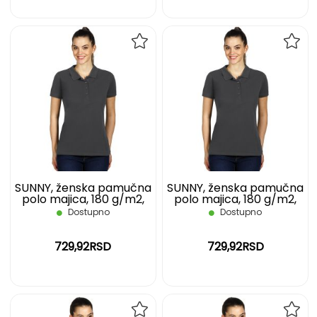
DODAJ
DOD
NA
NA
LISTU
LIST
ŽELJA
ŽELJ
SUNNY, ženska pamučna
SUNNY, ženska pamučna
polo majica, 180 g/m2,
polo majica, 180 g/m2,
tamno siva, XL
tamno siva, XXL
Dostupno
Dostupno
729,92RSD
729,92RSD