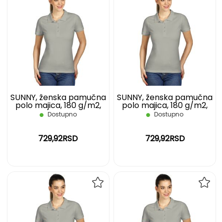
DODAJ
DOD
NA
NA
LISTU
LIST
ŽELJA
ŽELJ
SUNNY, ženska pamučna
SUNNY, ženska pamučna
polo majica, 180 g/m2,
polo majica, 180 g/m2,
siva, L
siva, M
Dostupno
Dostupno
729,92RSD
729,92RSD
DODAJ
DOD
NA
NA