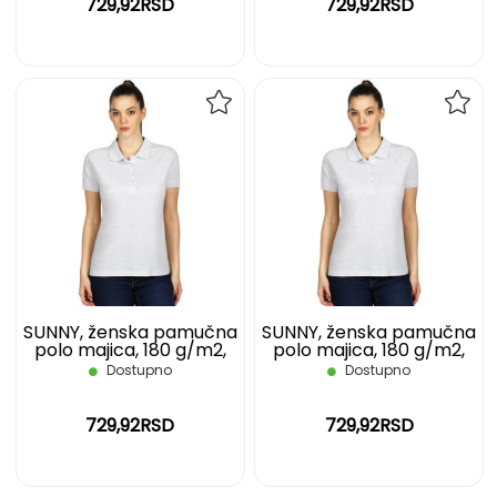
729,92RSD
729,92RSD
DODAJ
DOD
NA
NA
LISTU
LIST
ŽELJA
ŽELJ
SUNNY, ženska pamučna
SUNNY, ženska pamučna
polo majica, 180 g/m2,
polo majica, 180 g/m2,
svetlo pepeljasta, L
svetlo pepeljasta, M
Dostupno
Dostupno
729,92RSD
729,92RSD