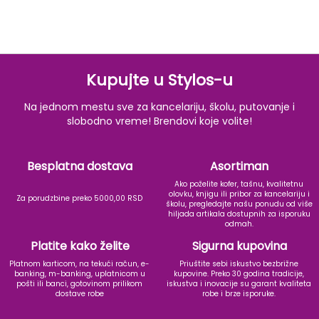
Kupujte u Stylos-u
Na jednom mestu sve za kancelariju, školu, putovanje i
slobodno vreme! Brendovi koje volite!
Besplatna dostava
Asortiman
Ako poželite kofer, tašnu, kvalitetnu
olovku, knjigu ili pribor za kancelariju i
Za porudzbine preko 5000,00 RSD
školu, pregledajte našu ponudu od više
hiljada artikala dostupnih za isporuku
odmah.
Platite kako želite
Sigurna kupovina
Platnom karticom, na tekući račun, e-
Priuštite sebi iskustvo bezbrižne
banking, m-banking, uplatnicom u
kupovine. Preko 30 godina tradicije,
pošti ili banci, gotovinom prilikom
iskustva i inovacije su garant kvaliteta
dostave robe
robe i brze isporuke.