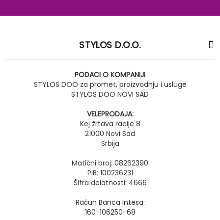
STYLOS D.O.O.
PODACI O KOMPANIJI
STYLOS DOO za promet, proizvodnju i usluge
STYLOS DOO NOVI SAD
VELEPRODAJA:
Kej žrtava racije 8
21000 Novi Sad
Srbija
Matični broj: 08262390
PIB: 100236231
Šifra delatnosti: 4666
Račun Banca Intesa:
160-106250-68