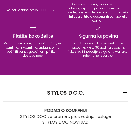
Ako poželite kofer, tašnu, kvalitetnu
olovku, knjigu ili pribor za kancelariju i
Za porudzbine preko 5000,00 RSD
školu, pregledajte našu ponudu od više
hiljada artikala dostupnih za isporuku
odmah.
Platite kako želite
Sigurna kupovina
Platnom karticom, na tekući račun, e-
Priuštite sebi iskustvo bezbrižne
banking, m-banking, uplatnicom u
kupovine. Preko 30 godina tradicije,
pošti ili banci, gotovinom prilikom
iskustva i inovacije su garant kvaliteta
dostave robe
robe i brze isporuke.
STYLOS D.O.O.
PODACI O KOMPANIJI
STYLOS DOO za promet, proizvodnju i usluge
STYLOS DOO NOVI SAD