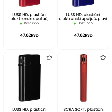
LUSS HD, plastični
LUSS HD, plastični
elektronski upaljač,
elektronski upaljač, plavi
crveni
Dostupno
Dostupno
47,82RSD
47,82RSD
DODAJ
DOD
NA
NA
LISTU
LIST
ŽELJA
ŽELJ
LUSS HD, plastični
ISCRA SOFT, plastični