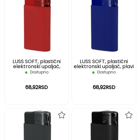
DODAJ
DOD
NA
NA
LISTU
LIST
ŽELJA
ŽELJ
LUSS SOFT, plastični
LUSS SOFT, plastični
elektronski upaljač,
elektronski upaljač, plavi
crveni
Dostupno
Dostupno
68,92RSD
68,92RSD
DODAJ
DOD
NA
NA