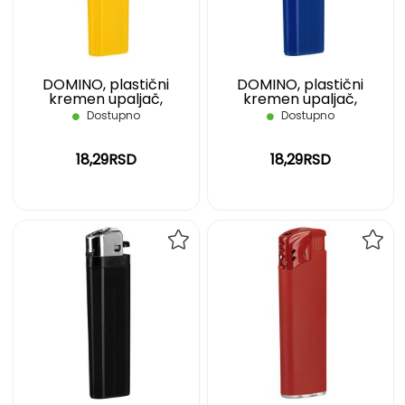
ŽELJA
ŽELJ
DOMINO, plastični
DOMINO, plastični
kremen upaljač,
kremen upaljač,
nepunjivi, žuti
nepunjivi, plavi
Dostupno
Dostupno
18,29RSD
18,29RSD
DODAJ
DOD
NA
NA
LISTU
LIST
ŽELJA
ŽELJ