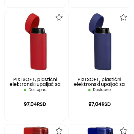
DODAJ
DOD
NA
NA
LISTU
LIST
ŽELJA
ŽELJ
PIXI SOFT, plastični
PIXI SOFT, plastični
elektronski upaljač sa
elektronski upaljač sa
turbo plamenom, crveni
turbo plamenom, plavi
Dostupno
Dostupno
97,04RSD
97,04RSD