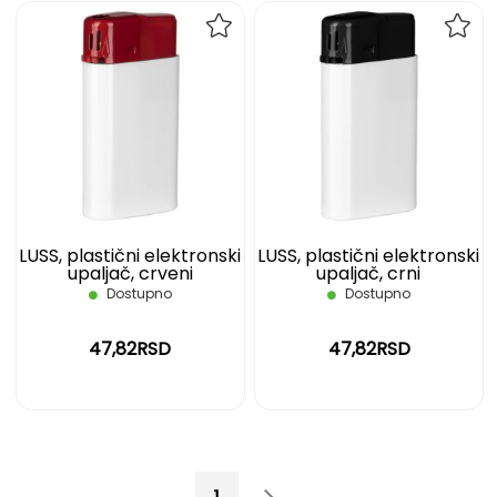
DODAJ
DOD
NA
NA
LISTU
LIST
ŽELJA
ŽELJ
LUSS, plastični elektronski
LUSS, plastični elektronski
upaljač, crveni
upaljač, crni
Dostupno
Dostupno
47,82RSD
47,82RSD
Page
You're currently reading page
Page
Page
Sledeće