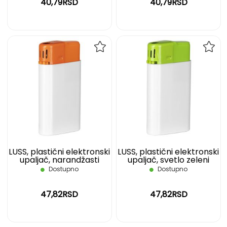
40,79RSD
40,79RSD
DODAJ
DOD
NA
NA
LISTU
LIST
ŽELJA
ŽELJ
LUSS, plastični elektronski
LUSS, plastični elektronski
upaljač, narandžasti
upaljač, svetlo zeleni
Dostupno
Dostupno
47,82RSD
47,82RSD