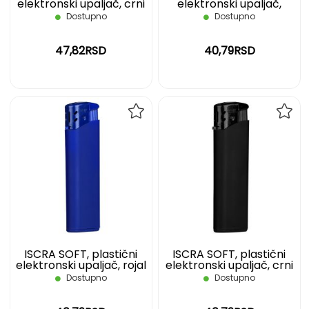
elektronski upaljač, crni
elektronski upaljač,
crveni
Dostupno
Dostupno
47,82RSD
40,79RSD
DODAJ
DOD
NA
NA
LISTU
LIST
ŽELJA
ŽELJ
ISCRA SOFT, plastični
ISCRA SOFT, plastični
elektronski upaljač, rojal
elektronski upaljač, crni
plavi
Dostupno
Dostupno