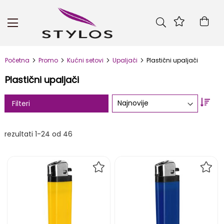
Skip
to
Kor
Content
Početna
Promo
Kućni setovi
Upaljači
Plastični upaljači
Plastični upaljači
Set
Filteri
Asc
Dire
rezultati
1
-
24
od
46
DODAJ
DOD
NA
NA
LISTU
LIST