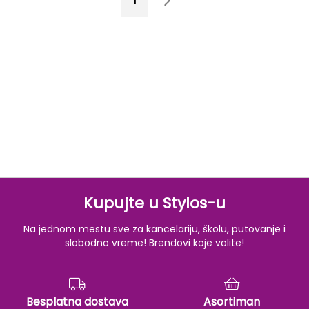
1
2
Kupujte u Stylos-u
Na jednom mestu sve za kancelariju, školu, putovanje i
slobodno vreme! Brendovi koje volite!
Besplatna dostava
Asortiman