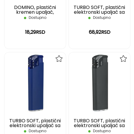
DOMINO, plastični
TURBO SOFT, plastični
kremen upaljač,
elektronski upaljač sa
nepunjivi, crni
turbo plamenom, crveni
Dostupno
Dostupno
18,29RSD
68,92RSD
DODAJ
DOD
NA
NA
LISTU
LIST
ŽELJA
ŽELJ
TURBO SOFT, plastični
TURBO SOFT, plastični
elektronski upaljač sa
elektronski upaljač sa
turbo plamenom, plavi
turbo plamenom, tamno
Dostupno
Dostupno