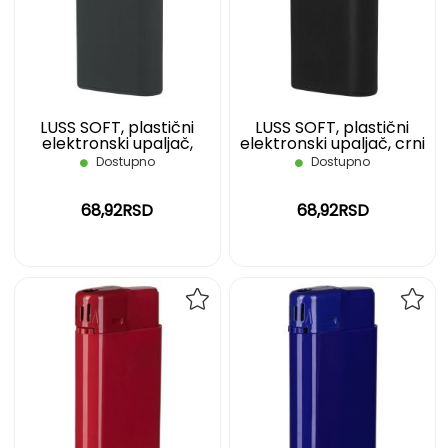
LISTU
LIST
ŽELJA
ŽELJ
LUSS SOFT, plastični
LUSS SOFT, plastični
elektronski upaljač,
elektronski upaljač, crni
tamno sivi
Dostupno
Dostupno
68,92RSD
68,92RSD
DODAJ
DOD
NA
NA
LISTU
LIST
ŽELJA
ŽELJ