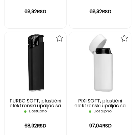
sivi
68,92RSD
68,92RSD
DODAJ
DOD
NA
NA
LISTU
LIST
ŽELJA
ŽELJ
TURBO SOFT, plastični
PIXI SOFT, plastični
elektronski upaljač sa
elektronski upaljač sa
turbo plamenom, crni
turbo plamenom, beli
Dostupno
Dostupno
68,92RSD
97,04RSD