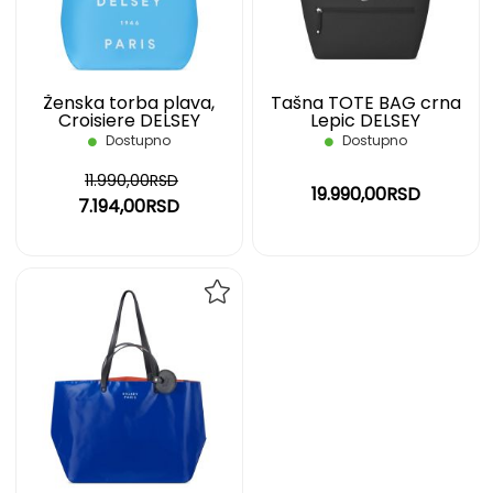
ŽELJA
ŽELJ
Ženska torba plava,
Tašna TOTE BAG crna
Croisiere DELSEY
Lepic DELSEY
Dostupno
Dostupno
11.990,00RSD
19.990,00RSD
7.194,00RSD
DODAJ
NA
LISTU
ŽELJA