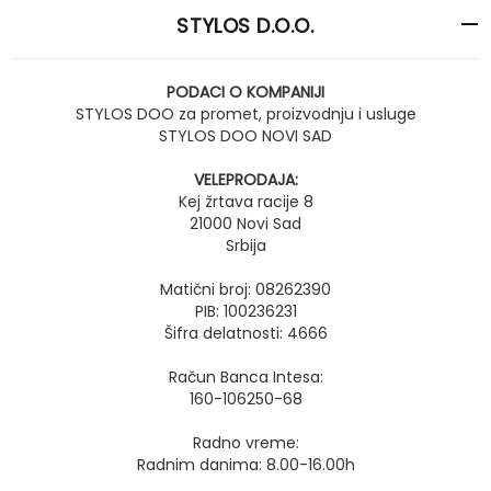
STYLOS D.O.O.
PODACI O KOMPANIJI
STYLOS DOO za promet, proizvodnju i usluge
STYLOS DOO NOVI SAD
VELEPRODAJA:
Kej žrtava racije 8
21000 Novi Sad
Srbija
Matični broj: 08262390
PIB: 100236231
Šifra delatnosti: 4666
Račun Banca Intesa:
160-106250-68
Radno vreme:
Radnim danima: 8.00-16.00h