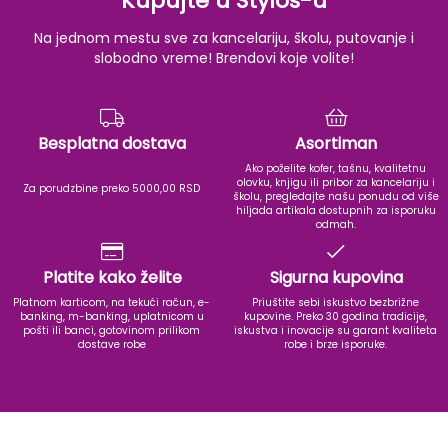
Kupujte u Stylos-u
Na jednom mestu sve za kancelariju, školu, putovanje i
slobodno vreme! Brendovi koje volite!
Besplatna dostava
Asortiman
Ako poželite kofer, tašnu, kvalitetnu
olovku, knjigu ili pribor za kancelariju i
Za porudzbine preko 5000,00 RSD
školu, pregledajte našu ponudu od više
hiljada artikala dostupnih za isporuku
odmah.
Platite kako želite
Sigurna kupovina
Platnom karticom, na tekući račun, e-
Priuštite sebi iskustvo bezbrižne
banking, m-banking, uplatnicom u
kupovine. Preko 30 godina tradicije,
pošti ili banci, gotovinom prilikom
iskustva i inovacije su garant kvaliteta
dostave robe
robe i brze isporuke.