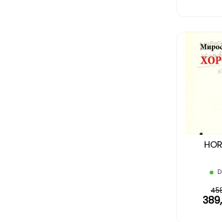
HO
D
45
389