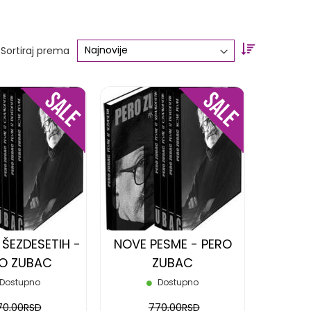
Set
Sortiraj prema
Ascending
Direction
DODAJ
DODAJ
NA
NA
LISTU
LISTU
ŽELJA
ŽELJA
 ŠEZDESETIH -
NOVE PESME - PERO
O ZUBAC
ZUBAC
Dostupno
Dostupno
70,00RSD
770,00RSD