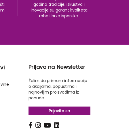
šti
godina tradicije, iskustva i
kom
inovacije su garant kvaliteta
robe i brze isporuke.
Prijava na Newsletter
vi
Želim da primam informacije
ovine
o akcijama, popustima i
najnovijim proizvodima iz
ponude.
Prijavite se