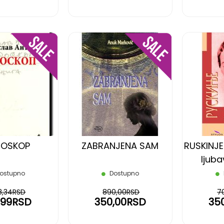
DODAJ
DODAJ
NA
NA
LISTU
LISTU
ŽELJA
ŽELJA
ROSKOP
ZABRANJENA SAM
RUSKINJ
ljub
ostupno
Dostupno
8,34RSD
890,00RSD
7
,99RSD
350,00RSD
35