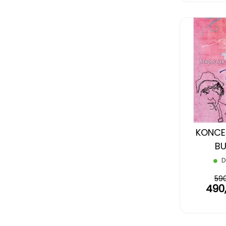
KONCER
B
D
59
490