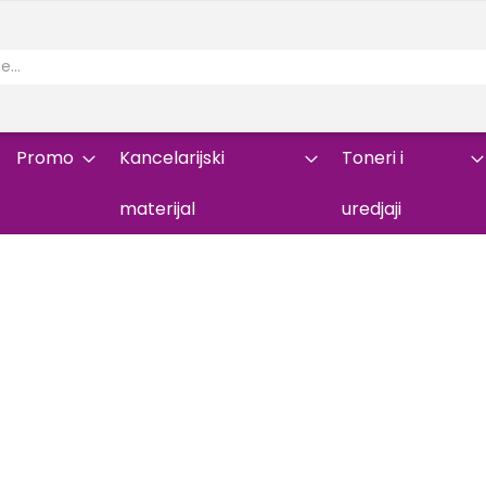
Promo
Kancelarijski
Toneri i
materijal
uredjaji