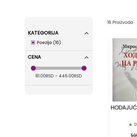
16
Proizvoda
KATEGORIJA
items
Poezija
16
CENA
81.00RSD - 446.00RSD
HODAJUĆ
D
59