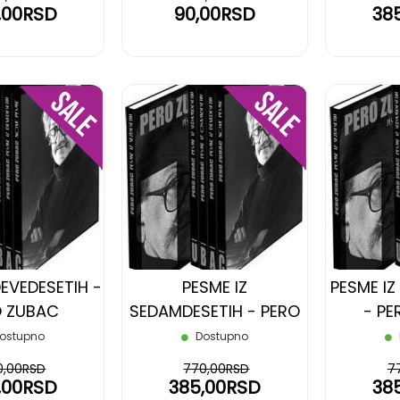
,00RSD
90,00RSD
38
DODAJ
DODAJ
NA
NA
LISTU
LISTU
ŽELJA
ŽELJA
DEVEDESETIH -
PESME IZ
PESME I
O ZUBAC
SEDAMDESETIH - PERO
- P
ZUBAC
ostupno
Dostupno
0,00RSD
770,00RSD
7
,00RSD
385,00RSD
38