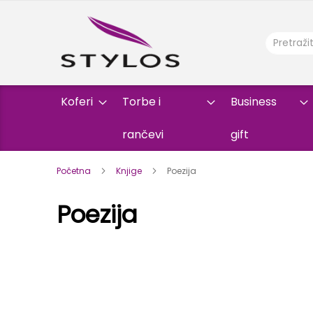
Koferi
Torbe i
Business
rančevi
gift
Početna
Knjige
Poezija
Poezija