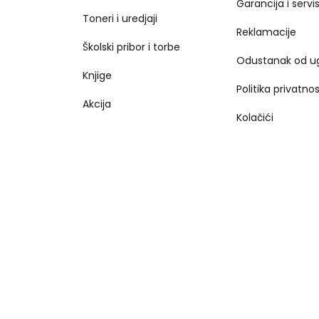
Garancija i servi
Toneri i uredjaji
Reklamacije
Školski pribor i torbe
Odustanak od u
Knjige
Politika privatnos
Akcija
Kolačići