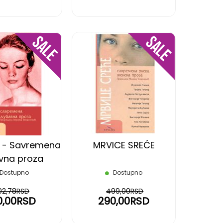
DODAJ
DODAJ
NA
NA
LISTU
LISTU
ŽELJA
ŽELJA
E - Savremena
MRVICE SREĆE
avna proza
Dostupno
Dostupno
02,78RSD
499,00RSD
0,00RSD
290,00RSD