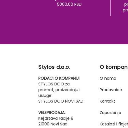
5000,00 RSD
pr
pr
Stylos d.o.o.
O kompani
PODACI O KOMPANIJI
O nama
STYLOS DOO za
promet, proizvodnju i
Prodavnice
usluge
STYLOS DOO NOVI SAD
Kontakt
VELEPRODAJA:
Zaposlenje
Kej žrtava racije 8
21000 Novi Sad
Katalozi i flajer