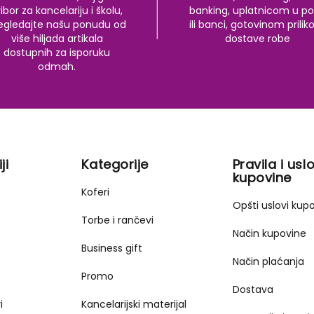
ibor za kancelariju i školu,
banking, uplatnicom u po
egledajte našu ponudu od
ili banci, gotovinom prili
više hiljada artikala
dostave robe
dostupnih za isporuku
odmah.
ji
Kategorije
Pravila i uslo
kupovine
Koferi
Opšti uslovi kup
Torbe i rančevi
Način kupovine
Business gift
Način plaćanja
Promo
Dostava
i
Kancelarijski materijal