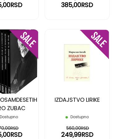
5,00RSD
385,00RSD
DODAJ
DODAJ
NA
NA
LISTU
LISTU
ŽELJA
ŽELJA
Z OSAMDESETIH
IZDAJSTVO LIRIKE
ERO ZUBAC
Dostupno
Dostupno
70,00RSD
560,00RSD
5,00RSD
249,99RSD