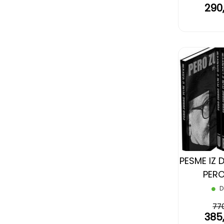
290
PESME IZ 
PER
D
77
385