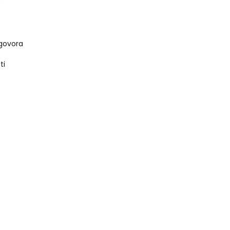
s
govora
ti