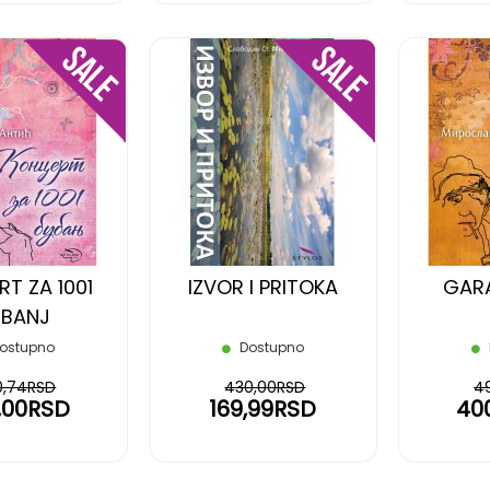
DODAJ
DODAJ
NA
NA
LISTU
LISTU
ŽELJA
ŽELJA
T ZA 1001
IZVOR I PRITOKA
GARA
UBANJ
ostupno
Dostupno
0,74RSD
430,00RSD
4
,00RSD
169,99RSD
40