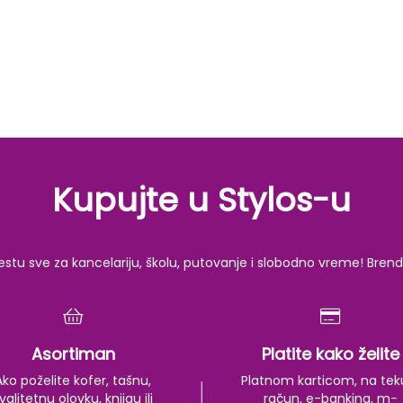
Kupujte u Stylos-u
u sve za kancelariju, školu, putovanje i slobodno vreme! Brendov
Asortiman
Platite kako želite
Ako poželite kofer, tašnu,
Platnom karticom, na tek
valitetnu olovku, knjigu ili
račun, e-banking, m-