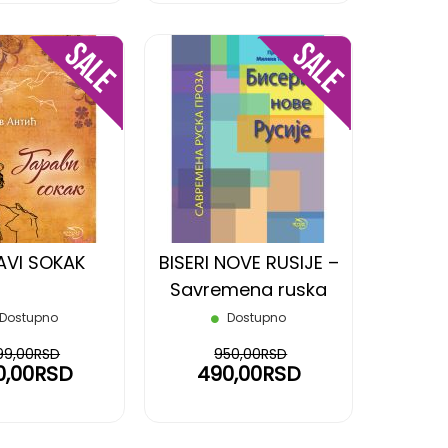
DODAJ
DODAJ
NA
NA
LISTU
LISTU
ŽELJA
ŽELJA
VI SOKAK
BISERI NOVE RUSIJE –
Savremena ruska
proza
Dostupno
Dostupno
99,00RSD
950,00RSD
0,00RSD
490,00RSD