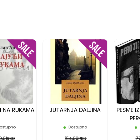
DODAJ
DODAJ
NA
NA
LISTU
LISTU
ŽELJA
ŽELJA
I NA RUKAMA
JUTARNJA DALJINA
PESME IZ
PER
ostupno
Dostupno
9,01RSD
154,00RSD
7