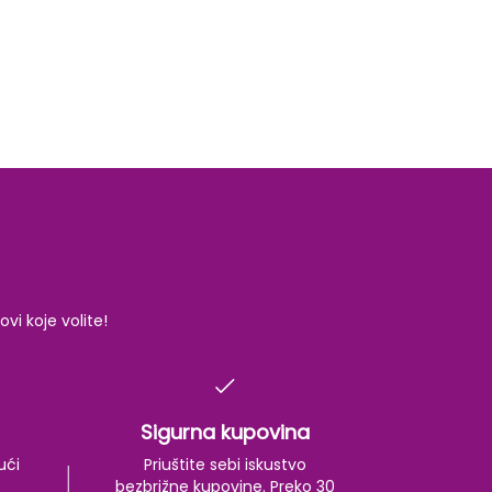
i koje volite!
Sigurna kupovina
ući
Priuštite sebi iskustvo
bezbrižne kupovine. Preko 30