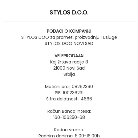
STYLOS D.O.O.
PODACI O KOMPANIJI
STYLOS DOO za promet, proizvodnju i usluge
STYLOS DOO NOVI SAD
VELEPRODAJA:
Kej žrtava racije 8
21000 Novi Sad
Srbija
Matični broj: 08262390
PIB: 100236231
Šifra delatnosti: 4666
Račun Banca Intesa:
160-106250-68
Radno vreme:
Radnim danima: 8.00-16.00h