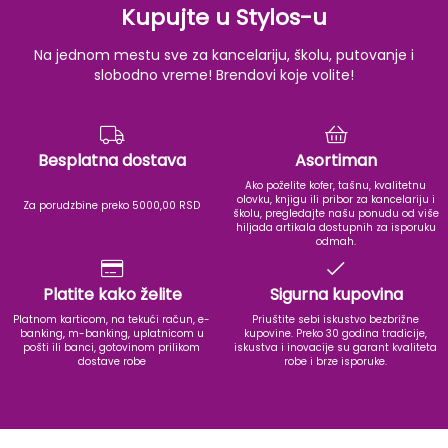
Kupujte u Stylos-u
Na jednom mestu sve za kancelariju, školu, putovanje i
slobodno vreme! Brendovi koje volite!
Besplatna dostava
Asortiman
Ako poželite kofer, tašnu, kvalitetnu
olovku, knjigu ili pribor za kancelariju i
Za porudzbine preko 5000,00 RSD
školu, pregledajte našu ponudu od više
hiljada artikala dostupnih za isporuku
odmah.
Platite kako želite
Sigurna kupovina
Platnom karticom, na tekući račun, e-
Priuštite sebi iskustvo bezbrižne
banking, m-banking, uplatnicom u
kupovine. Preko 30 godina tradicije,
pošti ili banci, gotovinom prilikom
iskustva i inovacije su garant kvaliteta
dostave robe
robe i brze isporuke.