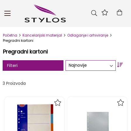
Skip
to
Kor
Content
Početna
Kancelarijski materijal
Odlaganje i arhiviranje
Pregradni kartoni
Pregradni kartoni
Set
Filteri
Asc
Dire
3
Proizvoda
DODAJ
DOD
NA
NA
LISTU
LIST