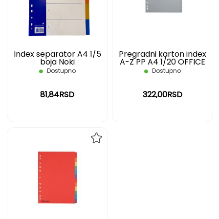
ŽELJA
ŽELJ
Index separator A4 1/5
Pregradni karton index
boja Noki
A-Z PP A4 1/20 OFFICE
DEPOT
Dostupno
Dostupno
81,84RSD
322,00RSD
DODAJ
NA
LISTU
ŽELJA