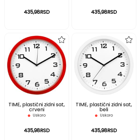
435,98RSD
435,98RSD
DODAJ
DOD
NA
NA
LISTU
LIST
ŽELJA
ŽELJ
TIME, plastični zidni sat,
TIME, plastični zidni sat,
crveni
beli
Uskoro
Uskoro
435,98RSD
435,98RSD