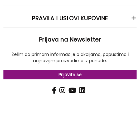
PRAVILA I USLOVI KUPOVINE
Prijava na Newsletter
Želim da primam informacije o akcijama, popustima i
najnovijim proizvodima iz ponude.
Prijavite se
PRIJAVI
Pošalji
SE
NA
NAŠ
NEWSLETTER