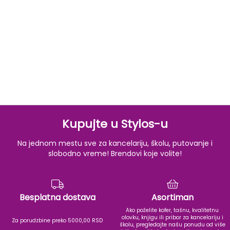
Kupujte u Stylos-u
Na jednom mestu sve za kancelariju, školu, putovanje i
slobodno vreme! Brendovi koje volite!
Besplatna dostava
Asortiman
Ako poželite kofer, tašnu, kvalitetnu
olovku, knjigu ili pribor za kancelariju i
Za porudzbine preko 5000,00 RSD
školu, pregledajte našu ponudu od više