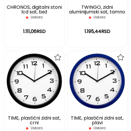
CHRONOS, digitalni stoni
TWINGO, zidni
lcd sat, bež
aluminijumski sat, tamno
metalni
Uskoro
Uskoro
1.111,06RSD
1.195,44RSD
DODAJ
DOD
NA
NA
LISTU
LIST
ŽELJA
ŽELJ
TIME, plastični zidni sat,
TIME, plastični zidni sat,
crni
plavi
Uskoro
Uskoro