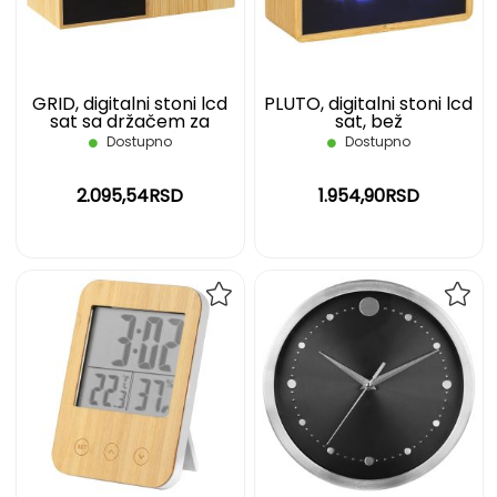
ŽELJA
ŽELJ
GRID, digitalni stoni lcd
PLUTO, digitalni stoni lcd
sat sa držačem za
sat, bež
olovke, bež
Dostupno
Dostupno
2.095,54RSD
1.954,90RSD
DODAJ
DOD
NA
NA
LISTU
LIST
ŽELJA
ŽELJ