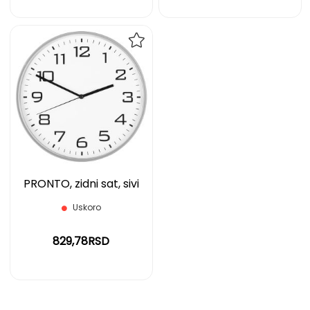
DODAJ
NA
LISTU
ŽELJA
PRONTO, zidni sat, sivi
Uskoro
829,78RSD