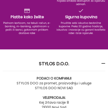
hiljada artikala dostupnih za isporuku
odmah.
Platite kako želite
Sigurna kupovina
Platnom karticom, na tekući račun, e-
Priuštite sebi iskustvo bezbrižne
banking, m-banking, uplatnicom u
kupovine. Preko 30 godina tradicije,
pošti ili banci, gotovinom prilikom
iskustva i inovacije su garant kvaliteta
dostave robe
robe i brze isporuke.
STYLOS D.O.O.
PODACI O KOMPANIJI
STYLOS DOO za promet, proizvodnju i usluge
STYLOS DOO NOVI SAD
VELEPRODAJA:
Kej žrtava racije 8
21000 Novi Sad