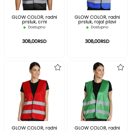
GLOW COLOR, radni
GLOW COLOR, radni
prsluk, crni
prsluk, rojal plavi
Dostupno
Dostupno
308,00RSD
308,00RSD
DODAJ
DOD
NA
NA
LISTU
LIST
ŽELJA
ŽELJ
GLOW COLOR, radni
GLOW COLOR, radni