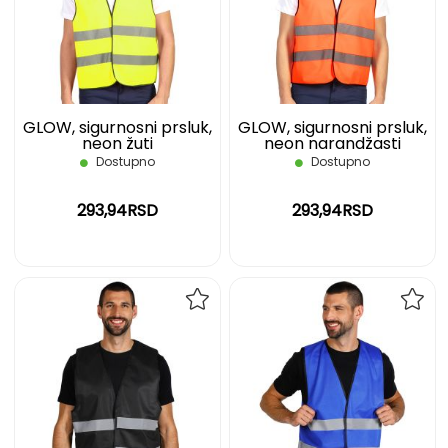
LISTU
LIST
ŽELJA
ŽELJ
GLOW, sigurnosni prsluk,
GLOW, sigurnosni prsluk,
neon žuti
neon narandžasti
Dostupno
Dostupno
293,94RSD
293,94RSD
DODAJ
DOD
NA
NA
LISTU
LIST
ŽELJA
ŽELJ