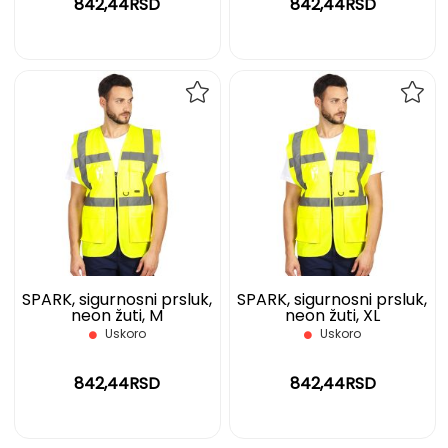
842,44RSD
842,44RSD
DODAJ
DOD
NA
NA
LISTU
LIST
ŽELJA
ŽELJ
SPARK, sigurnosni prsluk,
SPARK, sigurnosni prsluk,
neon žuti, M
neon žuti, XL
Uskoro
Uskoro
842,44RSD
842,44RSD