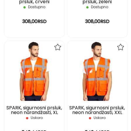
prsluk, crveni
prsluk, zeleni
Dostupno
Dostupno
308,00RSD
308,00RSD
DODAJ
DOD
NA
NA
LISTU
LIST
ŽELJA
ŽELJ
SPARK, sigurnosni prsluk,
SPARK, sigurnosni prsluk,
neon narandžasti, XL
neon narandžasti, XXL
Uskoro
Uskoro