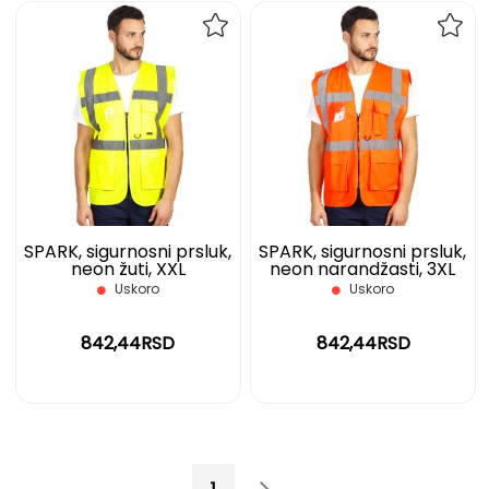
DODAJ
DOD
NA
NA
LISTU
LIST
ŽELJA
ŽELJ
SPARK, sigurnosni prsluk,
SPARK, sigurnosni prsluk,
neon žuti, XXL
neon narandžasti, 3XL
Uskoro
Uskoro
842,44RSD
842,44RSD
Page
You're currently reading page
Page
Page
Sledeće