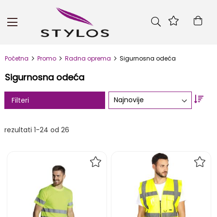
Skip
to
Kor
Content
Početna
Promo
Radna oprema
Sigurnosna odeća
Sigurnosna odeća
Set
Filteri
Asc
Dire
rezultati
1
-
24
od
26
DODAJ
DOD
NA
NA
LISTU
LIST