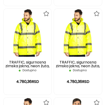
DODAJ
DOD
NA
NA
LISTU
LIST
ŽELJA
ŽELJ
TRAFFIC, sigurnosna
TRAFFIC, sigurnosna
zimska jakna, neon žuta,
zimska jakna, neon žuta,
M
XL
Dostupno
Dostupno
4.780,36RSD
4.780,36RSD