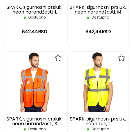
SPARK, sigurnosni prsluk,
SPARK, sigurnosni prsluk,
neon narandžasti, L
neon narandžasti, M
Dostupno
Dostupno
842,44RSD
842,44RSD
DODAJ
DOD
NA
NA
LISTU
LIST
ŽELJA
ŽELJ
SPARK, sigurnosni prsluk,
SPARK, sigurnosni prsluk,
neon narandžasti, S
neon žuti, L
Dostupno
Dostupno