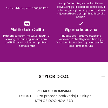
Ako poželite kofer, tašnu, kvalitetnu
olovku, knjigu ili pribor za kancelariju i
Za porudzbine preko 5000,00 RSD
školu, pregledajte našu ponudu od više
hiljada artikala dostupnih za isporuku
odmah.
Platite kako želite
Sigurna kupovina
Platnom karticom, na tekući račun, e-
Priuštite sebi iskustvo bezbrižne
banking, m-banking, uplatnicom u
kupovine. Preko 30 godina tradicije,
pošti ili banci, gotovinom prilikom
iskustva i inovacije su garant kvaliteta
dostave robe
robe i brze isporuke.
STYLOS D.O.O.
PODACI O KOMPANIJI
STYLOS DOO za promet, proizvodnju i usluge
STYLOS DOO NOVI SAD