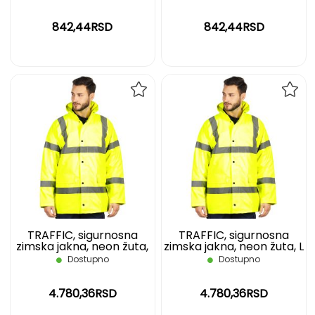
842,44RSD
842,44RSD
DODAJ
DOD
NA
NA
LISTU
LIST
ŽELJA
ŽELJ
TRAFFIC, sigurnosna
TRAFFIC, sigurnosna
zimska jakna, neon žuta,
zimska jakna, neon žuta, L
XXL
Dostupno
Dostupno
4.780,36RSD
4.780,36RSD