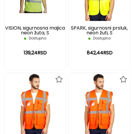
ŽELJA
ŽELJ
VISION, sigurnosna majica
SPARK, sigurnosni prsluk,
neon žuta, S
neon žuti, S
Dostupno
Dostupno
139,24RSD
842,44RSD
DODAJ
DOD
NA
NA
LISTU
LIST
ŽELJA
ŽELJ