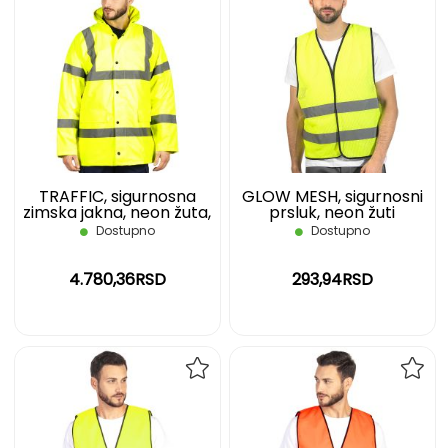
DODAJ
DOD
NA
NA
LISTU
LIST
ŽELJA
ŽELJ
TRAFFIC, sigurnosna
GLOW MESH, sigurnosni
zimska jakna, neon žuta,
prsluk, neon žuti
3XL
Dostupno
Dostupno
4.780,36RSD
293,94RSD
DODAJ
DOD
NA
NA