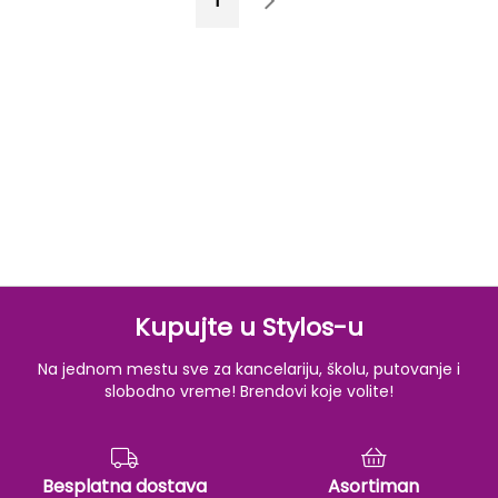
1
2
Kupujte u Stylos-u
Na jednom mestu sve za kancelariju, školu, putovanje i
slobodno vreme! Brendovi koje volite!
Besplatna dostava
Asortiman