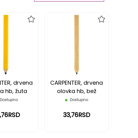
Ascending
Direction
DODAJ
DODAJ
NA
NA
LISTU
LISTU
ŽELJA
ŽELJA
TER, drvena
CARPENTER, drvena
a hb, žuta
olovka hb, bež
Dostupno
Dostupno
,76RSD
33,76RSD