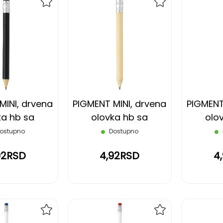
DODAJ
DODAJ
NA
NA
LISTU
LISTU
ŽELJA
ŽELJA
MINI, drvena
PIGMENT MINI, drvena
PIGMENT
ka hb sa
olovka hb sa
olo
om, crna
gumicom, bež
gumi
ostupno
Dostupno
92RSD
4,92RSD
4