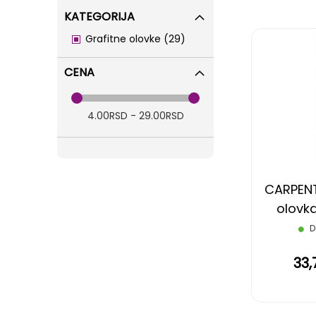
KATEGORIJA
items
Grafitne olovke
29
CENA
4.00RSD - 29.00RSD
CARPENT
olovka
D
33