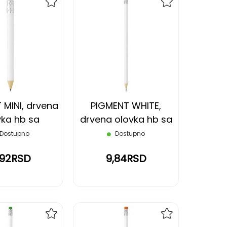
DODAJ
DODAJ
NA
NA
LISTU
LISTU
ŽELJA
ŽELJA
 MINI, drvena
PIGMENT WHITE,
vka hb sa
drvena olovka hb sa
com, bela
gumicom, crna
Dostupno
Dostupno
,92RSD
9,84RSD