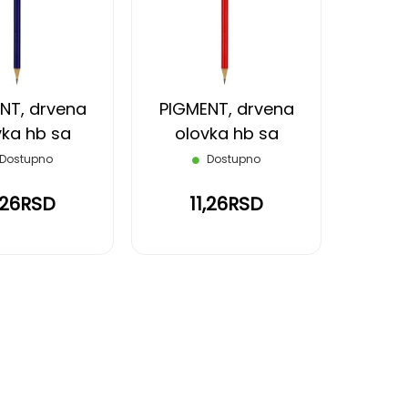
LISTU
LISTU
ŽELJA
ŽELJA
NT, drvena
PIGMENT, drvena
vka hb sa
olovka hb sa
om, plava
gumicom, crvena
Dostupno
Dostupno
1,26RSD
11,26RSD
reading page
eće