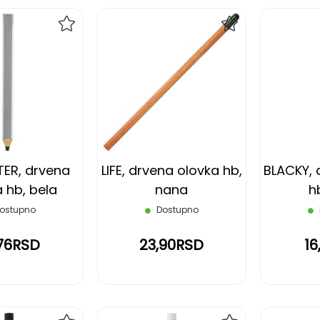
DODAJ
DODAJ
NA
NA
LISTU
LISTU
ŽELJA
ŽELJA
ER, drvena
LIFE, drvena olovka hb,
BLACKY, 
 hb, bela
nana
h
ostupno
Dostupno
,76RSD
23,90RSD
16