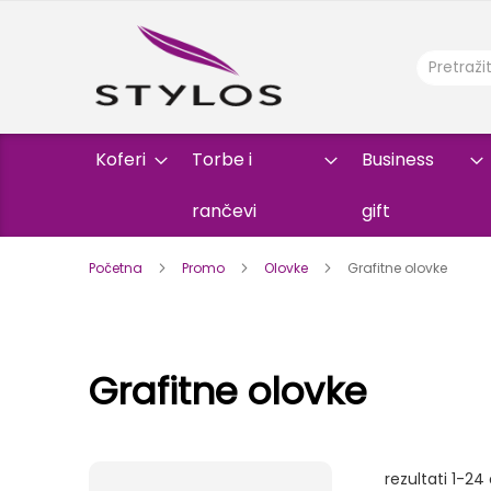
Koferi
Torbe i
Business
rančevi
gift
Početna
Promo
Olovke
Grafitne olovke
Grafitne olovke
rezultati
1
-
24