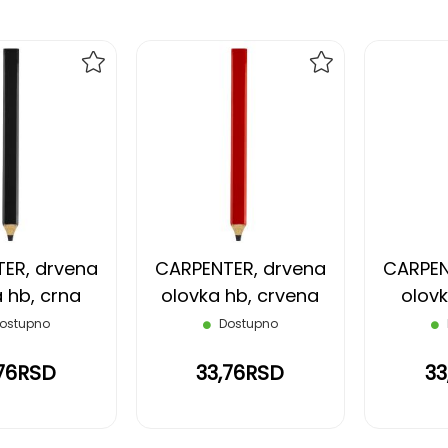
DODAJ
DODAJ
NA
NA
LISTU
LISTU
ŽELJA
ŽELJA
ER, drvena
CARPENTER, drvena
CARPEN
 hb, crna
olovka hb, crvena
olovk
ostupno
Dostupno
,76RSD
33,76RSD
33