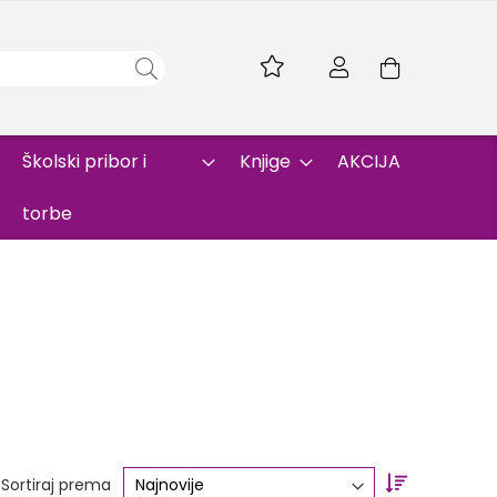
Skip
to
Korpa
Content
Školski pribor i
Knjige
AKCIJA
torbe
Set
Sortiraj prema