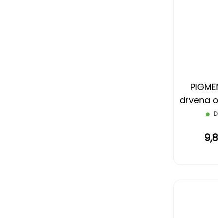
PIGME
drvena o
gumic
D
9,