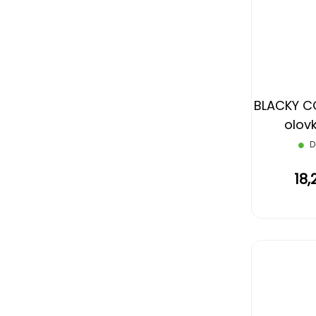
BLACKY C
olov
gumic
D
18