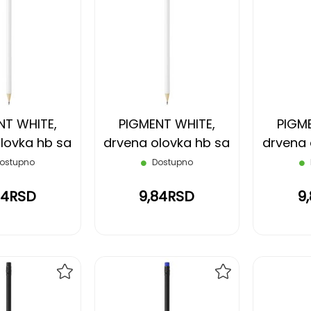
DODAJ
DODAJ
NA
NA
LISTU
LISTU
ŽELJA
ŽELJA
NT WHITE,
PIGMENT WHITE,
PIGM
lovka hb sa
drvena olovka hb sa
drvena 
om, plava
gumicom, crvena
gumic
ostupno
Dostupno
84RSD
9,84RSD
9
DODAJ
DODAJ