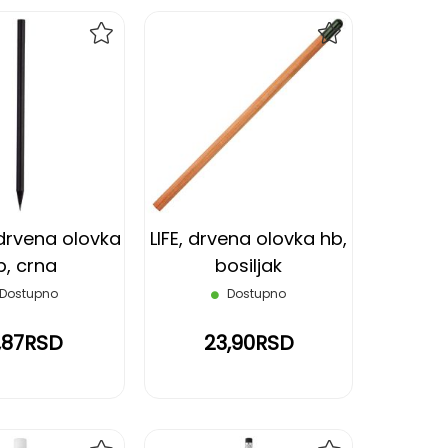
DODAJ
DODAJ
NA
NA
LISTU
LISTU
ŽELJA
ŽELJA
drvena olovka
LIFE, drvena olovka hb,
b, crna
bosiljak
Dostupno
Dostupno
,87RSD
23,90RSD