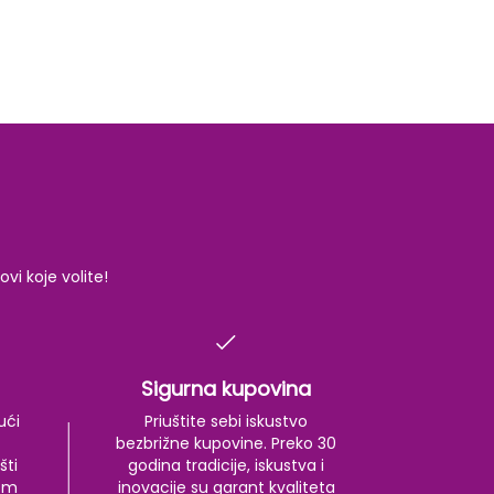
i koje volite!
Sigurna kupovina
ući
Priuštite sebi iskustvo
bezbrižne kupovine. Preko 30
šti
godina tradicije, iskustva i
kom
inovacije su garant kvaliteta