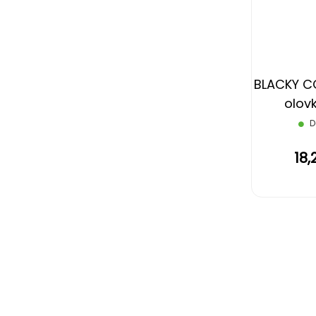
BLACKY C
olov
gu
D
nara
18