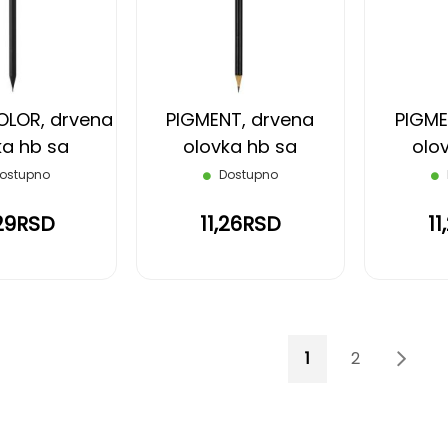
LISTU
LISTU
ŽELJA
ŽELJA
OLOR, drvena
PIGMENT, drvena
PIGME
ka hb sa
olovka hb sa
olo
micom,
gumicom, crna
gumic
ostupno
Dostupno
ndžasta
,29RSD
11,26RSD
1
Page
You're currently 
Page
Page
Sled
1
2