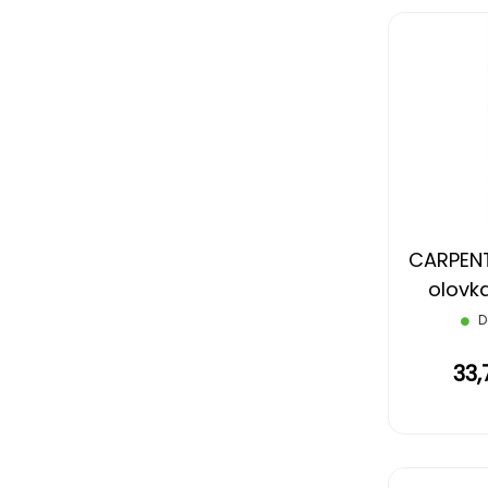
CARPENT
olovka
D
33