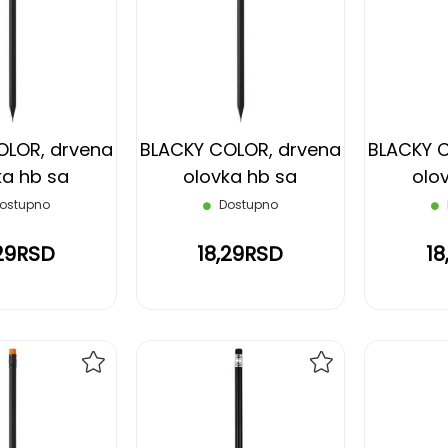
NA
NA
LISTU
LISTU
ŽELJA
ŽELJA
OLOR, drvena
BLACKY COLOR, drvena
BLACKY 
ka hb sa
olovka hb sa
olo
om, crna
gumicom, rojal plava
gumic
ostupno
Dostupno
,29RSD
18,29RSD
18
DODAJ
DODAJ
NA
NA