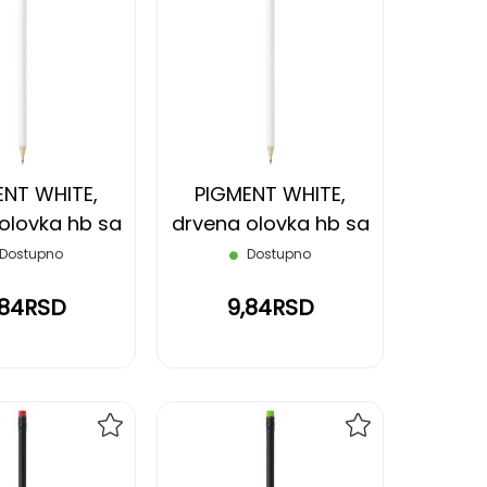
DODAJ
DODAJ
NA
NA
LISTU
LISTU
ŽELJA
ŽELJA
ENT WHITE,
PIGMENT WHITE,
olovka hb sa
drvena olovka hb sa
om, svetlo
gumicom,
Dostupno
Dostupno
zelena
narandžasta
,84RSD
9,84RSD
DODAJ
DODAJ