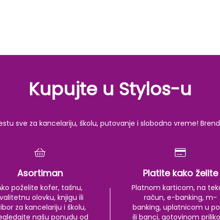
Kupujte u Stylos-u
u sve za kancelariju, školu, putovanje i slobodno vreme! Brendov
Asortiman
Platite kako želite
Ako poželite kofer, tašnu,
Platnom karticom, na tek
valitetnu olovku, knjigu ili
račun, e-banking, m-
ibor za kancelariju i školu,
banking, uplatnicom u po
egledajte našu ponudu od
ili banci, gotovinom prili