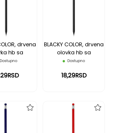
NA
NA
LISTU
LISTU
ŽELJA
ŽELJA
COLOR, drvena
BLACKY COLOR, drvena
vka hb sa
olovka hb sa
om, crvena
gumicom, svetlo
Dostupno
Dostupno
zelena
,29RSD
18,29RSD
DODAJ
DODAJ
NA
NA