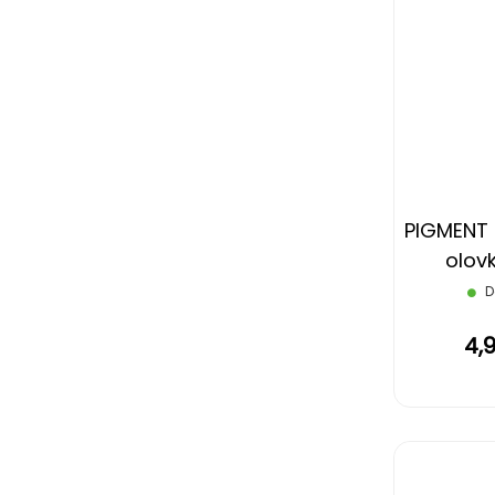
PIGMENT 
olov
gumic
D
4,