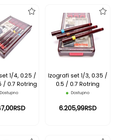
DODAJ
DODAJ
NA
NA
LISTU
LISTU
ŽELJA
ŽELJA
set 1/4, 0.25 /
Izografi set 1/3, 0.35 /
5 / 0.7 Rotring
0.5 / 0.7 Rotring
Dostupno
Dostupno
647,00RSD
6.205,99RSD