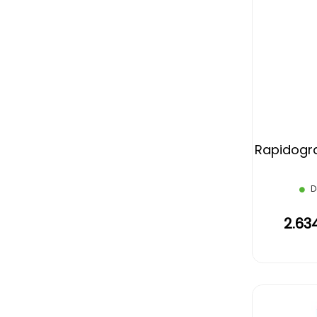
Rapidogra
D
2.63