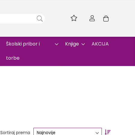
Skip
to
Korpa
Content
Školski pribor i
Knjige
AKCIJA
torbe
Set
Sortiraj prema