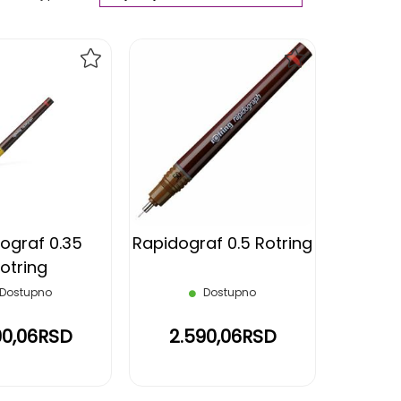
Ascending
Direction
DODAJ
DODAJ
NA
NA
LISTU
LISTU
ŽELJA
ŽELJA
ograf 0.35
Rapidograf 0.5 Rotring
otring
Dostupno
Dostupno
90,06RSD
2.590,06RSD