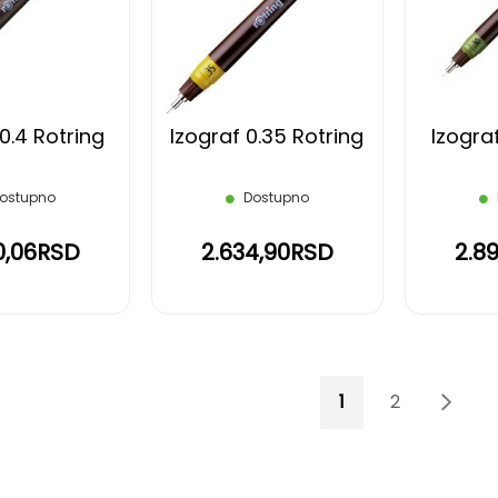
LISTU
LISTU
ŽELJA
ŽELJA
0.4 Rotring
Izograf 0.35 Rotring
Izograf
ostupno
Dostupno
0,06RSD
2.634,90RSD
2.8
Page
You're currently 
Page
Page
Sled
1
2