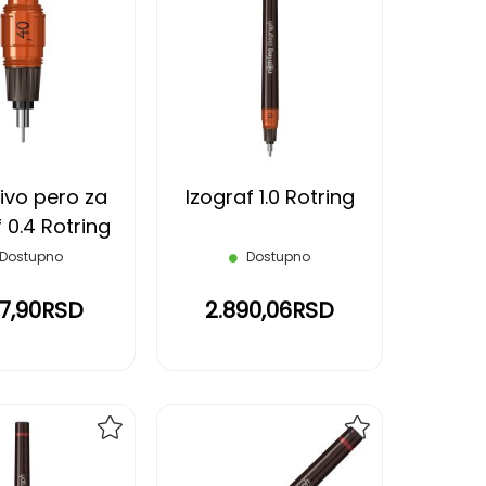
DODAJ
DODAJ
NA
NA
LISTU
LISTU
ŽELJA
ŽELJA
ivo pero za
Izograf 1.0 Rotring
 0.4 Rotring
Dostupno
Dostupno
37,90RSD
2.890,06RSD
DODAJ
DODAJ