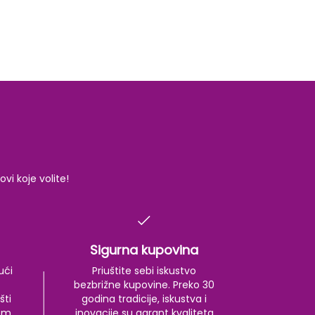
i koje volite!
Sigurna kupovina
ući
Priuštite sebi iskustvo
bezbrižne kupovine. Preko 30
šti
godina tradicije, iskustva i
kom
inovacije su garant kvaliteta