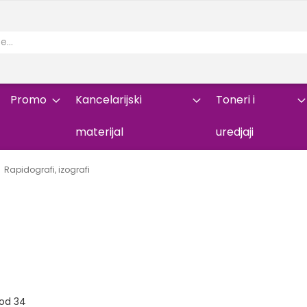
Promo
Kancelarijski
Toneri i
materijal
uredjaji
Rapidografi, izografi
od
34