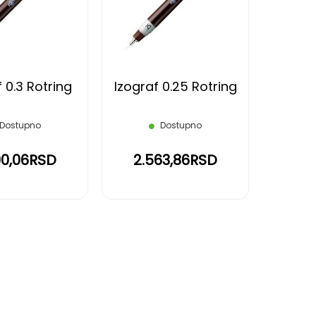
LISTU
LISTU
ŽELJA
ŽELJA
 0.3 Rotring
Izograf 0.25 Rotring
Dostupno
Dostupno
90,06RSD
2.563,86RSD
reading page
eće