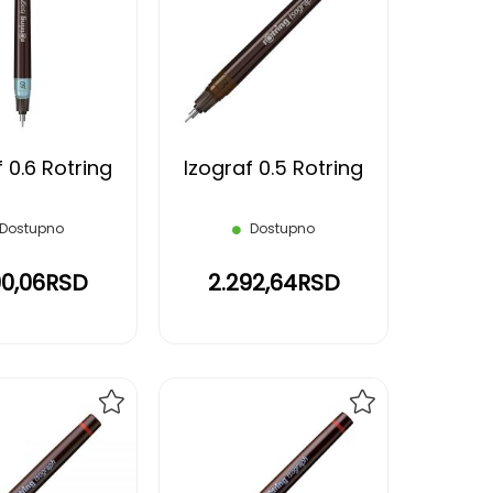
NA
NA
LISTU
LISTU
ŽELJA
ŽELJA
 0.6 Rotring
Izograf 0.5 Rotring
Dostupno
Dostupno
90,06RSD
2.292,64RSD
DODAJ
DODAJ
NA
NA