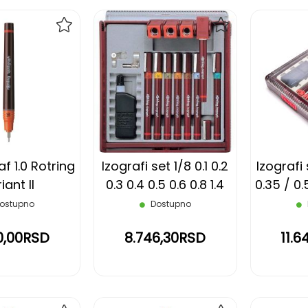
DODAJ
DODAJ
NA
NA
LISTU
LISTU
ŽELJA
ŽELJA
f 1.0 Rotring
Izografi set 1/8 0.1 0.2
Izografi 
iant II
0.3 0.4 0.5 0.6 0.8 1.4
0.35 / 0.
Rotring
ostupno
Dostupno
0,00RSD
8.746,30RSD
11.