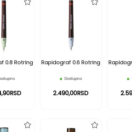
DODAJ
DODAJ
NA
NA
LISTU
LISTU
ŽELJA
ŽELJA
f 0.8 Rotring
Rapidograf 0.6 Rotring
Rapidogr
ostupno
Dostupno
4,90RSD
2.490,00RSD
2.5