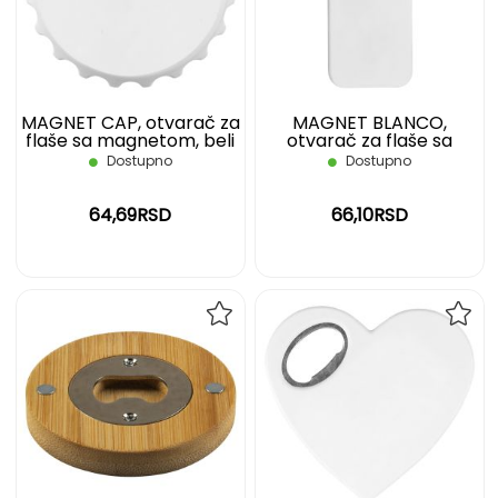
ŽELJA
ŽELJ
MAGNET CAP, otvarač za
MAGNET BLANCO,
flaše sa magnetom, beli
otvarač za flaše sa
magnetom, beli
Dostupno
Dostupno
64,69RSD
66,10RSD
DODAJ
DOD
NA
NA
LISTU
LIST
ŽELJA
ŽELJ