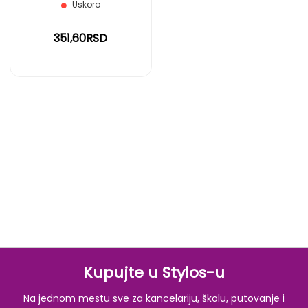
Uskoro
351,60RSD
Kupujte u Stylos-u
Na jednom mestu sve za kancelariju, školu, putovanje i