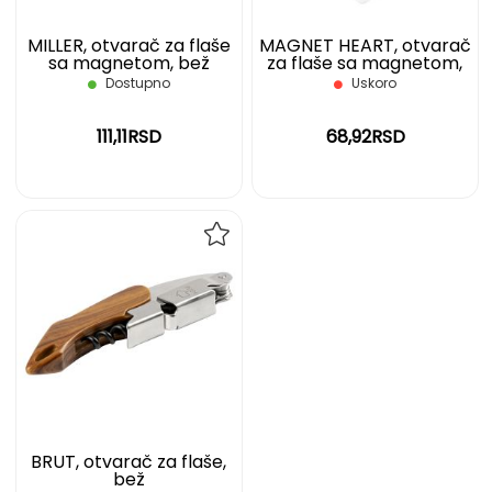
MILLER, otvarač za flaše
MAGNET HEART, otvarač
sa magnetom, bež
za flaše sa magnetom,
beli
Dostupno
Uskoro
111,11RSD
68,92RSD
DODAJ
NA
LISTU
ŽELJA
BRUT, otvarač za flaše,
bež