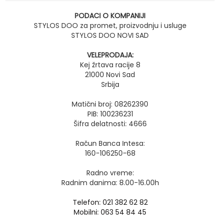
PODACI O KOMPANIJI
STYLOS DOO za promet, proizvodnju i usluge
STYLOS DOO NOVI SAD
VELEPRODAJA:
Kej žrtava racije 8
21000 Novi Sad
Srbija
Matični broj: 08262390
PIB: 100236231
Šifra delatnosti: 4666
Račun Banca Intesa:
160-106250-68
Radno vreme:
Radnim danima: 8.00-16.00h
Telefon: 021 382 62 82
Mobilni: 063 54 84 45