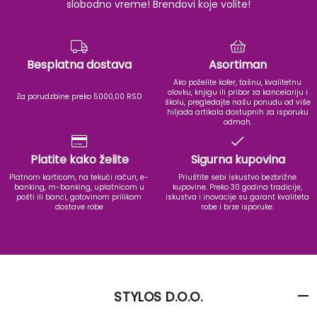
slobodno vreme! Brendovi koje volite!
Besplatna dostava
Asortiman
Ako poželite kofer, tašnu, kvalitetnu
olovku, knjigu ili pribor za kancelariju i
Za porudzbine preko 5000,00 RSD
školu, pregledajte našu ponudu od više
hiljada artikala dostupnih za isporuku
odmah.
Platite kako želite
Sigurna kupovina
Platnom karticom, na tekući račun, e-
Priuštite sebi iskustvo bezbrižne
banking, m-banking, uplatnicom u
kupovine. Preko 30 godina tradicije,
pošti ili banci, gotovinom prilikom
iskustva i inovacije su garant kvaliteta
dostave robe
robe i brze isporuke.
STYLOS D.O.O.