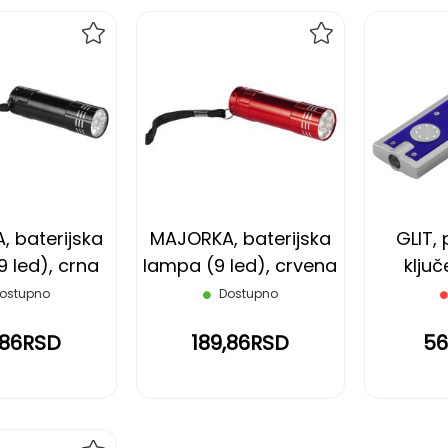
DODAJ
DODAJ
NA
NA
LISTU
LISTU
ŽELJA
ŽELJA
 baterijska
MAJORKA, baterijska
GLIT, 
 led), crna
lampa (9 led), crvena
ključ
lamp
ostupno
Dostupno
,86RSD
189,86RSD
56