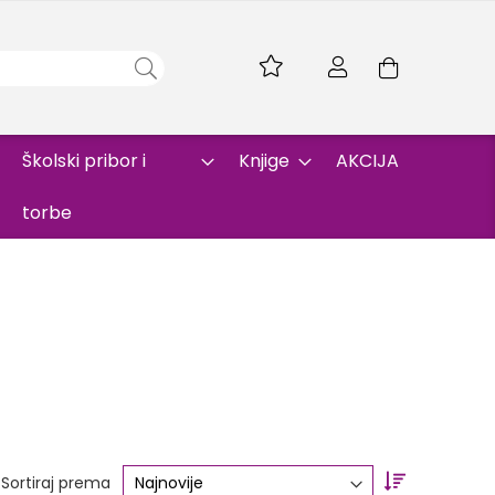
Skip
to
Korpa
Content
Školski pribor i
Knjige
AKCIJA
torbe
Set
Sortiraj prema