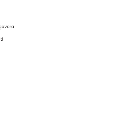
s
govora
ti