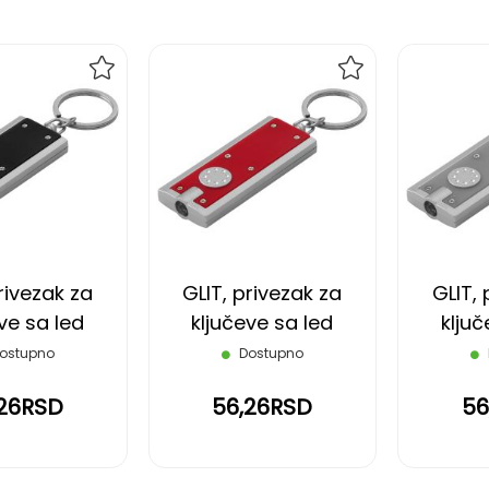
DODAJ
DODAJ
NA
NA
LISTU
LISTU
ŽELJA
ŽELJA
rivezak za
GLIT, privezak za
GLIT, 
ve sa led
ključeve sa led
ključ
om, crni
lampom, crveni
lampo
ostupno
Dostupno
,26RSD
56,26RSD
56