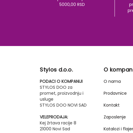
5000,00 RSD
pr
pr
Stylos d.o.o.
O kompani
PODACI O KOMPANIJI
O nama
STYLOS DOO za
promet, proizvodnju i
Prodavnice
usluge
STYLOS DOO NOVI SAD
Kontakt
VELEPRODAJA:
Zaposlenje
Kej žrtava racije 8
21000 Novi Sad
Katalozi i flajer