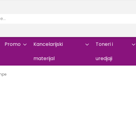
Promo
Kancelarijski
Toneri i
materijal
uredjaji
mpe