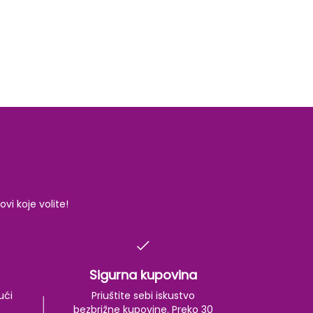
i koje volite!
Sigurna kupovina
ući
Priuštite sebi iskustvo
bezbrižne kupovine. Preko 30