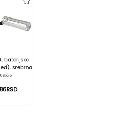
DODAJ
NA
LISTU
ŽELJA
 baterijska
led), srebrna
Uskoro
,86RSD