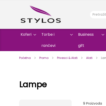
Koferi
Torbe i
Business
rančevi
gift
Početna
Promo
Privesci & Alati
Alati
La
Lampe
9
Proizvoda