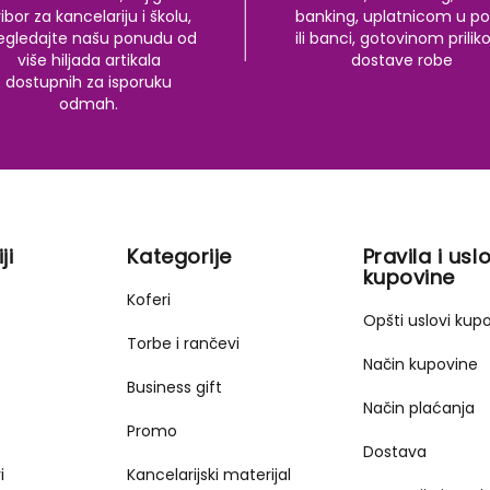
ibor za kancelariju i školu,
banking, uplatnicom u po
egledajte našu ponudu od
ili banci, gotovinom prili
više hiljada artikala
dostave robe
dostupnih za isporuku
odmah.
ji
Kategorije
Pravila i uslo
kupovine
Koferi
Opšti uslovi kup
Torbe i rančevi
Način kupovine
Business gift
Način plaćanja
Promo
Dostava
i
Kancelarijski materijal