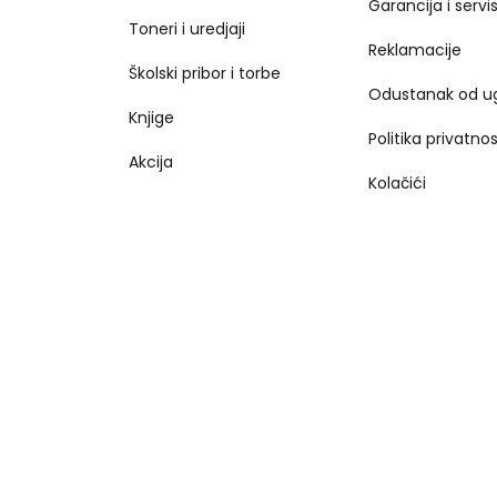
Garancija i servi
Toneri i uredjaji
Reklamacije
Školski pribor i torbe
Odustanak od u
Knjige
Politika privatnos
Akcija
Kolačići