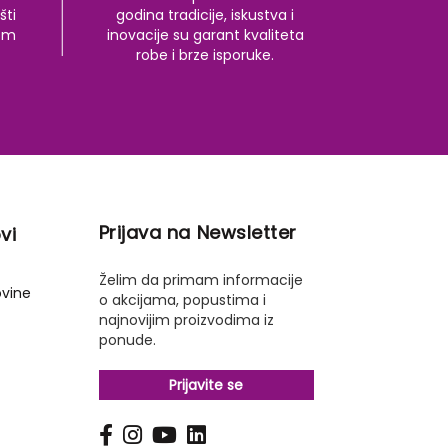
šti
godina tradicije, iskustva i
kom
inovacije su garant kvaliteta
robe i brze isporuke.
Prijava na Newsletter
vi
Želim da primam informacije
ovine
o akcijama, popustima i
najnovijim proizvodima iz
ponude.
Prijavite se