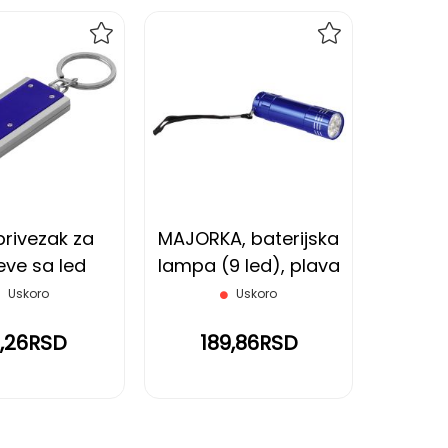
DODAJ
DODAJ
NA
NA
LISTU
LISTU
ŽELJA
ŽELJA
privezak za
MAJORKA, baterijska
eve sa led
lampa (9 led), plava
om, plavi
Uskoro
Uskoro
,26RSD
189,86RSD