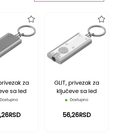
Ascending
Direction
DODAJ
DODAJ
NA
NA
LISTU
LISTU
ŽELJA
ŽELJA
privezak za
GLIT, privezak za
eve sa led
ključeve sa led
m, srebrni
lampom, beli
Dostupno
Dostupno
,26RSD
56,26RSD