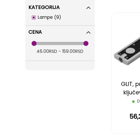
KATEGORIJA
items
Lampe
9
CENA
46.00RSD - 159.00RSD
GLIT, p
ključe
lamp
D
56