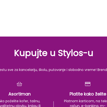
Kupujte u Stylos-u
u sve za kancelariju, školu, putovanje i slobodno vreme! Brendov
Asortiman
Platite kako želite
Ako poželite kofer, tašnu,
Platnom karticom, na tek
valitetnu olovku, knjigu ili
račun, e-banking, m-