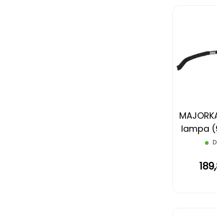
MAJORKA,
lampa (9
D
189