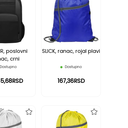
DODAJ
DODAJ
NA
NA
LISTU
LISTU
ŽELJA
ŽELJA
R, poslovni
SLICK, ranac, rojal plavi
ac, crni
Dostupno
Dostupno
45,68RSD
167,36RSD
DODAJ
DODAJ