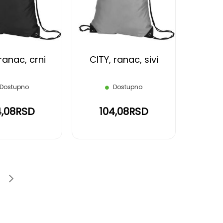
LISTU
LISTU
ŽELJA
ŽELJA
ranac, crni
CITY, ranac, sivi
Dostupno
Dostupno
4,08RSD
104,08RSD
age
e
Page
Sledeće