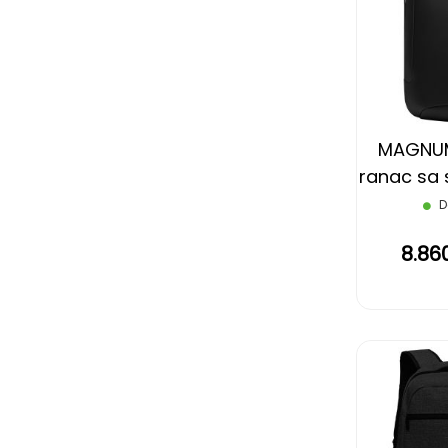
MAGNUM
ranac sa
funkci
D
8.86