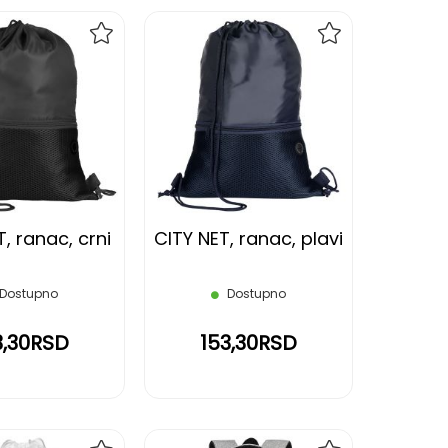
DODAJ
DODAJ
NA
NA
LISTU
LISTU
ŽELJA
ŽELJA
, ranac, crni
CITY NET, ranac, plavi
Dostupno
Dostupno
3,30RSD
153,30RSD