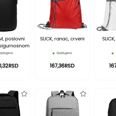
NA
NA
LISTU
LISTU
ŽELJA
ŽELJA
, poslovni
SLICK, ranac, crveni
SLICK,
 sigurnosnom
jom, crni
ostupno
Dostupno
0,32RSD
167,36RSD
16
DODAJ
DODAJ
NA
NA