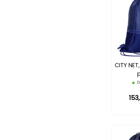
CITY NET,
p
D
153