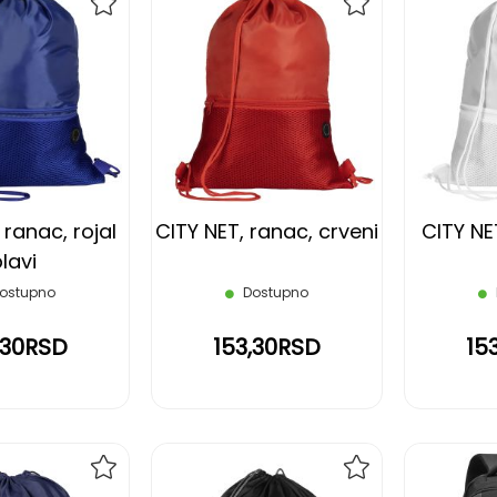
DODAJ
DODAJ
NA
NA
LISTU
LISTU
ŽELJA
ŽELJA
 ranac, rojal
CITY NET, ranac, crveni
CITY NET
lavi
ostupno
Dostupno
,30RSD
153,30RSD
15