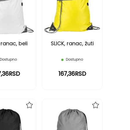
NA
NA
LISTU
LISTU
ŽELJA
ŽELJA
 ranac, beli
SLICK, ranac, žuti
Dostupno
Dostupno
7,36RSD
167,36RSD
DODAJ
DODAJ
NA
NA