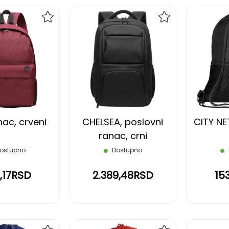
DODAJ
DODAJ
NA
NA
LISTU
LISTU
ŽELJA
ŽELJA
nac, crveni
CHELSEA, poslovni
CITY NET
ranac, crni
ostupno
Dostupno
,17RSD
2.389,48RSD
15