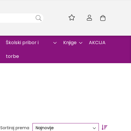
Skip
to
Korpa
Content
Školski pribor i
Knjige
AKCIJA
torbe
Set
Sortiraj prema