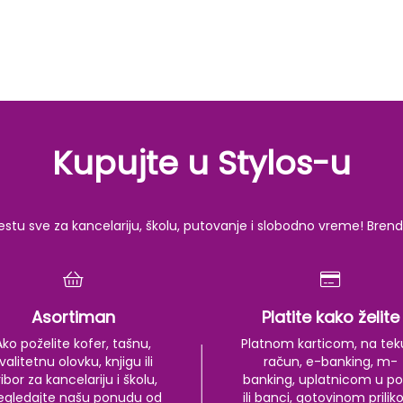
Kupujte u Stylos-u
u sve za kancelariju, školu, putovanje i slobodno vreme! Brendov
Asortiman
Platite kako želite
Ako poželite kofer, tašnu,
Platnom karticom, na tek
valitetnu olovku, knjigu ili
račun, e-banking, m-
ibor za kancelariju i školu,
banking, uplatnicom u po
egledajte našu ponudu od
ili banci, gotovinom prili