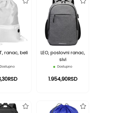
DODAJ
DODAJ
NA
NA
LISTU
LISTU
ŽELJA
ŽELJA
, ranac, beli
LEO, poslovni ranac,
sivi
Dostupno
Dostupno
3,30RSD
1.954,90RSD