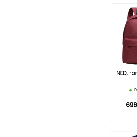
NED, ra
D
696