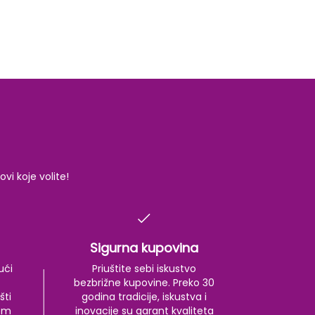
i koje volite!
Sigurna kupovina
ući
Priuštite sebi iskustvo
bezbrižne kupovine. Preko 30
šti
godina tradicije, iskustva i
kom
inovacije su garant kvaliteta