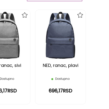
Ascending
Direction
DODAJ
DODAJ
NA
NA
LISTU
LISTU
ŽELJA
ŽELJA
ranac, sivi
NED, ranac, plavi
Dostupno
Dostupno
6,17RSD
696,17RSD