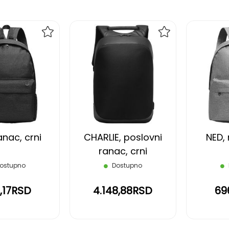
DODAJ
DODAJ
NA
NA
LISTU
LISTU
ŽELJA
ŽELJA
anac, crni
CHARLIE, poslovni
NED, 
ranac, crni
ostupno
Dostupno
,17RSD
4.148,88RSD
69