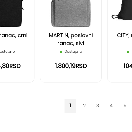
LISTU
LISTU
ŽELJA
ŽELJA
ranac, crni
MARTIN, poslovni
CITY, 
ranac, sivi
ostupno
Dostupno
4,80RSD
1.800,19RSD
10
Page
You're currently reading p
Page
Page
Page
Pag
1
2
3
4
5