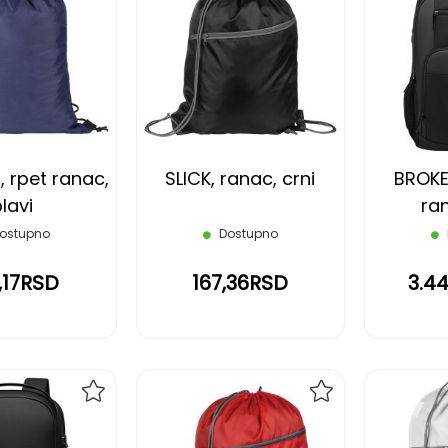
DODAJ
DODAJ
NA
NA
LISTU
LISTU
ŽELJA
ŽELJA
, rpet ranac,
SLICK, ranac, crni
BROKE
lavi
ran
ostupno
Dostupno
,17RSD
167,36RSD
3.4
DODAJ
DODAJ