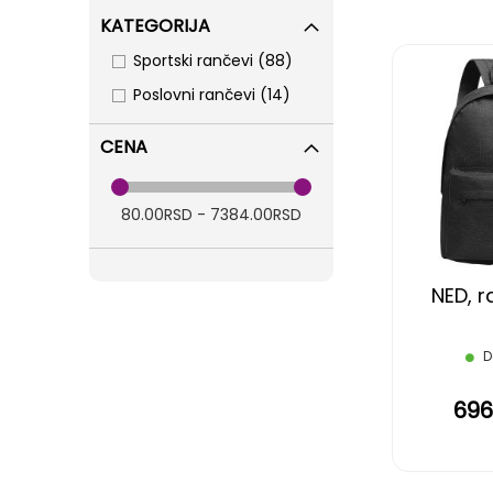
KATEGORIJA
items
Sportski rančevi
88
items
Poslovni rančevi
14
CENA
80.00RSD - 7384.00RSD
NED, r
D
696