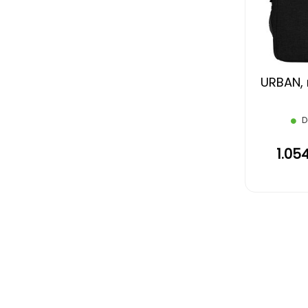
URBAN, 
D
1.05