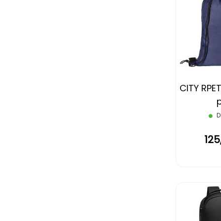
CITY RPET
p
D
125