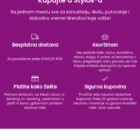
Kupujte u Stylos-u
Na jednom mestu sve za kancelariju, školu, putovanje i
slobodno vreme! Brendovi koje volite!
Besplatna dostava
Asortiman
Ako poželite kofer, tašnu, kvalitetnu
olovku, knjigu ili pribor za kancelariju i
Za porudzbine preko 5000,00 RSD
školu, pregledajte našu ponudu od više
hiljada artikala dostupnih za isporuku
odmah.
Platite kako želite
Sigurna kupovina
Platnom karticom, na tekući račun, e-
Priuštite sebi iskustvo bezbrižne
banking, m-banking, uplatnicom u
kupovine. Preko 30 godina tradicije,
pošti ili banci, gotovinom prilikom
iskustva i inovacije su garant kvaliteta
dostave robe
robe i brze isporuke.