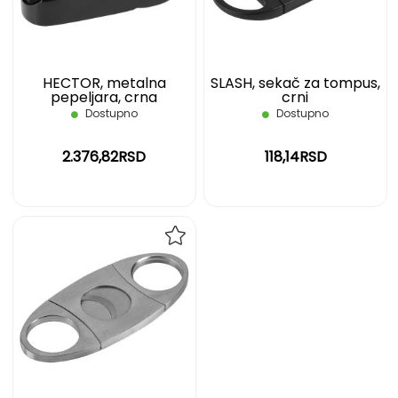
ŽELJA
ŽELJ
HECTOR, metalna
SLASH, sekač za tompus,
pepeljara, crna
crni
Dostupno
Dostupno
2.376,82RSD
118,14RSD
DODAJ
NA
LISTU
ŽELJA