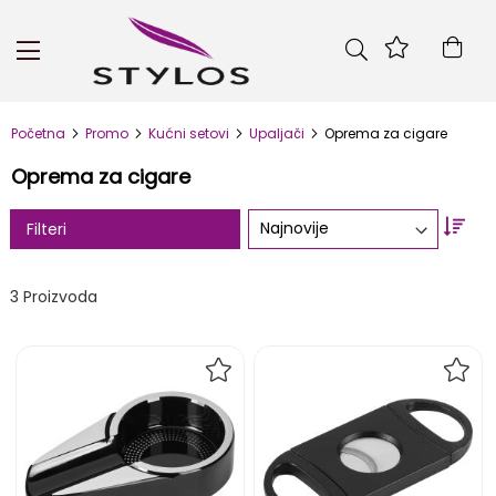
Skip
to
Kor
Content
Početna
Promo
Kućni setovi
Upaljači
Oprema za cigare
Oprema za cigare
Set
Filteri
Asc
Dire
3
Proizvoda
DODAJ
DOD
NA
NA
LISTU
LIST