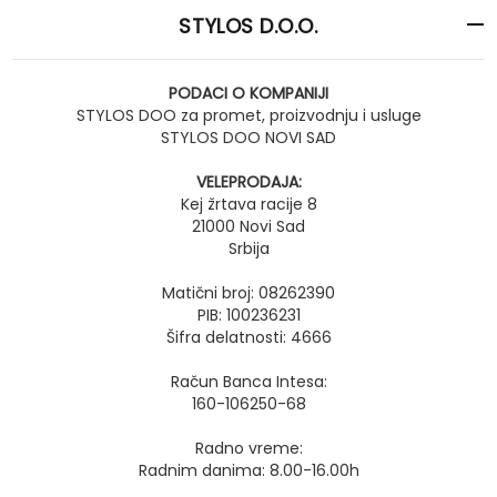
STYLOS D.O.O.
PODACI O KOMPANIJI
STYLOS DOO za promet, proizvodnju i usluge
STYLOS DOO NOVI SAD
VELEPRODAJA:
Kej žrtava racije 8
21000 Novi Sad
Srbija
Matični broj: 08262390
PIB: 100236231
Šifra delatnosti: 4666
Račun Banca Intesa:
160-106250-68
Radno vreme:
Radnim danima: 8.00-16.00h