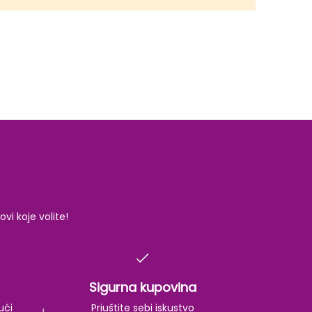
i koje volite!
Sigurna kupovina
ući
Priuštite sebi iskustvo