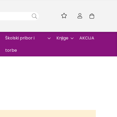
Skip
to
Korpa
Content
Školski pribor i
Knjige
AKCIJA
torbe