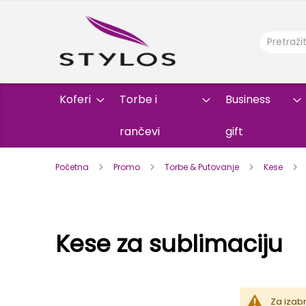
Koferi
Torbe i
Business
rančevi
gift
Početna
Promo
Torbe & Putovanje
Kese
Kese za sublimaciju
Za izab