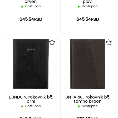
crveni
plavi
Dostupno
Dostupno
645,54RSD
645,54RSD
DODAJ
DOD
NA
NA
LISTU
LIST
ŽELJA
ŽELJ
LONDON, rokovnik b5,
ONTARIO, rokovnik b5,
crni
tamno braon
Dostupno
Dostupno