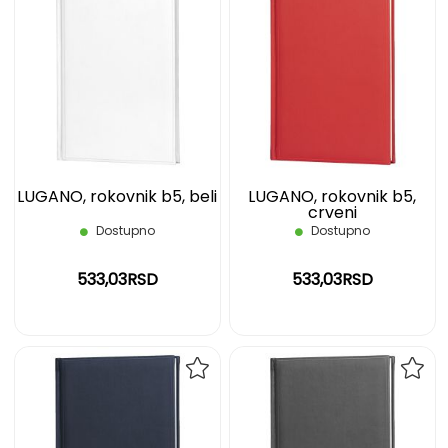
DODAJ
DOD
NA
NA
LISTU
LIST
ŽELJA
ŽELJ
LUGANO, rokovnik b5, beli
LUGANO, rokovnik b5,
crveni
Dostupno
Dostupno
533,03RSD
533,03RSD
DODAJ
DOD
NA
NA