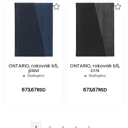
DODAJ
DOD
NA
NA
LISTU
LIST
ŽELJA
ŽELJ
ONTARIO, rokovnik b5,
ONTARIO, rokovnik b5,
plavi
crni
Dostupno
Dostupno
673,67RSD
673,67RSD
Page
You're currently reading page
Page
Page
Page
Page
Page
Sledeće