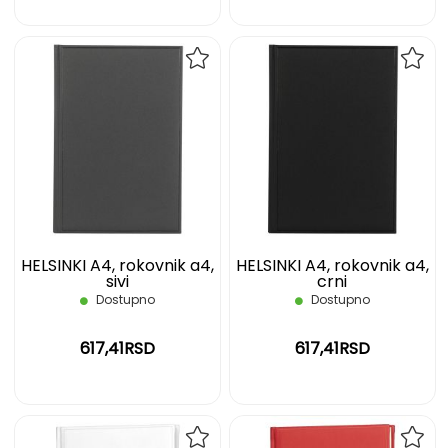
DODAJ
DOD
NA
NA
LISTU
LIST
ŽELJA
ŽELJ
HELSINKI A4, rokovnik a4,
HELSINKI A4, rokovnik a4,
sivi
crni
Dostupno
Dostupno
617,41RSD
617,41RSD