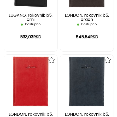
LUGANO, rokovnik b5,
LONDON, rokovnik b5,
crni
braon
Dostupno
Dostupno
533,03RSD
645,54RSD
DODAJ
DOD
NA
NA
LISTU
LIST
ŽELJA
ŽELJ
LONDON, rokovnik b5,
LONDON, rokovnik b5,