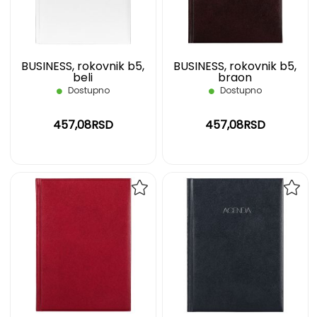
ŽELJA
ŽELJ
BUSINESS, rokovnik b5,
BUSINESS, rokovnik b5,
beli
braon
Dostupno
Dostupno
457,08RSD
457,08RSD
DODAJ
DOD
NA
NA
LISTU
LIST
ŽELJA
ŽELJ