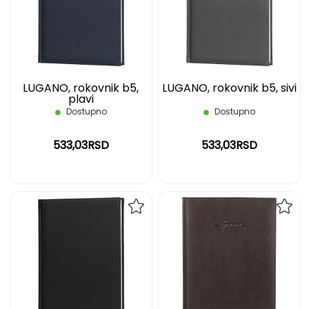
LISTU
LIST
ŽELJA
ŽELJ
LUGANO, rokovnik b5,
LUGANO, rokovnik b5, sivi
plavi
Dostupno
Dostupno
533,03RSD
533,03RSD
DODAJ
DOD
NA
NA
LISTU
LIST
ŽELJA
ŽELJ