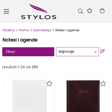
Skip
to
Kor
Content
Početna
Promo
Kancelarija
Notesi i agende
Notesi i agende
Set
Filteri
Asc
Dire
rezultati
1
-
24
od
289
DODAJ
DOD
NA
NA
LISTU
LIST