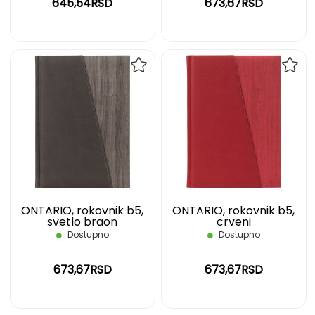
645,54RSD
673,67RSD
DODAJ
DOD
NA
NA
LISTU
LIST
ŽELJA
ŽELJ
ONTARIO, rokovnik b5,
ONTARIO, rokovnik b5,
svetlo braon
crveni
Dostupno
Dostupno
673,67RSD
673,67RSD