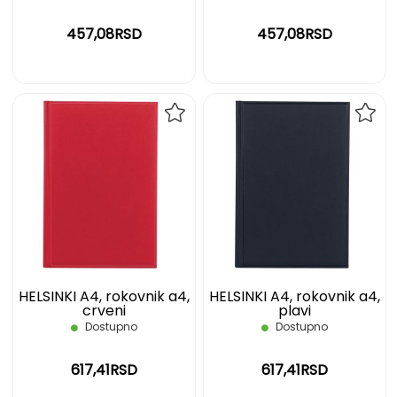
457,08RSD
457,08RSD
DODAJ
DOD
NA
NA
LISTU
LIST
ŽELJA
ŽELJ
HELSINKI A4, rokovnik a4,
HELSINKI A4, rokovnik a4,
crveni
plavi
Dostupno
Dostupno
617,41RSD
617,41RSD