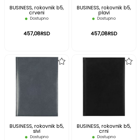
BUSINESS, rokovnik b5,
BUSINESS, rokovnik b5,
crveni
plavi
Dostupno
Dostupno
457,08RSD
457,08RSD
DODAJ
DOD
NA
NA
LISTU
LIST
ŽELJA
ŽELJ
BUSINESS, rokovnik b5,
BUSINESS, rokovnik b5,
sivi
crni
Dostupno
Dostupno