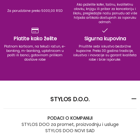
Ako poželite kofer, tašnu, kvalitetnu
olovku, knjigu ili pribor za kancelariju i
Za porudzbine preko 5000,00 RSD
školu, pregledajte našu ponudu od više
hiljada artikala dostupnih za isporuku
odmah.
Platite kako želite
Sigurna kupovina
Platnom karticom, na tekući račun, e-
Priuštite sebi iskustvo bezbrižne
banking, m-banking, uplatnicom u
kupovine. Preko 30 godina tradicije,
pošti ili banci, gotovinom prilikom
iskustva i inovacije su garant kvaliteta
dostave robe
robe i brze isporuke.
STYLOS D.O.O.
PODACI O KOMPANIJI
STYLOS DOO za promet, proizvodnju i usluge
STYLOS DOO NOVI SAD