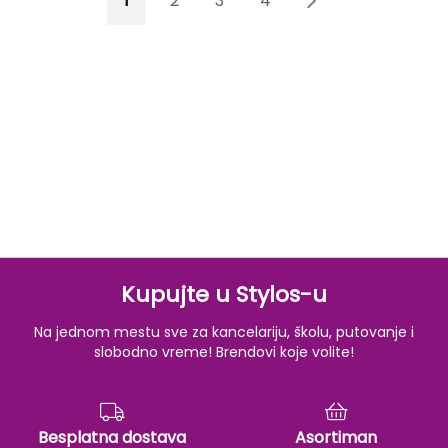
1
2
3
4
5
Kupujte u Stylos-u
Na jednom mestu sve za kancelariju, školu, putovanje i
slobodno vreme! Brendovi koje volite!
Besplatna dostava
Asortiman