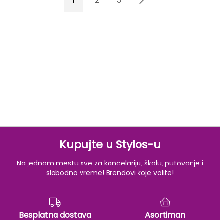
1
2
3
4
Kupujte u Stylos-u
Na jednom mestu sve za kancelariju, školu, putovanje i
slobodno vreme! Brendovi koje volite!
Besplatna dostava
Asortiman