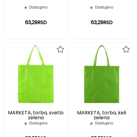
Dostupno
Dostupno
63,29RSD
63,29RSD
DODAJ
DOD
NA
NA
LISTU
LIST
ŽELJA
ŽELJ
MARKETA, torba, svetlo
MARKETA, torba, keli
zelena
zelena
Dostupno
Dostupno