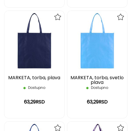
DODAJ
DOD
NA
NA
LISTU
LIST
ŽELJA
ŽELJ
MARKETA, torba, plava
MARKETA, torba, svetlo
plava
Dostupno
Dostupno
63,29RSD
63,29RSD