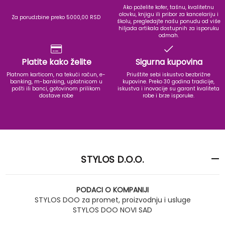
Ako poželite kofer, tašnu, kvalitetnu
olovku, knjigu ili pribor za kancelariju i
Za porudzbine preko 5000,00 RSD
školu, pregledajte našu ponudu od više
hiljada artikala dostupnih za isporuku
odmah.
Platite kako želite
Sigurna kupovina
Platnom karticom, na tekući račun, e-
Priuštite sebi iskustvo bezbrižne
banking, m-banking, uplatnicom u
kupovine. Preko 30 godina tradicije,
pošti ili banci, gotovinom prilikom
iskustva i inovacije su garant kvaliteta
dostave robe
robe i brze isporuke.
STYLOS D.O.O.
PODACI O KOMPANIJI
STYLOS DOO za promet, proizvodnju i usluge
STYLOS DOO NOVI SAD