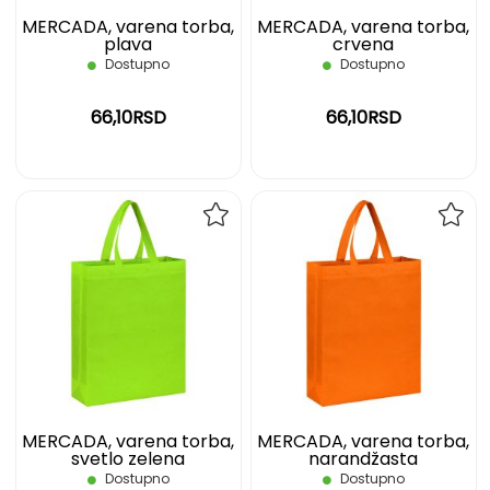
MERCADA, varena torba,
MERCADA, varena torba,
plava
crvena
Dostupno
Dostupno
66,10RSD
66,10RSD
DODAJ
DOD
NA
NA
LISTU
LIST
ŽELJA
ŽELJ
MERCADA, varena torba,
MERCADA, varena torba,
svetlo zelena
narandžasta
Dostupno
Dostupno