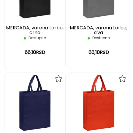
ŽELJA
ŽELJ
MERCADA, varena torba,
MERCADA, varena torba,
crna
siva
Dostupno
Dostupno
66,10RSD
66,10RSD
DODAJ
DOD
NA
NA
LISTU
LIST
ŽELJA
ŽELJ