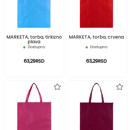
LISTU
LIST
ŽELJA
ŽELJ
MARKETA, torba, tirkizno
MARKETA, torba, crvena
plava
Dostupno
Dostupno
63,29RSD
63,29RSD
DODAJ
DOD
NA
NA
LISTU
LIST
ŽELJA
ŽELJ