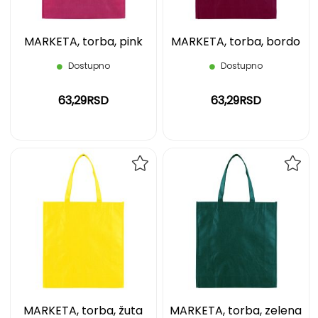
MARKETA, torba, pink
MARKETA, torba, bordo
Dostupno
Dostupno
63,29RSD
63,29RSD
DODAJ
DOD
NA
NA
LISTU
LIST
ŽELJA
ŽELJ
MARKETA, torba, žuta
MARKETA, torba, zelena