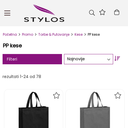
Skip
to
Kor
Content
Početna
Promo
Torbe & Putovanje
Kese
PP kese
PP kese
Set
Filteri
Asc
Dire
rezultati
1
-
24
od
78
DODAJ
DOD
NA
NA
LISTU
LIST