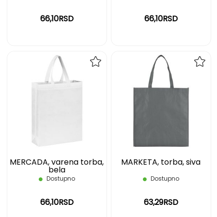
66,10RSD
66,10RSD
DODAJ
DOD
NA
NA
LISTU
LIST
ŽELJA
ŽELJ
MERCADA, varena torba,
MARKETA, torba, siva
bela
Dostupno
Dostupno
66,10RSD
63,29RSD