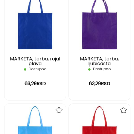
DODAJ
DOD
NA
NA
LISTU
LIST
ŽELJA
ŽELJ
MARKETA, torba, rojal
MARKETA, torba,
plava
ljubičasta
Dostupno
Dostupno
63,29RSD
63,29RSD
DODAJ
DOD
NA
NA