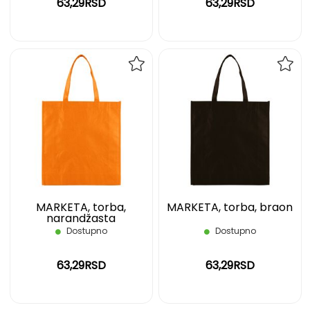
63,29RSD
63,29RSD
DODAJ
DOD
NA
NA
LISTU
LIST
ŽELJA
ŽELJ
MARKETA, torba,
MARKETA, torba, braon
narandžasta
Dostupno
Dostupno
63,29RSD
63,29RSD