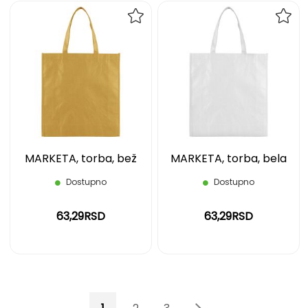
DODAJ
DOD
NA
NA
LISTU
LIST
ŽELJA
ŽELJ
MARKETA, torba, bež
MARKETA, torba, bela
Dostupno
Dostupno
63,29RSD
63,29RSD
Page
You're currently reading page
Page
Page
Page
Page
Sledeće