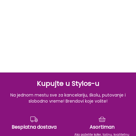
Kupujte u Stylos-u
Na jednom mestu sve za kancelariju, školu, putovanje i
slobodno vreme! Brendovi koje volite!
Besplatna dostava
Asortiman
Ako poželite kofer, tašnu, kvalitetnu