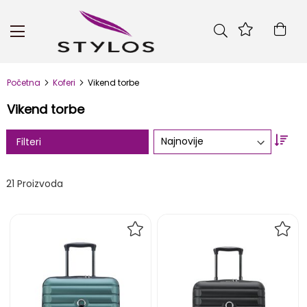
Skip
to
Kor
Content
Početna
Koferi
Vikend torbe
Vikend torbe
Set
Filteri
Asc
Dire
21
Proizvoda
DODAJ
DOD
NA
NA
LISTU
LIST