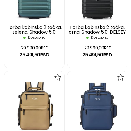
ŽELJA
ŽELJ
Torba kabinska 2 točka,
Torba kabinska 2 točka,
zelena, Shadow 5.0,
crna, Shadow 5.0, DELSEY
DELSEY
Dostupno
Dostupno
29.990,00RSD
29.990,00RSD
25.491,50RSD
25.491,50RSD
DODAJ
DOD
NA
NA
LISTU
LIST
ŽELJA
ŽELJ