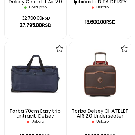
Delsey Chatelet Air 2.0
ljubičasta DITA DELSEY
Weekender S, plava
Dostupno
Uskoro
32.700,00RSD
13.600,00RSD
27.795,00RSD
DODAJ
DOD
NA
NA
LISTU
LIST
ŽELJA
ŽELJ
Torba 70cm Easy trip,
Torba Delsey CHATELET
antracit, Delsey
AIR 2.0 Underseater
Uskoro
Uskoro