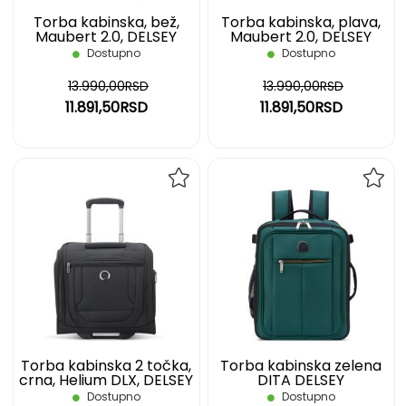
Torba kabinska, bež,
Torba kabinska, plava,
Maubert 2.0, DELSEY
Maubert 2.0, DELSEY
Dostupno
Dostupno
13.990,00RSD
13.990,00RSD
11.891,50RSD
11.891,50RSD
DODAJ
DOD
NA
NA
LISTU
LIST
ŽELJA
ŽELJ
Torba kabinska 2 točka,
Torba kabinska zelena
crna, Helium DLX, DELSEY
DITA DELSEY
Dostupno
Dostupno