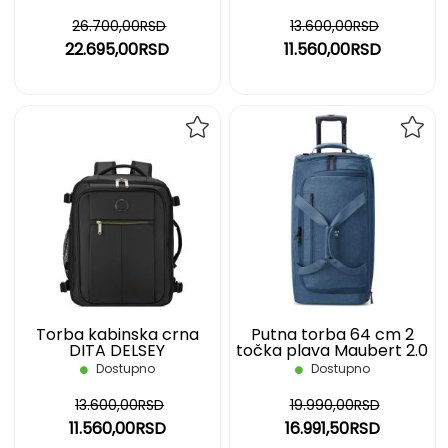
26.700,00RSD
13.600,00RSD
22.695,00RSD
11.560,00RSD
DODAJ
DOD
NA
NA
LISTU
LIST
ŽELJA
ŽELJ
Torba kabinska crna
Putna torba 64 cm 2
DITA DELSEY
točka plava Maubert 2.0
DELSEY
Dostupno
Dostupno
13.600,00RSD
19.990,00RSD
11.560,00RSD
16.991,50RSD