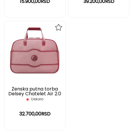
15.900,00RSD
39.200,00RSD
DODAJ
NA
LISTU
ŽELJA
Ženska putna torba
Delsey Chatelet Air 2.0
Weekender S, roza
Uskoro
32.700,00RSD