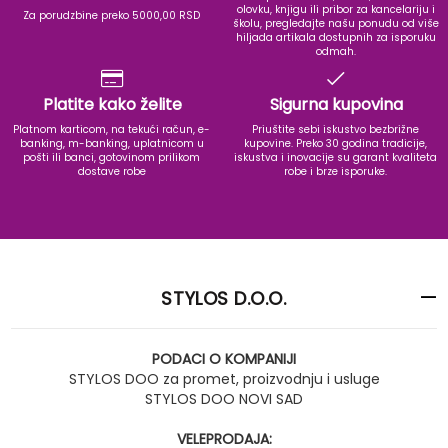
olovku, knjigu ili pribor za kancelariju i
Za porudzbine preko 5000,00 RSD
školu, pregledajte našu ponudu od više
hiljada artikala dostupnih za isporuku
odmah.
Platite kako želite
Sigurna kupovina
Platnom karticom, na tekući račun, e-
Priuštite sebi iskustvo bezbrižne
banking, m-banking, uplatnicom u
kupovine. Preko 30 godina tradicije,
pošti ili banci, gotovinom prilikom
iskustva i inovacije su garant kvaliteta
dostave robe
robe i brze isporuke.
STYLOS D.O.O.
PODACI O KOMPANIJI
STYLOS DOO za promet, proizvodnju i usluge
STYLOS DOO NOVI SAD
VELEPRODAJA: