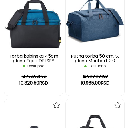
DODAJ
DOD
NA
NA
LISTU
LIST
ŽELJA
ŽELJ
Torba kabinska 45cm
Putna torba 50 cm, S,
plava Egoa DELSEY
plava Maubert 2.0
DELSEY
Dostupno
Dostupno
12.730,00RSD
12.900,00RSD
10.820,50RSD
10.965,00RSD
DODAJ
DOD
NA
NA