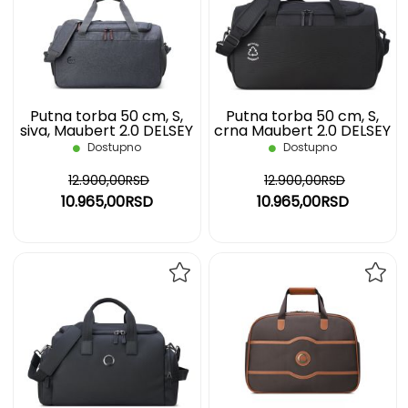
LISTU
LIST
ŽELJA
ŽELJ
Putna torba 50 cm, S,
Putna torba 50 cm, S,
siva, Maubert 2.0 DELSEY
crna Maubert 2.0 DELSEY
Dostupno
Dostupno
12.900,00RSD
12.900,00RSD
10.965,00RSD
10.965,00RSD
DODAJ
DOD
NA
NA
LISTU
LIST
ŽELJA
ŽELJ