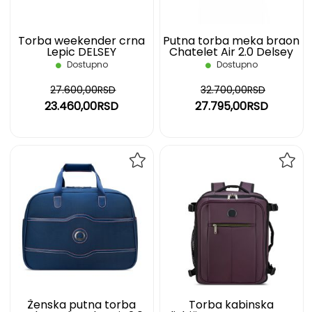
Torba weekender crna
Putna torba meka braon
Lepic DELSEY
Chatelet Air 2.0 Delsey
Dostupno
Dostupno
27.600,00RSD
32.700,00RSD
23.460,00RSD
27.795,00RSD
DODAJ
DOD
NA
NA
LISTU
LIST
ŽELJA
ŽELJ
Ženska putna torba
Torba kabinska