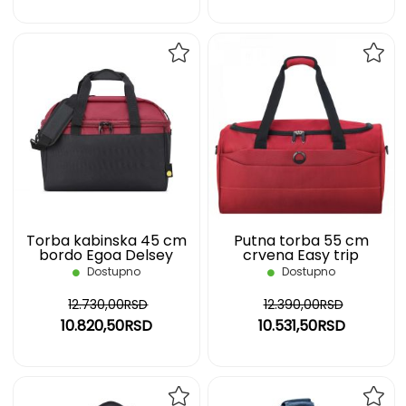
DODAJ
DOD
NA
NA
LISTU
LIST
ŽELJA
ŽELJ
Torba kabinska 45 cm
Putna torba 55 cm
bordo Egoa Delsey
crvena Easy trip
Dostupno
Dostupno
12.730,00RSD
12.390,00RSD
10.820,50RSD
10.531,50RSD