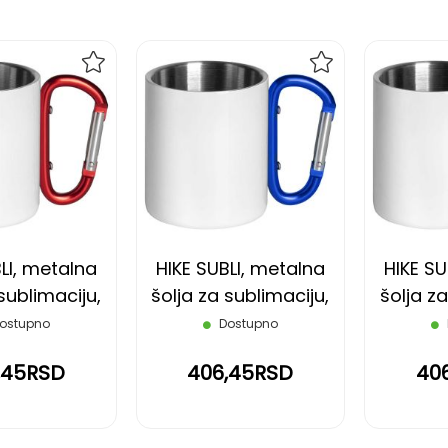
DODAJ
DODAJ
NA
NA
LISTU
LISTU
ŽELJA
ŽELJA
LI, metalna
HIKE SUBLI, metalna
HIKE SU
sublimaciju,
šolja za sublimaciju,
šolja za
l, crvena
200 ml, plava
200
ostupno
Dostupno
,45RSD
406,45RSD
40