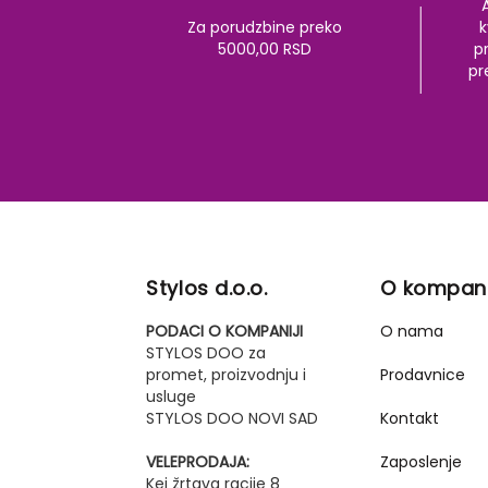
Za porudzbine preko
k
5000,00 RSD
pr
pr
Stylos d.o.o.
O kompani
PODACI O KOMPANIJI
O nama
STYLOS DOO za
promet, proizvodnju i
Prodavnice
usluge
STYLOS DOO NOVI SAD
Kontakt
VELEPRODAJA:
Zaposlenje
Kej žrtava racije 8