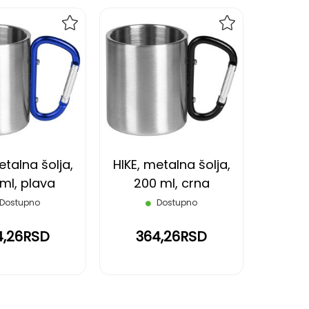
DODAJ
DODAJ
NA
NA
LISTU
LISTU
ŽELJA
ŽELJA
etalna šolja,
HIKE, metalna šolja,
ml, plava
200 ml, crna
Dostupno
Dostupno
4,26RSD
364,26RSD