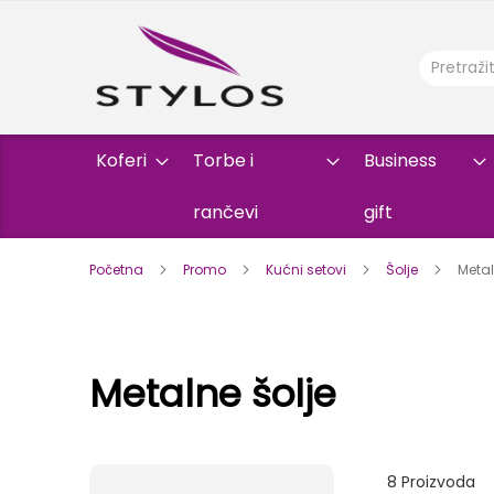
Koferi
Torbe i
Business
rančevi
gift
Početna
Promo
Kućni setovi
Šolje
Metal
Metalne šolje
8
Proizvoda