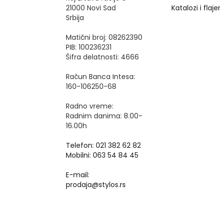
21000 Novi Sad
Katalozi i flajer
Srbija
Matični broj: 08262390
PIB: 100236231
Šifra delatnosti: 4666
Račun Banca Intesa:
160-106250-68
Radno vreme:
Radnim danima: 8.00-
16.00h
Telefon: 021 382 62 82
Mobilni: 063 54 84 45
E-mail:
prodaja@stylos.rs