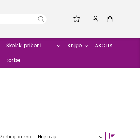
Skip
to
Korpa
Content
Školski pribor i
Knjige
AKCIJA
torbe
Set
Sortiraj prema