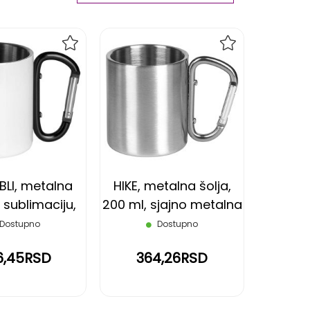
Ascending
Direction
DODAJ
DODAJ
NA
NA
LISTU
LISTU
ŽELJA
ŽELJA
BLI, metalna
HIKE, metalna šolja,
 sublimaciju,
200 ml, sjajno metalna
 ml, crna
Dostupno
Dostupno
6,45RSD
364,26RSD