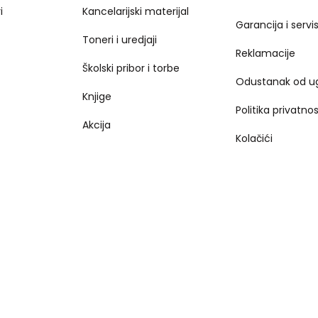
i
Kancelarijski materijal
Garancija i servi
Toneri i uredjaji
Reklamacije
Školski pribor i torbe
Odustanak od u
Knjige
Politika privatnos
Akcija
Kolačići