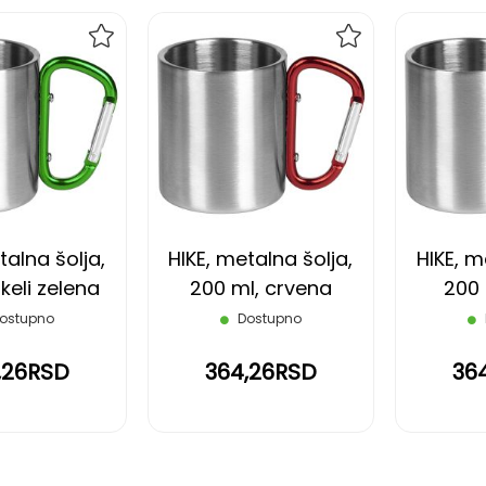
DODAJ
DODAJ
NA
NA
LISTU
LISTU
ŽELJA
ŽELJA
talna šolja,
HIKE, metalna šolja,
HIKE, m
keli zelena
200 ml, crvena
200 
ostupno
Dostupno
,26RSD
364,26RSD
36