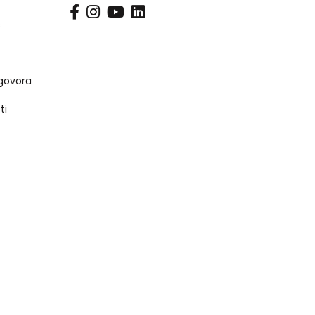
s
govora
ti