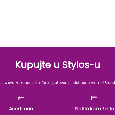
Kupujte u Stylos-u
u sve za kancelariju, školu, putovanje i slobodno vreme! Brendov
Asortiman
Platite kako želite