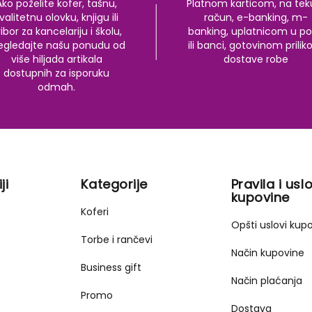
Ako poželite kofer, tašnu,
Platnom karticom, na tek
valitetnu olovku, knjigu ili
račun, e-banking, m-
ibor za kancelariju i školu,
banking, uplatnicom u po
egledajte našu ponudu od
ili banci, gotovinom prili
više hiljada artikala
dostave robe
dostupnih za isporuku
odmah.
ji
Kategorije
Pravila i uslo
kupovine
Koferi
Opšti uslovi kup
Torbe i rančevi
Način kupovine
Business gift
Način plaćanja
Promo
Dostava