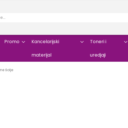
Promo
Kancelarijski
Toneri i
materijal
uredjaji
ne šolje