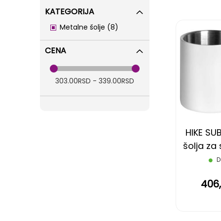
KATEGORIJA
items
Metalne šolje
8
CENA
303.00RSD - 339.00RSD
HIKE SUB
šolja za 
200 m
D
406