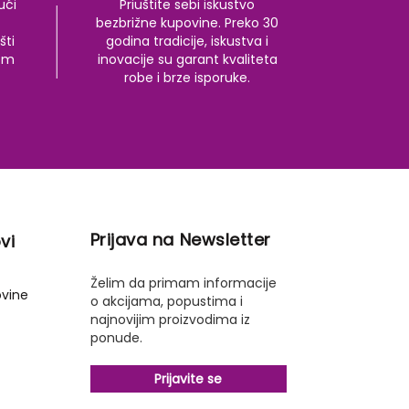
ući
Priuštite sebi iskustvo
bezbrižne kupovine. Preko 30
šti
godina tradicije, iskustva i
kom
inovacije su garant kvaliteta
robe i brze isporuke.
Prijava na Newsletter
vi
Želim da primam informacije
ovine
o akcijama, popustima i
najnovijim proizvodima iz
ponude.
Prijavite se