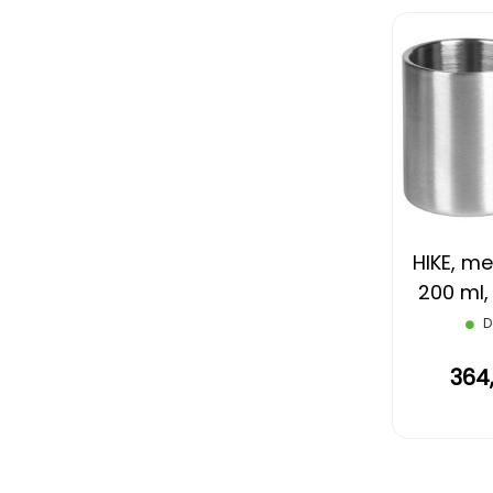
HIKE, me
200 ml, 
D
364