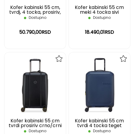
Kofer kabinski 55 cm,
Kofer kabinski 55 cm
tvrdi, 4 tocka, prosiriv,
meki 4 tocka sivi
crni/srebrno Cadence
Nolwenn DELSEY
Dostupno
Dostupno
DELSEY
50.790,00RSD
18.490,01RSD
DODAJ
DOD
NA
NA
LISTU
LIST
ŽELJA
ŽELJ
Kofer kabinski 55 cm
Kofer kabinski 55 cm
tvrdi prosiriv crno/crni
tvrdi 4 tocka teget
Cadence DELSEY
Anvers DELSEY
Dostupno
Dostupno