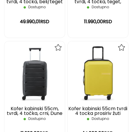
tvrdi, 4 tocka, beli/teget
tvrdi, 4 točka, teget,
Cadence DELSEY
Dune Securitech DELSEY
Dostupno
Dostupno
49.990,01RSD
11.990,00RSD
DODAJ
DOD
NA
NA
LISTU
LIST
ŽELJA
ŽELJ
Kofer kabinski 55cm,
Kofer kabinski 55cm tvrdi
tvrdi, 4 točka, crni, Dune
4 tocka prosiriv žuti
Securitech DELSEY
Anvers DELSEY
Dostupno
Dostupno