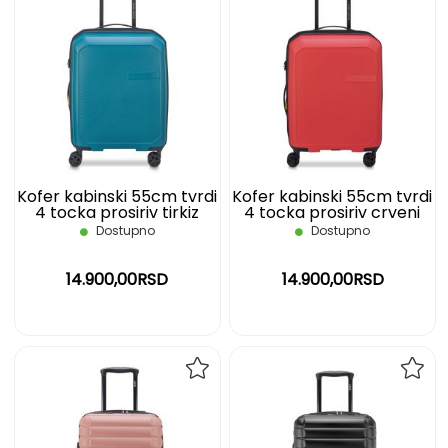
DODAJ
DOD
NA
NA
LISTU
LIST
ŽELJA
ŽELJ
Kofer kabinski 55cm tvrdi
Kofer kabinski 55cm tvrdi
4 tocka prosiriv tirkiz
4 tocka prosiriv crveni
Anvers DELSEY
Anvers DELSEY
Dostupno
Dostupno
14.900,00RSD
14.900,00RSD
DODAJ
DOD
NA
NA