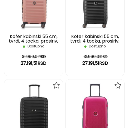
LISTU
LIST
ŽELJA
ŽELJ
Kofer kabinski 55 cm,
Kofer kabinski 55 cm,
tvrdi, 4 tocka, prosiriv,
tvrdi, 4 tocka, prosiriv,
roza, Shadow 5.0 DELSEY
crni, Shadow 5.0 DELSEY
Dostupno
Dostupno
31.990,01RSD
31.990,01RSD
27.191,51RSD
27.191,51RSD
DODAJ
DOD
NA
NA
LISTU
LIST
ŽELJA
ŽELJ