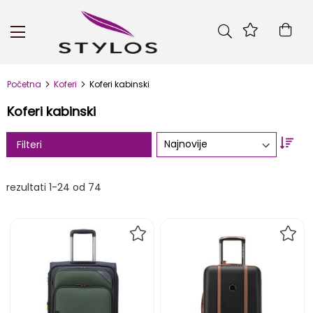
Skip
to
Kor
Content
Početna
Koferi
Koferi kabinski
Koferi kabinski
Set
Filteri
Asc
Dire
rezultati
1
-
24
od
74
DODAJ
DOD
NA
NA
LISTU
LIST