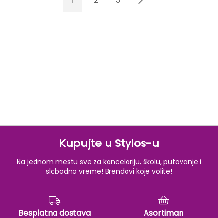
1
2
3
4
Kupujte u Stylos-u
Na jednom mestu sve za kancelariju, školu, putovanje i
slobodno vreme! Brendovi koje volite!
Besplatna dostava
Asortiman