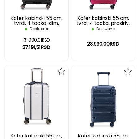
Kofer kabinski 55 cm,
Kofer kabinski 55 cm,
tvrdi, 4 tocka, slim,
tvrdi, 4 tocka, prosiriv,
prosiriv, crni Shadow 5.0
malina, Belmont + DELSEY
Dostupno
Dostupno
DELSEY
31.990,01RSD
23.990,00RSD
27.191,51RSD
DODAJ
DOD
NA
NA
LISTU
LIST
ŽELJA
ŽELJ
Kofer kabinski 55 cm,
Kofer kabinski 55cm,