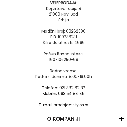
VELEPRODAJA:
Kej žrtava racije 8
21000 Novi Sad
Srbija
Matični broj: 08262390
PIB: 100236231
Šifra delatnosti: 4666
Račun Banca Intesa:
160-106250-68
Radno vreme:
Radnim danima: 8.00-16.00h
Telefon: 021 382 62 82
Mobilni: 063 54 84 45
E-mail: prodaja@stylos.rs
O KOMPANIJI