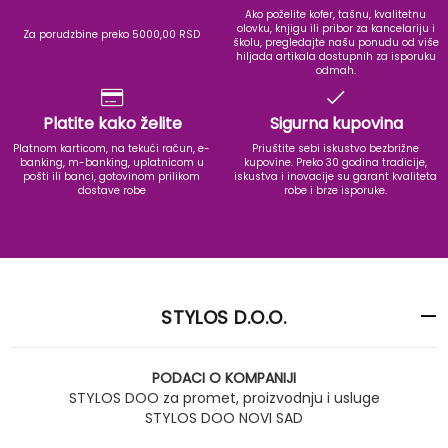
Ako poželite kofer, tašnu, kvalitetnu
olovku, knjigu ili pribor za kancelariju i
Za porudzbine preko 5000,00 RSD
školu, pregledajte našu ponudu od više
hiljada artikala dostupnih za isporuku
odmah.
Platite kako želite
Sigurna kupovina
Platnom karticom, na tekući račun, e-
Priuštite sebi iskustvo bezbrižne
banking, m-banking, uplatnicom u
kupovine. Preko 30 godina tradicije,
pošti ili banci, gotovinom prilikom
iskustva i inovacije su garant kvaliteta
dostave robe
robe i brze isporuke.
STYLOS D.O.O.
PODACI O KOMPANIJI
STYLOS DOO za promet, proizvodnju i usluge
STYLOS DOO NOVI SAD