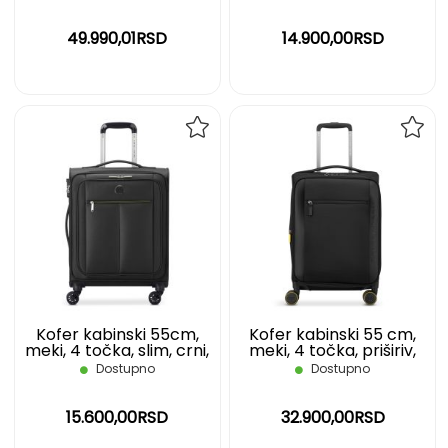
49.990,01RSD
14.900,00RSD
DODAJ
DOD
NA
NA
LISTU
LIST
ŽELJA
ŽELJ
Kofer kabinski 55cm,
Kofer kabinski 55 cm,
meki, 4 točka, slim, crni,
meki, 4 točka, priširiv,
PIN UP 6 DELSEY
crni, Montmartre 3,
Dostupno
Dostupno
Delsey
15.600,00RSD
32.900,00RSD