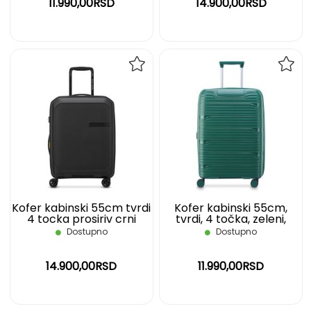
11.990,00RSD
14.900,00RSD
DODAJ
DOD
NA
NA
LISTU
LIST
ŽELJA
ŽELJ
Kofer kabinski 55cm tvrdi
Kofer kabinski 55cm,
4 tocka prosiriv crni
tvrdi, 4 točka, zeleni,
Anvers DELSEY
Dune Securitech DELSEY
Dostupno
Dostupno
14.900,00RSD
11.990,00RSD