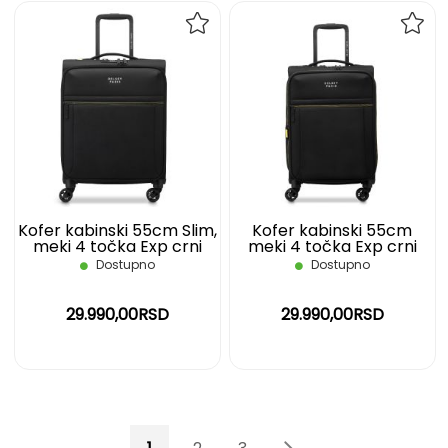
DODAJ
DOD
NA
NA
LISTU
LIST
ŽELJA
ŽELJ
Kofer kabinski 55cm Slim,
Kofer kabinski 55cm
meki 4 točka Exp crni
meki 4 točka Exp crni
Brochant 2.0 Delsey
Brochant 3 Delsey
Dostupno
Dostupno
29.990,00RSD
29.990,00RSD
Page
You're currently reading page
Page
Page
Page
Page
Sledeće