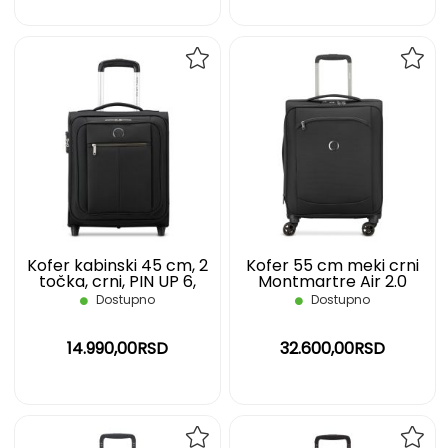
DODAJ
DOD
NA
NA
LISTU
LIST
ŽELJA
ŽELJ
Kofer kabinski 45 cm, 2
Kofer 55 cm meki crni
točka, crni, PIN UP 6,
Montmartre Air 2.0
Delsey
Delsey
Dostupno
Dostupno
14.990,00RSD
32.600,00RSD