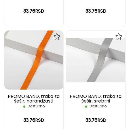
33,76RSD
33,76RSD
DODAJ
DOD
NA
NA
LISTU
LIST
ŽELJA
ŽELJ
PROMO BAND, traka za
PROMO BAND, traka za
šešir, narandžasti
šešir, srebrni
Dostupno
Dostupno
33,76RSD
33,76RSD