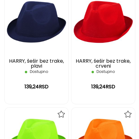
DODAJ
DOD
NA
NA
LISTU
LIST
ŽELJA
ŽELJ
HARRY, šešir bez trake,
HARRY, šešir bez trake,
plavi
crveni
Dostupno
Dostupno
139,24RSD
139,24RSD
DODAJ
DOD
NA
NA