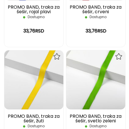
PROMO BAND, traka za
PROMO BAND, traka za
šešir, rojal plavi
šešir, crveni
Dostupno
Dostupno
33,76RSD
33,76RSD
DODAJ
DOD
NA
NA
LISTU
LIST
ŽELJA
ŽELJ
PROMO BAND, traka za
PROMO BAND, traka za
šešir, žuti
šešir, svetlo zeleni
Dostupno
Dostupno