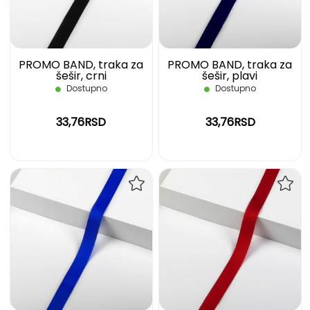
ŽELJA
ŽELJ
PROMO BAND, traka za
PROMO BAND, traka za
šešir, crni
šešir, plavi
Dostupno
Dostupno
33,76RSD
33,76RSD
DODAJ
DOD
NA
NA
LISTU
LIST
ŽELJA
ŽELJ