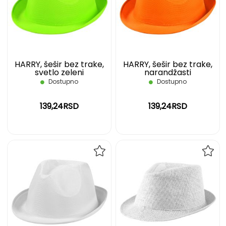
LISTU
LIST
ŽELJA
ŽELJ
HARRY, šešir bez trake,
HARRY, šešir bez trake,
svetlo zeleni
narandžasti
Dostupno
Dostupno
139,24RSD
139,24RSD
DODAJ
DOD
NA
NA
LISTU
LIST
ŽELJA
ŽELJ