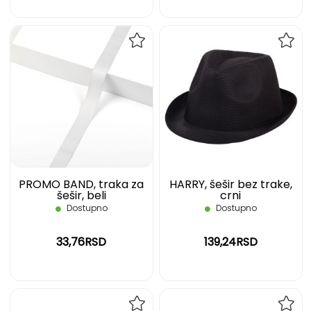
DODAJ
DOD
NA
NA
LISTU
LIST
ŽELJA
ŽELJ
PROMO BAND, traka za
HARRY, šešir bez trake,
šešir, beli
crni
Dostupno
Dostupno
33,76RSD
139,24RSD