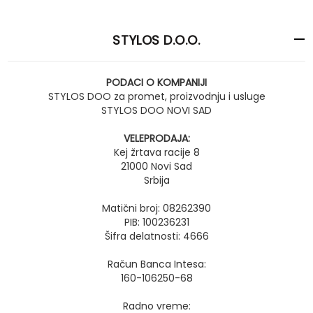
STYLOS D.O.O.
PODACI O KOMPANIJI
STYLOS DOO za promet, proizvodnju i usluge
STYLOS DOO NOVI SAD
VELEPRODAJA:
Kej žrtava racije 8
21000 Novi Sad
Srbija
Matični broj: 08262390
PIB: 100236231
Šifra delatnosti: 4666
Račun Banca Intesa:
160-106250-68
Radno vreme: