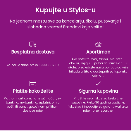
Kupujte u Stylos-u
Na jednom mestu sve za kancelariju, školu, putovanje i
slobodno vreme! Brendovi koje volite!
Besplatna dostava
Asortiman
Ako poželite kofer, tašnu, kvalitetnu
olovku, knjigu ili pribor za kancelariju i
Za porudzbine preko 5000,00 RSD
školu, pregledajte našu ponudu od više
hiljada artikala dostupnih za isporuku
odmah.
Platite kako želite
Sigurna kupovina
Platnom karticom, na tekući račun, e-
Priuštite sebi iskustvo bezbrižne
banking, m-banking, uplatnicom u
kupovine. Preko 30 godina tradicije,
pošti ili banci, gotovinom prilikom
iskustva i inovacije su garant kvaliteta
dostave robe
robe i brze isporuke.