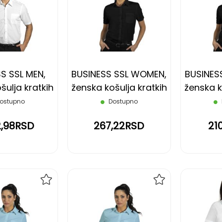
NA
NA
LISTU
LISTU
ŽELJA
ŽELJA
S SSL MEN,
BUSINESS SSL WOMEN,
BUSINES
ulja kratkih
ženska košulja kratkih
ženska k
 bela, XXL
rukava, crna, XL
rukava
ostupno
Dostupno
2,98RSD
267,22RSD
21
DODAJ
DODAJ
NA
NA