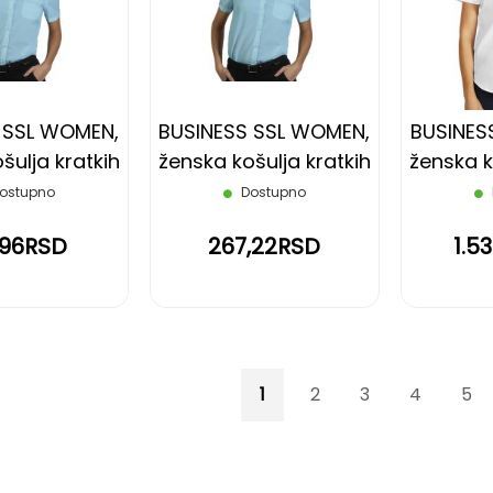
LISTU
LISTU
ŽELJA
ŽELJA
 SSL WOMEN,
BUSINESS SSL WOMEN,
BUSINES
šulja kratkih
ženska košulja kratkih
ženska k
vetlo plava,
rukava, svetlo plava,
rukav
ostupno
Dostupno
XL
XXL
,96RSD
267,22RSD
1.5
Page
You're currently reading p
Page
Page
Page
Pag
1
2
3
4
5