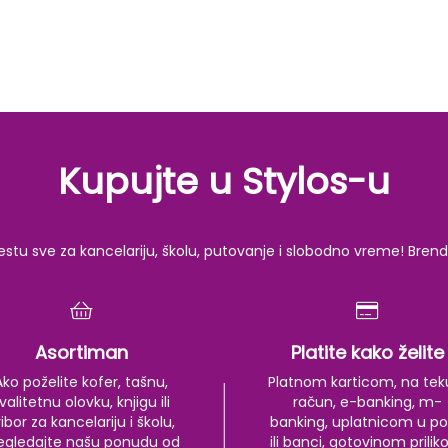
Kupujte u Stylos-u
u sve za kancelariju, školu, putovanje i slobodno vreme! Brendov
Asortiman
Platite kako želite
Ako poželite kofer, tašnu,
Platnom karticom, na tek
valitetnu olovku, knjigu ili
račun, e-banking, m-
ibor za kancelariju i školu,
banking, uplatnicom u po
egledajte našu ponudu od
ili banci, gotovinom prili