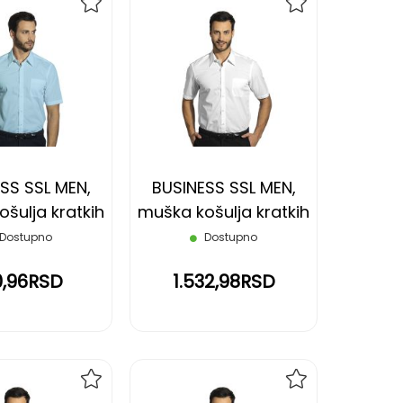
DODAJ
DODAJ
NA
NA
LISTU
LISTU
ŽELJA
ŽELJA
SS SSL MEN,
BUSINESS SSL MEN,
šulja kratkih
muška košulja kratkih
vetlo plava, S
rukava, bela, 4XL
Dostupno
Dostupno
0,96RSD
1.532,98RSD