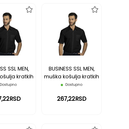
DODAJ
DODAJ
NA
NA
LISTU
LISTU
ŽELJA
ŽELJA
SS SSL MEN,
BUSINESS SSL MEN,
šulja kratkih
muška košulja kratkih
, crna, 4XL
rukava, crna, S
Dostupno
Dostupno
7,22RSD
267,22RSD