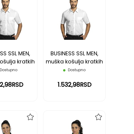
DODAJ
DODAJ
NA
NA
LISTU
LISTU
ŽELJA
ŽELJA
SS SSL MEN,
BUSINESS SSL MEN,
šulja kratkih
muška košulja kratkih
a, bela, S
rukava, bela, XL
Dostupno
Dostupno
32,98RSD
1.532,98RSD
DODAJ
DODAJ