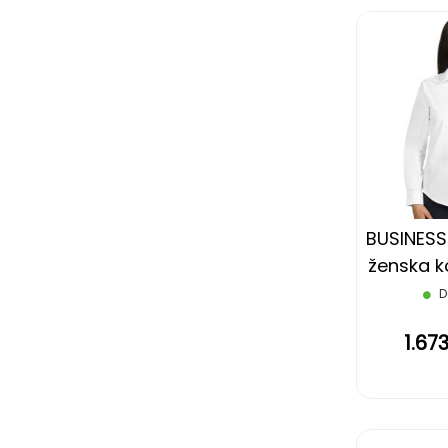
BUSINESS
ženska k
rukava,
D
1.67