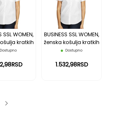
LISTU
LISTU
ŽELJA
ŽELJA
S SSL WOMEN,
BUSINESS SSL WOMEN,
ošulja kratkih
ženska košulja kratkih
a, bela, L
rukava, bela, S
Dostupno
Dostupno
32,98RSD
1.532,98RSD
age
e
Page
Sledeće