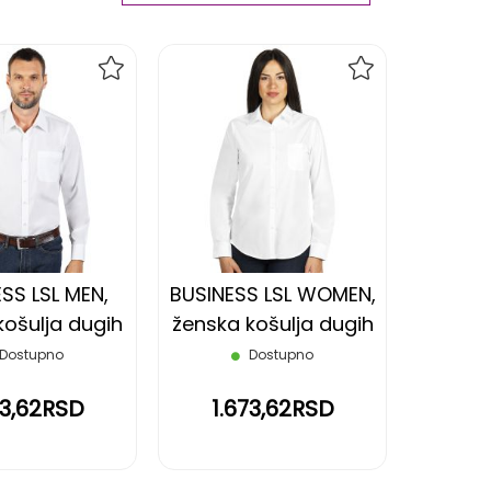
Ascending
Direction
DODAJ
DODAJ
NA
NA
LISTU
LISTU
ŽELJA
ŽELJA
SS LSL MEN,
BUSINESS LSL WOMEN,
ošulja dugih
ženska košulja dugih
, bela, XXL
rukava, bela, S
Dostupno
Dostupno
73,62RSD
1.673,62RSD