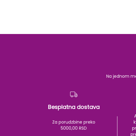
Na jednom mest
Besplatna dostava
Za porudzbine preko
k
5000,00 RSD
pr
pr