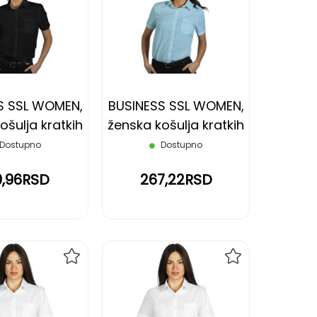
NA
NA
LISTU
LISTU
ŽELJA
ŽELJA
S SSL WOMEN,
BUSINESS SSL WOMEN,
ošulja kratkih
ženska košulja kratkih
, crna, XXL
rukava, svetlo plava, L
Dostupno
Dostupno
0,96RSD
267,22RSD
DODAJ
DODAJ
NA
NA