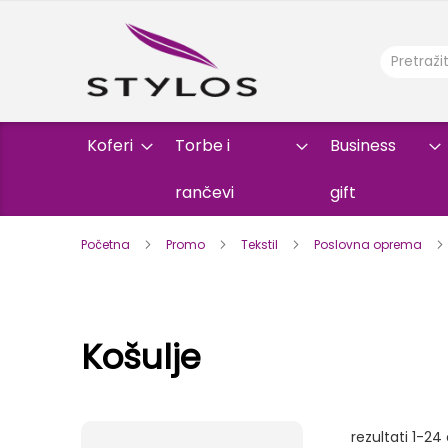
Koferi
Torbe i
Business
rančevi
gift
Početna
Promo
Tekstil
Poslovna oprema
Košulje
rezultati
1
-
24