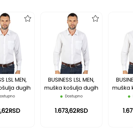
DODAJ
DODAJ
NA
NA
LISTU
LISTU
ŽELJA
ŽELJA
S LSL MEN,
BUSINESS LSL MEN,
BUSINE
šulja dugih
muška košulja dugih
muška k
 bela, 4XL
rukava, bela, S
rukava
ostupno
Dostupno
3,62RSD
1.673,62RSD
1.6