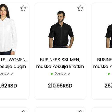
DODAJ
DODAJ
NA
NA
LISTU
LISTU
ŽELJA
ŽELJA
 LSL WOMEN,
BUSINESS SSL MEN,
BUSINE
ošulja dugih
muška košulja kratkih
muška ko
 bela, XXL
rukava, crna, 3XL
rukava
ostupno
Dostupno
3,62RSD
210,96RSD
26