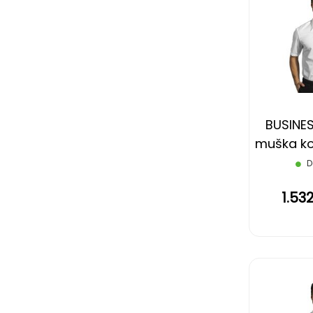
BUSINES
muška koš
rukava
D
1.53