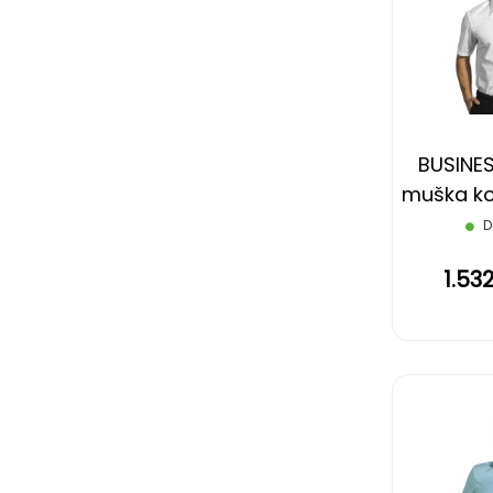
BUSINES
muška koš
rukava,
D
1.53