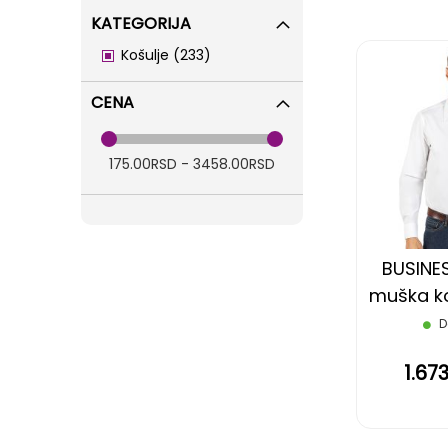
KATEGORIJA
items
Košulje
233
CENA
175.00RSD - 3458.00RSD
BUSINES
muška ko
rukava,
D
1.67