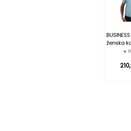
BUSINESS
ženska ko
rukava, s
D
210