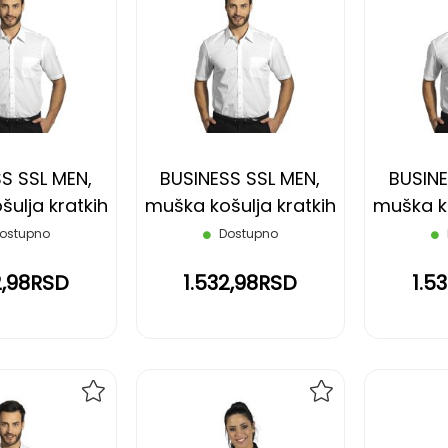
DODAJ
DODAJ
NA
NA
LISTU
LISTU
ŽELJA
ŽELJA
S SSL MEN,
BUSINESS SSL MEN,
BUSINE
ulja kratkih
muška košulja kratkih
muška ko
, bela, L
rukava, bela, M
rukav
ostupno
Dostupno
2,98RSD
1.532,98RSD
1.5
DODAJ
DODAJ