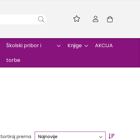
Skip
to
Korpa
Content
Školski pribor i
Knjige
AKCIJA
torbe
Set
Sortiraj prema