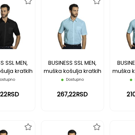
DODAJ
DODAJ
NA
NA
LISTU
LISTU
ŽELJA
ŽELJA
S SSL MEN,
BUSINESS SSL MEN,
BUSINE
ulja kratkih
muška košulja kratkih
muška ko
 crna, XXL
rukava, svetlo plava, M
rukava, s
ostupno
Dostupno
,22RSD
267,22RSD
21