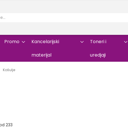
Promo
Kancelarijski
Toneri i
materijal
uredjaji
Košulje
od
233