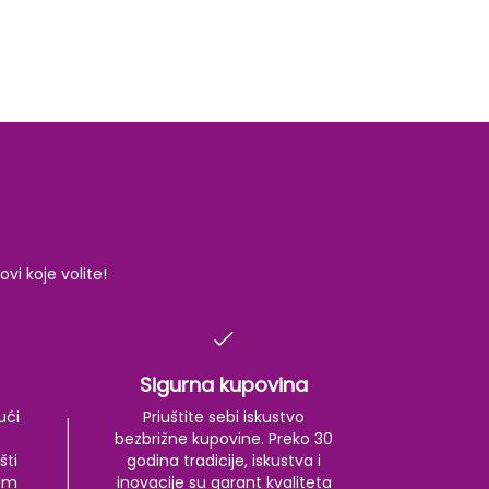
i koje volite!
Sigurna kupovina
ući
Priuštite sebi iskustvo
bezbrižne kupovine. Preko 30
šti
godina tradicije, iskustva i
kom
inovacije su garant kvaliteta