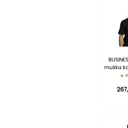
BUSINES
muška koš
rukava,
D
267