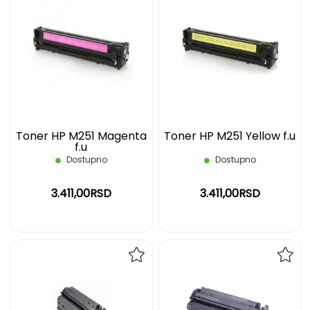
DODAJ
DOD
NA
NA
LISTU
LIST
ŽELJA
ŽELJ
Toner HP M251 Magenta
Toner HP M251 Yellow f.u
f.u
Dostupno
Dostupno
3.411,00RSD
3.411,00RSD
DODAJ
DOD
NA
NA