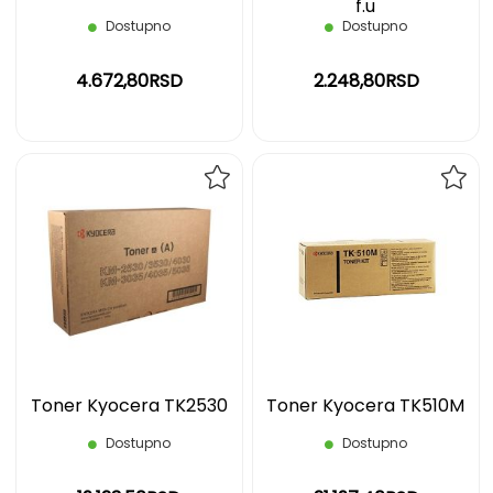
f.u
Dostupno
Dostupno
4.672,80RSD
2.248,80RSD
DODAJ
DOD
NA
NA
LISTU
LIST
ŽELJA
ŽELJ
Toner Kyocera TK2530
Toner Kyocera TK510M
Dostupno
Dostupno