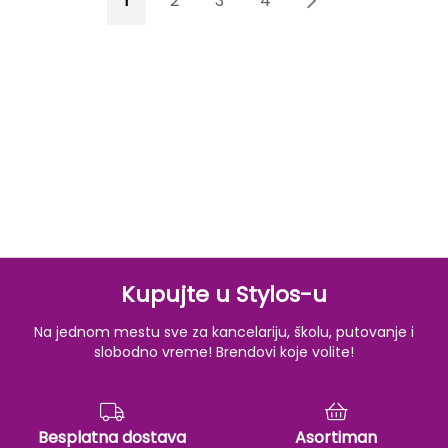
1
2
3
4
5
Kupujte u Stylos-u
Na jednom mestu sve za kancelariju, školu, putovanje i
slobodno vreme! Brendovi koje volite!
Besplatna dostava
Asortiman