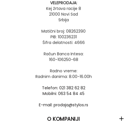
VELEPRODAJA:
Kej žrtava racije 8
21000 Novi Sad
Srbija
Matični broj: 08262390
PIB: 100236231
Šifra delatnosti: 4666
Račun Banca Intesa:
160-106250-68
Radno vreme:
Radnim danima: 8.00-16.00h
Telefon: 021 382 62 82
Mobilni: 063 54 84 45
E-mail: prodaja@stylos.rs
O KOMPANIJI