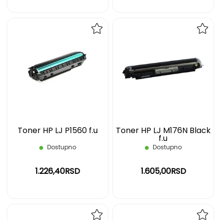
DODAJ
DOD
NA
NA
LISTU
LIST
ŽELJA
ŽELJ
Toner HP LJ P1560 f.u
Toner HP LJ M176N Black
f.u
Dostupno
Dostupno
1.226,40RSD
1.605,00RSD