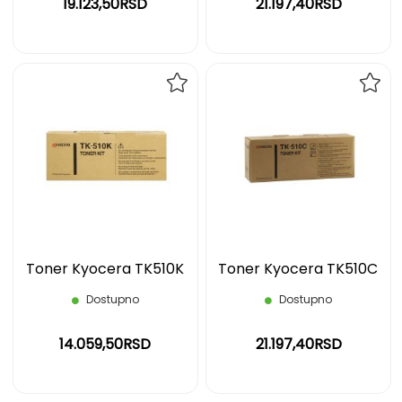
19.123,50RSD
21.197,40RSD
DODAJ
DOD
NA
NA
LISTU
LIST
ŽELJA
ŽELJ
Toner Kyocera TK510K
Toner Kyocera TK510C
Dostupno
Dostupno
14.059,50RSD
21.197,40RSD