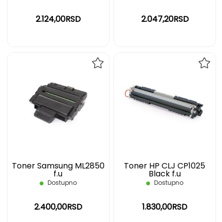
2.124,00RSD
2.047,20RSD
DODAJ
DOD
NA
NA
LISTU
LIST
ŽELJA
ŽELJ
Toner Samsung ML2850
Toner HP CLJ CP1025
f.u
Black f.u
Dostupno
Dostupno
2.400,00RSD
1.830,00RSD