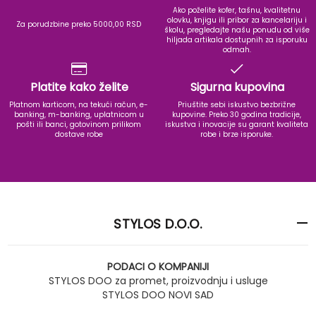
Ako poželite kofer, tašnu, kvalitetnu
olovku, knjigu ili pribor za kancelariju i
Za porudzbine preko 5000,00 RSD
školu, pregledajte našu ponudu od više
hiljada artikala dostupnih za isporuku
odmah.
Platite kako želite
Sigurna kupovina
Platnom karticom, na tekući račun, e-
Priuštite sebi iskustvo bezbrižne
banking, m-banking, uplatnicom u
kupovine. Preko 30 godina tradicije,
pošti ili banci, gotovinom prilikom
iskustva i inovacije su garant kvaliteta
dostave robe
robe i brze isporuke.
STYLOS D.O.O.
PODACI O KOMPANIJI
STYLOS DOO za promet, proizvodnju i usluge
STYLOS DOO NOVI SAD