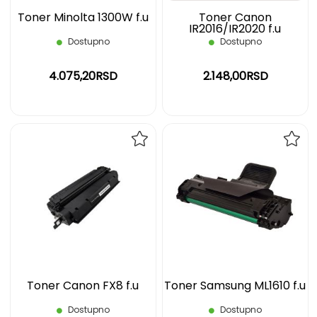
Toner Minolta 1300W f.u
Toner Canon
IR2016/IR2020 f.u
Dostupno
Dostupno
4.075,20RSD
2.148,00RSD
DODAJ
DOD
NA
NA
LISTU
LIST
ŽELJA
ŽELJ
Toner Canon FX8 f.u
Toner Samsung ML1610 f.u
Dostupno
Dostupno