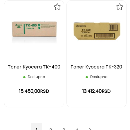
DODAJ
DOD
NA
NA
LISTU
LIST
ŽELJA
ŽELJ
Toner Kyocera TK-400
Toner Kyocera TK-320
Dostupno
Dostupno
15.450,00RSD
13.412,40RSD
Page
You're currently reading page
Page
Page
Page
Page
Page
Sledeće