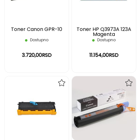
ŽELJA
ŽELJ
Toner Canon GPR-10
Toner HP Q3973A 123A
Magenta
Dostupno
Dostupno
3.720,00RSD
11.154,00RSD
DODAJ
DOD
NA
NA
LISTU
LIST
ŽELJA
ŽELJ