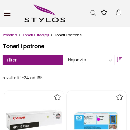
Skip
to
Kor
Content
Početna
Toneri i uredjaji
Toneri i patrone
Toneri i patrone
Set
Filteri
Asc
Dire
rezultati
1
-
24
od
165
DODAJ
DOD
NA
NA
LISTU
LIST