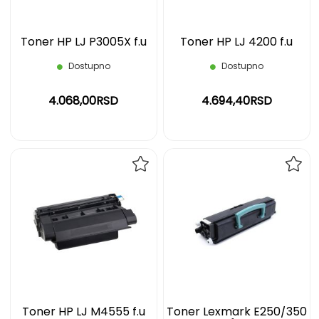
Toner HP LJ P3005X f.u
Toner HP LJ 4200 f.u
Dostupno
Dostupno
4.068,00RSD
4.694,40RSD
DODAJ
DOD
NA
NA
LISTU
LIST
ŽELJA
ŽELJ
Toner HP LJ M4555 f.u
Toner Lexmark E250/350