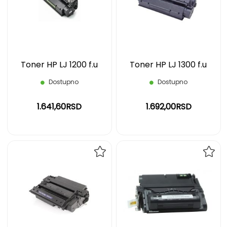
LISTU
LIST
ŽELJA
ŽELJ
Toner HP LJ 1200 f.u
Toner HP LJ 1300 f.u
Dostupno
Dostupno
1.641,60RSD
1.692,00RSD
DODAJ
DOD
NA
NA
LISTU
LIST
ŽELJA
ŽELJ