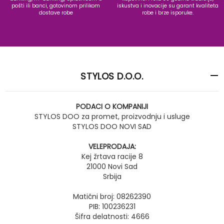
pošti ili banci, gotovinom prilikom
iskustva i inovacije su garant kvaliteta
dostave robe
robe i brze isporuke.
STYLOS D.O.O.
PODACI O KOMPANIJI
STYLOS DOO za promet, proizvodnju i usluge
STYLOS DOO NOVI SAD
VELEPRODAJA:
Kej žrtava racije 8
21000 Novi Sad
Srbija
Matični broj: 08262390
PIB: 100236231
Šifra delatnosti: 4666