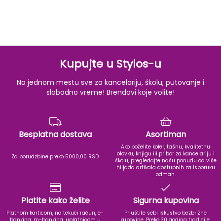
Kupujte u Stylos-u
Na jednom mestu sve za kancelariju, školu, putovanje i
slobodno vreme! Brendovi koje volite!
Besplatna dostava
Asortiman
Ako poželite kofer, tašnu, kvalitetnu
olovku, knjigu ili pribor za kancelariju i
Za porudzbine preko 5000,00 RSD
školu, pregledajte našu ponudu od više
hiljada artikala dostupnih za isporuku
odmah.
Platite kako želite
Sigurna kupovina
Platnom karticom, na tekući račun, e-
Priuštite sebi iskustvo bezbrižne
banking, m-banking, uplatnicom u
kupovine. Preko 30 godina tradicije,