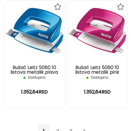
DODAJ
DOD
NA
NA
LISTU
LIST
ŽELJA
ŽELJ
Bušač Leitz 5060 10
Bušač Leitz 5060 10
listova metalik plava
listova metalik pink
Dostupno
Dostupno
1.352,64RSD
1.352,64RSD
Page
You're currently reading page
Page
Page
Page
Page
Sledeće