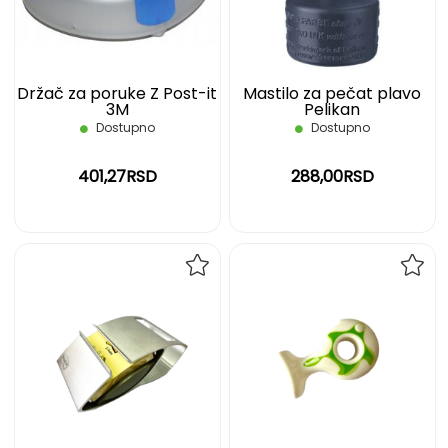
ŽELJA
ŽELJ
Držač za poruke Z Post-it
Mastilo za pečat plavo
3M
Pelikan
Dostupno
Dostupno
401,27RSD
288,00RSD
DODAJ
DOD
NA
NA
LISTU
LIST
ŽELJA
ŽELJ