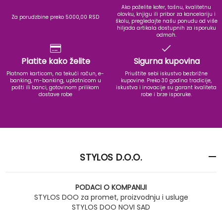
Ako poželite kofer, tašnu, kvalitetnu
olovku, knjigu ili pribor za kancelariju i
Za porudzbine preko 5000,00 RSD
školu, pregledajte našu ponudu od više
hiljada artikala dostupnih za isporuku
odmah.
Platite kako želite
Sigurna kupovina
Platnom karticom, na tekući račun, e-
Priuštite sebi iskustvo bezbrižne
banking, m-banking, uplatnicom u
kupovine. Preko 30 godina tradicije,
pošti ili banci, gotovinom prilikom
iskustva i inovacije su garant kvaliteta
dostave robe
robe i brze isporuke.
STYLOS D.O.O.
PODACI O KOMPANIJI
STYLOS DOO za promet, proizvodnju i usluge
STYLOS DOO NOVI SAD