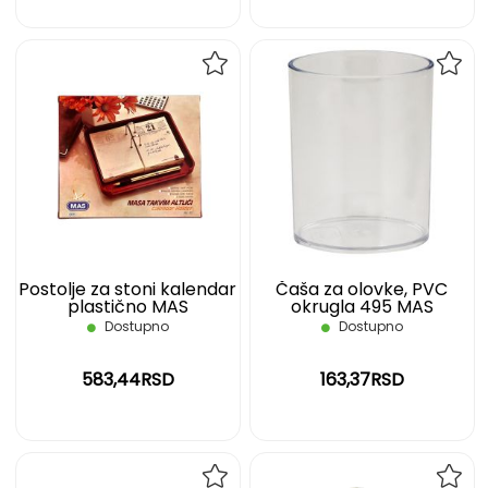
DODAJ
DOD
NA
NA
LISTU
LIST
ŽELJA
ŽELJ
Postolje za stoni kalendar
Čaša za olovke, PVC
plastično MAS
okrugla 495 MAS
Dostupno
Dostupno
583,44RSD
163,37RSD