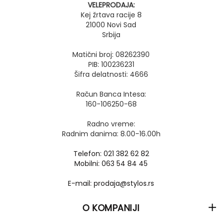
VELEPRODAJA:
Kej žrtava racije 8
21000 Novi Sad
Srbija
Matični broj: 08262390
PIB: 100236231
Šifra delatnosti: 4666
Račun Banca Intesa:
160-106250-68
Radno vreme:
Radnim danima: 8.00-16.00h
Telefon: 021 382 62 82
Mobilni: 063 54 84 45
E-mail: prodaja@stylos.rs
O KOMPANIJI