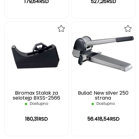
179,64RSD
527,26RSD
DODAJ
DOD
NA
NA
LISTU
LIST
ŽELJA
ŽELJ
Biromax Stalak za
Bušač New silver 250
selotejp BXSS-2566
strana
Dostupno
Dostupno
180,31RSD
56.418,54RSD