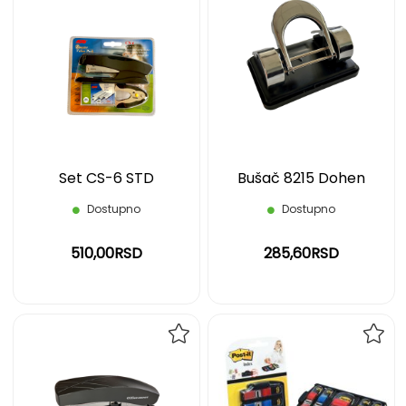
DODAJ
DOD
NA
NA
LISTU
LIST
ŽELJA
ŽELJ
Set CS-6 STD
Bušač 8215 Dohen
Dostupno
Dostupno
510,00RSD
285,60RSD
DODAJ
DOD
NA
NA