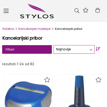
Skip
to
Kor
Content
Početna
Kancelarijski materijal
Kancelarijski pribor
Kancelarijski pribor
Set
Filteri
Asc
Dire
rezultati
1
-
24
od
82
DODAJ
DOD
NA
NA
LISTU
LIST