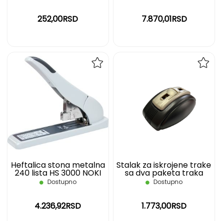
252,00RSD
7.870,01RSD
DODAJ
DOD
NA
NA
LISTU
LIST
ŽELJA
ŽELJ
Heftalica stona metalna
Stalak za iskrojene trake
240 lista HS 3000 NOKI
sa dva paketa traka
Scotch
Dostupno
Dostupno
4.236,92RSD
1.773,00RSD