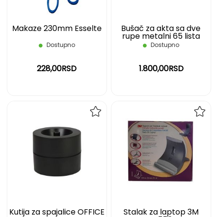
Makaze 230mm Esselte
Bušač za akta sa dve
rupe metalni 65 lista
OFFICE DEPOT
Dostupno
Dostupno
228,00RSD
1.800,00RSD
DODAJ
DOD
NA
NA
LISTU
LIST
ŽELJA
ŽELJ
Kutija za spajalice OFFICE
Stalak za laptop 3M