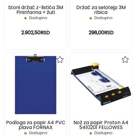
Stoni držač z-listića 3M
Držač za selotejp 3M
Pininfarina + žuti
ribica
blokčićR330
Dostupno
Dostupno
2.902,50RSD
298,00RSD
DODAJ
DOD
NA
NA
LISTU
LIST
ŽELJA
ŽELJ
Podloga za papir A4 PVC
Nož za papir Proton A4
plava FORNAX
5410201 FELLOWES
Dostupno
Dostupno