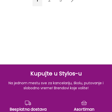
1
2
3
4
Kupujte u Stylos-u
Na jednom mestu sve za kancelariju, školu, putovanje i
slobodno vreme! Brendovi koje volite!
Besplatna dostava
Asortiman