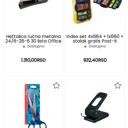
LISTU
LIST
ŽELJA
ŽELJ
Heftalica ručna metalna
Index set 4x684 + 1x680 +
24/6-26-6 30 lista Office
stalak gratis Post-it
Depot
Dostupno
Dostupno
1.310,00RSD
932,40RSD
DODAJ
DOD
NA
NA
LISTU
LIST
ŽELJA
ŽELJ