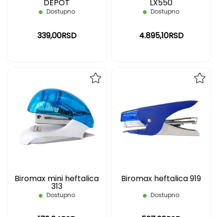
DEPOT
LX550
Dostupno
Dostupno
339,00RSD
4.895,10RSD
DODAJ
DOD
NA
NA
LISTU
LIST
ŽELJA
ŽELJ
Biromax mini heftalica
Biromax heftalica 919
313
Dostupno
Dostupno