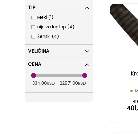
TIP
item
Meki
1
items
nije za laptop
4
items
Ženski
4
VELIČINA
CENA
Kr
334.00RSD - 22871.00RSD
D
89
401