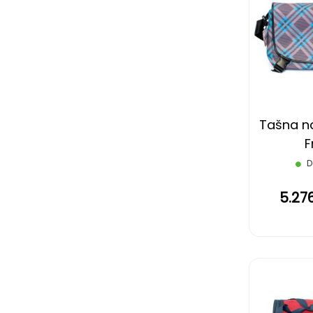
Tašna n
F
D
5.27