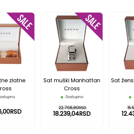
DODAJ
DODAJ
NA
NA
LISTU
LISTU
ŽELJA
ŽELJA
ne zlatne
Sat muški Manhattan
Sat žens
ross
Cross
ostupno
Dostupno
22.798,80RSD
15
6,00RSD
18.239,04RSD
12.4