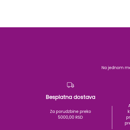
Na jednom mest
Besplatna dostava
Za porudzbine preko
k
5000,00 RSD
pr
pr