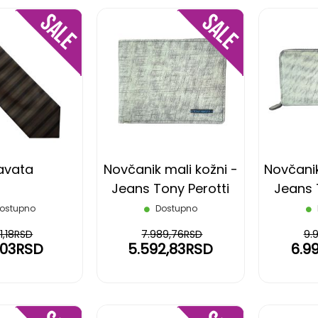
DODAJ
DODAJ
NA
NA
LISTU
LISTU
ŽELJA
ŽELJA
avata
Novčanik mali kožni -
Novčanik 
Jeans Tony Perotti
Jeans 
ostupno
Dostupno
1,18RSD
7.989,76RSD
9.
,03RSD
5.592,83RSD
6.9