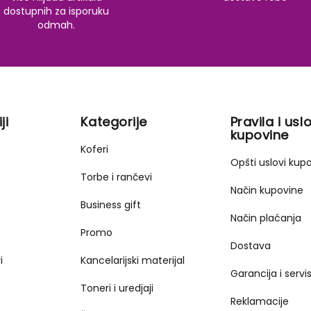
dostupnih za isporuku
odmah.
ji
Kategorije
Pravila i uslo
kupovine
Koferi
Opšti uslovi kup
Torbe i rančevi
Način kupovine
Business gift
Način plaćanja
Promo
Dostava
i
Kancelarijski materijal
Garancija i servi
Toneri i uredjaji
Reklamacije