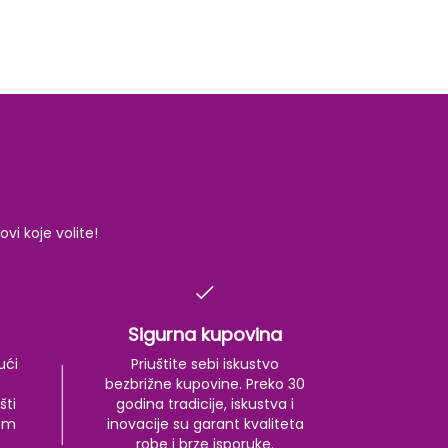
i koje volite!
Sigurna kupovina
ući
Priuštite sebi iskustvo
bezbrižne kupovine. Preko 30
šti
godina tradicije, iskustva i
kom
inovacije su garant kvaliteta
robe i brze isporuke.