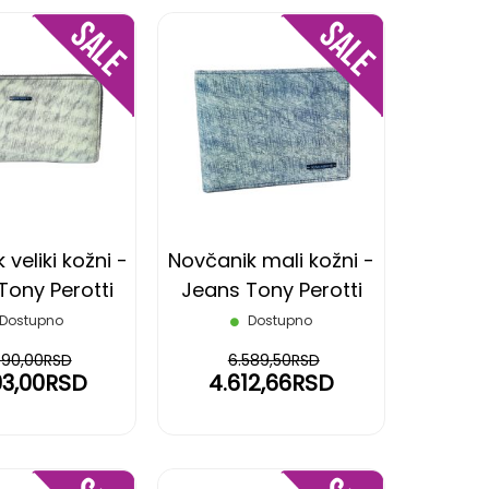
DODAJ
DODAJ
NA
NA
LISTU
LISTU
ŽELJA
ŽELJA
veliki kožni -
Novčanik mali kožni -
Tony Perotti
Jeans Tony Perotti
Dostupno
Dostupno
990,00RSD
6.589,50RSD
93,00RSD
4.612,66RSD