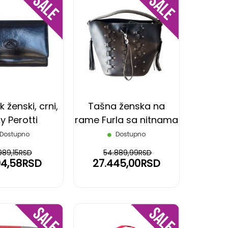
DODAJ
DODAJ
NA
NA
LISTU
LISTU
ŽELJA
ŽELJA
 ženski, crni,
Tašna ženska na
y Perotti
rame Furla sa nitnama
Dostupno
Dostupno
989,15RSD
54.889,99RSD
94,58RSD
27.445,00RSD