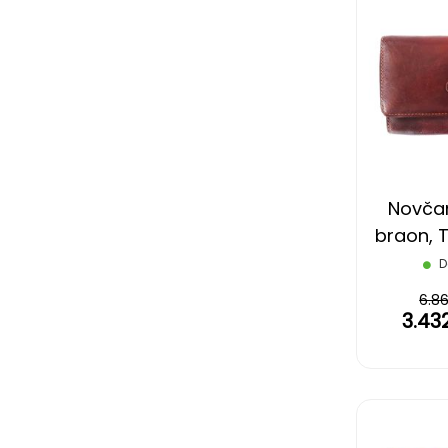
Novčan
braon, T
D
6.8
3.43