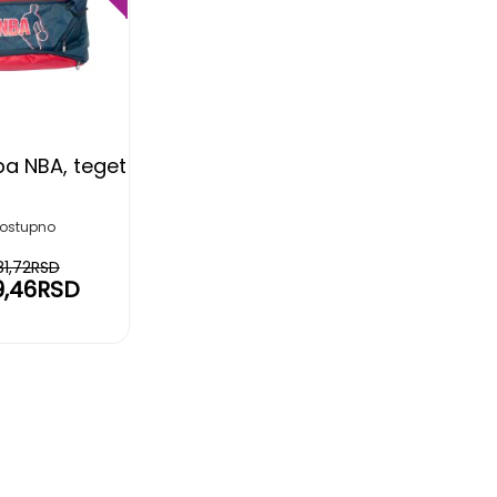
NA
LISTU
ŽELJA
ba NBA, teget
ostupno
81,72RSD
9,46RSD