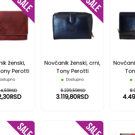
DODAJ
DODAJ
NA
NA
LISTU
LISTU
ŽELJA
ŽELJA
ik ženski,
Novčanik ženski, crni,
Novčanik
ony Perotti
Tony Perotti
Ton
ostupno
Dostupno
64,59RSD
6.239,59RSD
8.
2,30RSD
3.119,80RSD
4.4