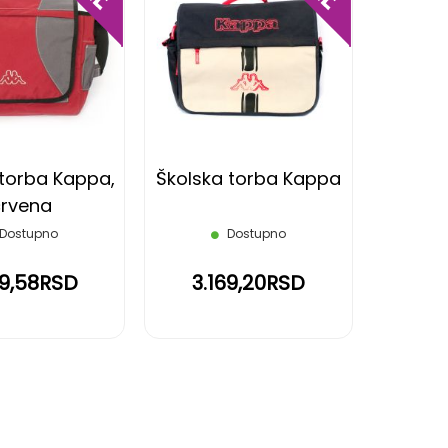
DODAJ
DODAJ
NA
NA
LISTU
LISTU
ŽELJA
ŽELJA
 torba Kappa,
Školska torba Kappa
rvena
Dostupno
Dostupno
79,58RSD
3.169,20RSD