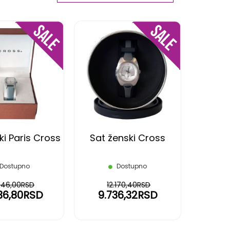
Ascending
Direction
DODAJ
DODAJ
NA
NA
LISTU
LISTU
ŽELJA
ŽELJA
ki Paris Cross
Sat ženski Cross
Dostupno
Dostupno
.546,00RSD
12.170,40RSD
36,80RSD
9.736,32RSD