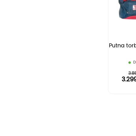
Putna tor
D
3.8
3.29