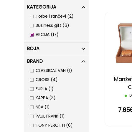
KATEGORIJA
items
Torbe i rančevi
2
items
Business gift
6
items
AKCIJA
17
BOJA
BRAND
item
CLASSICAL VAN
1
Manžet
items
CROSS
4
C
item
FURLA
1
D
items
KAPPA
3
item
NBA
1
7.65
item
PAUL FRANK
1
items
TONY PEROTTI
6