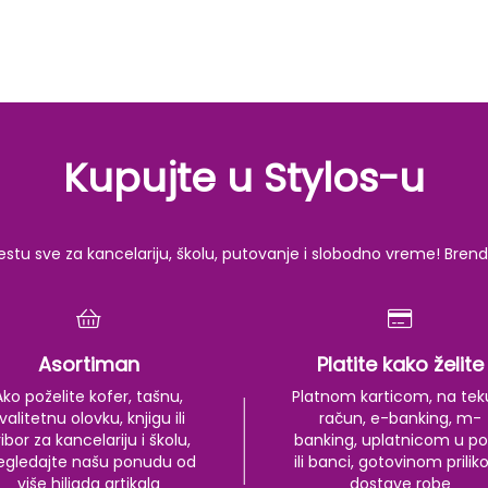
Kupujte u Stylos-u
u sve za kancelariju, školu, putovanje i slobodno vreme! Brendov
Asortiman
Platite kako želite
Ako poželite kofer, tašnu,
Platnom karticom, na tek
valitetnu olovku, knjigu ili
račun, e-banking, m-
ibor za kancelariju i školu,
banking, uplatnicom u po
egledajte našu ponudu od
ili banci, gotovinom prili
više hiljada artikala
dostave robe