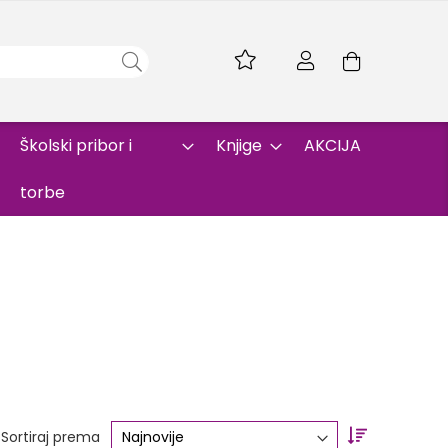
Skip
to
Korpa
Content
Školski pribor i
Knjige
AKCIJA
torbe
Set
Sortiraj prema