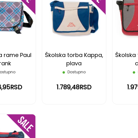
DODAJ
DODAJ
NA
NA
LISTU
LISTU
ŽELJA
ŽELJA
a rame Paul
Školska torba Kappa,
Školska
rank
plava
c
ostupno
Dostupno
6,95RSD
1.789,48RSD
1.9
DODAJ