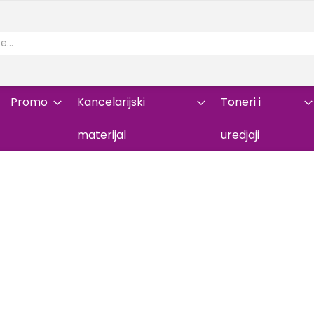
Promo
Kancelarijski
Toneri i
materijal
uredjaji