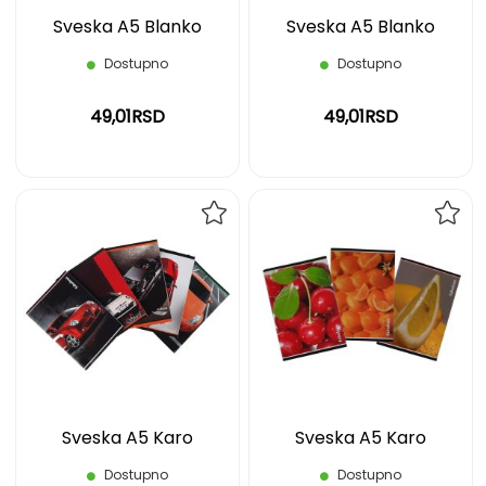
Sveska A5 Blanko
Sveska A5 Blanko
Dostupno
Dostupno
49,01RSD
49,01RSD
DODAJ
DOD
NA
NA
LISTU
LIST
ŽELJA
ŽELJ
Sveska A5 Karo
Sveska A5 Karo
Dostupno
Dostupno