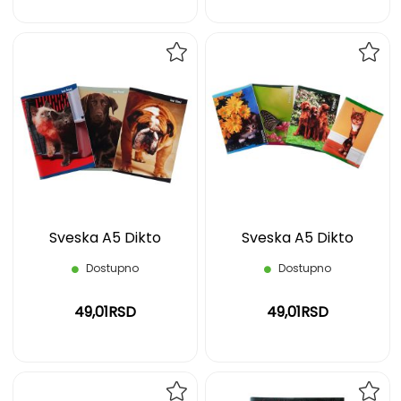
DODAJ
DOD
NA
NA
LISTU
LIST
ŽELJA
ŽELJ
Sveska A5 Dikto
Sveska A5 Dikto
Dostupno
Dostupno
49,01RSD
49,01RSD