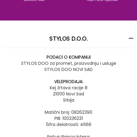
STYLOS D.O.O.
PODACI O KOMPANIJI
STYLOS DOO za promet, proizvodnju i usluge
STYLOS DOO NOVI SAD
VELEPRODAJA:
Kej žrtava racije 8
21000 Novi Sad
Srbija
Matični broj: 08262390
PIB: 100236231
Šifra delatnosti: 4666
Račun Banca Intesa: