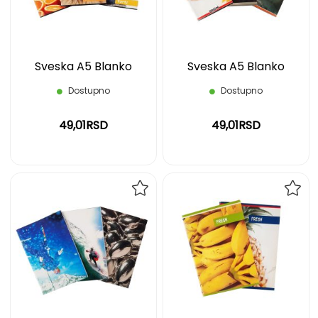
ŽELJA
ŽELJ
Sveska A5 Blanko
Sveska A5 Blanko
Dostupno
Dostupno
49,01RSD
49,01RSD
DODAJ
DOD
NA
NA
LISTU
LIST
ŽELJA
ŽELJ