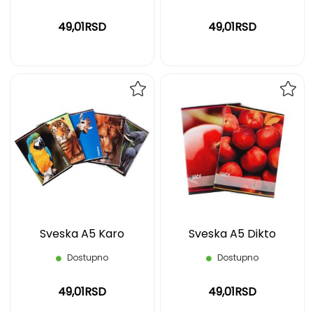
49,01RSD
49,01RSD
DODAJ
DOD
NA
NA
LISTU
LIST
ŽELJA
ŽELJ
Sveska A5 Karo
Sveska A5 Dikto
Dostupno
Dostupno
49,01RSD
49,01RSD