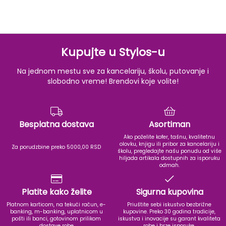
Kupujte u Stylos-u
Na jednom mestu sve za kancelariju, školu, putovanje i
slobodno vreme! Brendovi koje volite!
Besplatna dostava
Asortiman
Ako poželite kofer, tašnu, kvalitetnu
olovku, knjigu ili pribor za kancelariju i
Za porudzbine preko 5000,00 RSD
školu, pregledajte našu ponudu od više
hiljada artikala dostupnih za isporuku
odmah.
Platite kako želite
Sigurna kupovina
Platnom karticom, na tekući račun, e-
Priuštite sebi iskustvo bezbrižne
banking, m-banking, uplatnicom u
kupovine. Preko 30 godina tradicije,
pošti ili banci, gotovinom prilikom
iskustva i inovacije su garant kvaliteta
dostave robe
robe i brze isporuke.