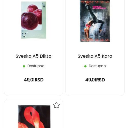
DODAJ
DOD
NA
NA
LISTU
LIST
ŽELJA
ŽELJ
Sveska A5 Dikto
Sveska A5 Karo
Dostupno
Dostupno
49,01RSD
49,01RSD
DODAJ
NA