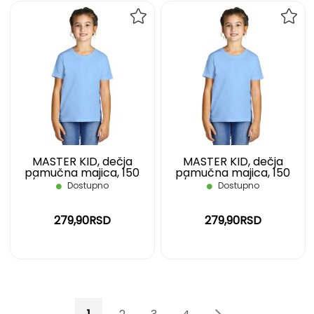
DODAJ
DOD
NA
NA
LISTU
LIST
ŽELJA
ŽELJ
MASTER KID, dečja
MASTER KID, dečja
pamučna majica, 150
pamučna majica, 150
g/m2, svetlo plava, 10
g/m2, svetlo plava, 12
Dostupno
Dostupno
279,90RSD
279,90RSD
Page
You're currently reading page
Page
Page
Page
Page
Page
Sledeće