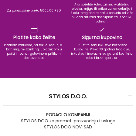
Ako poželite kofer, tašnu, kvalitetnu
olovku, knjigu ili pribor za kancelariju i
Za porudzbine preko 5000,00 RSD
školu, pregledajte našu ponudu od više
hiljada artikala dostupnih za isporuku
odmah.
Platite kako želite
Sigurna kupovina
Platnom karticom, na tekući račun, e-
Priuštite sebi iskustvo bezbrižne
banking, m-banking, uplatnicom u
kupovine. Preko 30 godina tradicije,
pošti ili banci, gotovinom prilikom
iskustva i inovacije su garant kvaliteta
dostave robe
robe i brze isporuke.
STYLOS D.O.O.
PODACI O KOMPANIJI
STYLOS DOO za promet, proizvodnju i usluge
STYLOS DOO NOVI SAD