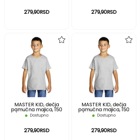
279,90RSD
279,90RSD
DODAJ
DOD
NA
NA
LISTU
LIST
ŽELJA
ŽELJ
MASTER KID, dečja
MASTER KID, dečja
pamučna majica, 150
pamučna majica, 150
g/m2, pepeljasta, 02
g/m2, pepeljasta, 04
Dostupno
Dostupno
279,90RSD
279,90RSD