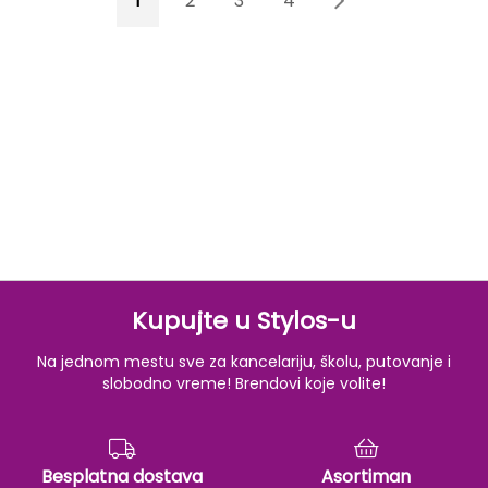
1
2
3
4
5
Kupujte u Stylos-u
Na jednom mestu sve za kancelariju, školu, putovanje i
slobodno vreme! Brendovi koje volite!
Besplatna dostava
Asortiman