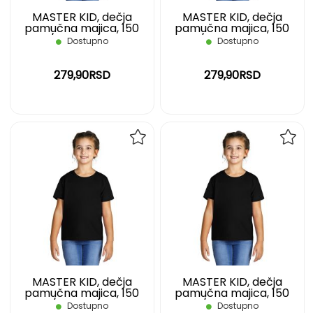
MASTER KID, dečja
MASTER KID, dečja
pamučna majica, 150
pamučna majica, 150
g/m2, crna, 06
g/m2, crna, 08
Dostupno
Dostupno
279,90RSD
279,90RSD
DODAJ
DOD
NA
NA
LISTU
LIST
ŽELJA
ŽELJ
MASTER KID, dečja
MASTER KID, dečja
pamučna majica, 150
pamučna majica, 150
g/m2, crna, 10
g/m2, crna, 12
Dostupno
Dostupno