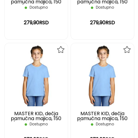
pamučna majica, 150
pamučna majica, 150
g/m2, plava, 10
g/m2, plava, 12
Dostupno
Dostupno
279,90RSD
279,90RSD
DODAJ
DOD
NA
NA
LISTU
LIST
ŽELJA
ŽELJ
MASTER KID, dečja
MASTER KID, dečja
pamučna majica, 150
pamučna majica, 150
g/m2, svetlo plava, 02
g/m2, svetlo plava, 04
Dostupno
Dostupno