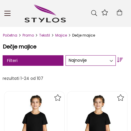
Skip
to
Kor
Content
Početna
Promo
Tekstil
Majice
Dečje majice
Dečje majice
Set
Filteri
Asc
Dire
rezultati
1
-
24
od
107
DODAJ
DOD
NA
NA
LISTU
LIST