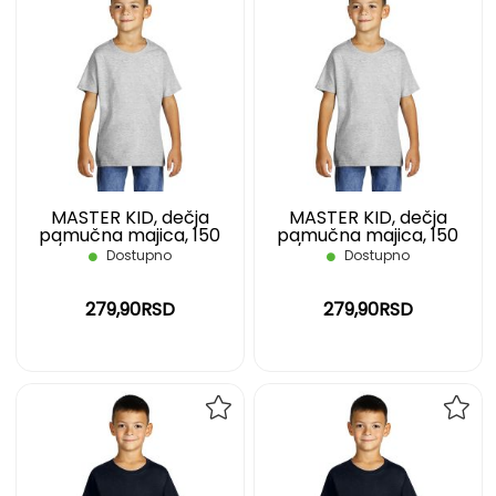
DODAJ
DOD
NA
NA
LISTU
LIST
ŽELJA
ŽELJ
MASTER KID, dečja
MASTER KID, dečja
pamučna majica, 150
pamučna majica, 150
g/m2, pepeljasta, 10
g/m2, pepeljasta, 12
Dostupno
Dostupno
279,90RSD
279,90RSD
DODAJ
DOD
NA
NA