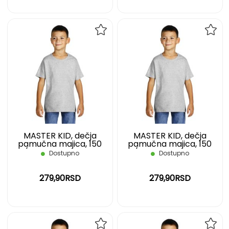
DODAJ
DOD
NA
NA
LISTU
LIST
ŽELJA
ŽELJ
MASTER KID, dečja
MASTER KID, dečja
pamučna majica, 150
pamučna majica, 150
g/m2, pepeljasta, 06
g/m2, pepeljasta, 08
Dostupno
Dostupno
279,90RSD
279,90RSD