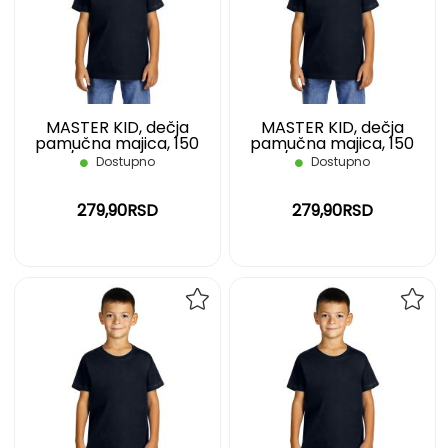
LISTU
LIST
ŽELJA
ŽELJ
MASTER KID, dečja
MASTER KID, dečja
pamučna majica, 150
pamučna majica, 150
g/m2, plava, 02
g/m2, plava, 04
Dostupno
Dostupno
279,90RSD
279,90RSD
DODAJ
DOD
NA
NA
LISTU
LIST
ŽELJA
ŽELJ