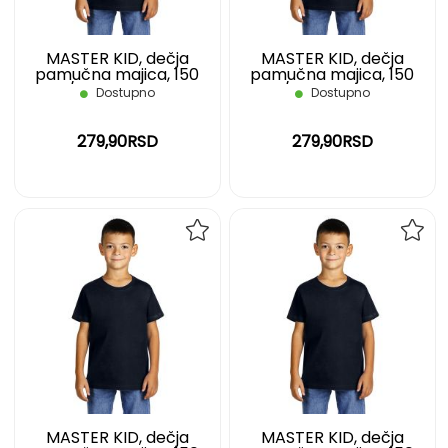
MASTER KID, dečja
MASTER KID, dečja
pamučna majica, 150
pamučna majica, 150
g/m2, plava, 06
g/m2, plava, 08
Dostupno
Dostupno
279,90RSD
279,90RSD
DODAJ
DOD
NA
NA
LISTU
LIST
ŽELJA
ŽELJ
MASTER KID, dečja
MASTER KID, dečja