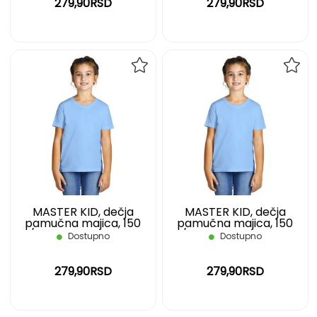
279,90RSD
279,90RSD
DODAJ
DOD
NA
NA
LISTU
LIST
ŽELJA
ŽELJ
MASTER KID, dečja
MASTER KID, dečja
pamučna majica, 150
pamučna majica, 150
g/m2, svetlo plava, 06
g/m2, svetlo plava, 08
Dostupno
Dostupno
279,90RSD
279,90RSD