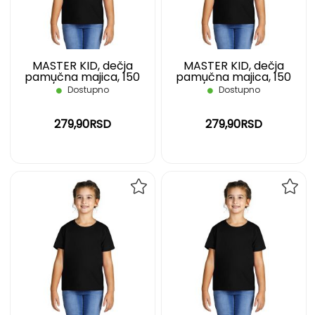
ŽELJA
ŽELJ
MASTER KID, dečja
MASTER KID, dečja
pamučna majica, 150
pamučna majica, 150
g/m2, crna, 02
g/m2, crna, 04
Dostupno
Dostupno
279,90RSD
279,90RSD
DODAJ
DOD
NA
NA
LISTU
LIST
ŽELJA
ŽELJ