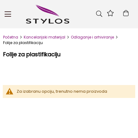
Skip
to
Kor
Content
Početna
Kancelarijski materijal
Odlaganje i arhiviranje
Folije za plastifikaciju
Folije za plastifikaciju
Za izabranu opciju, trenutno nema proizvoda