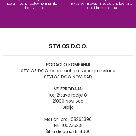
pošti ili banci, gotovinom prilikom
iskustva i inovacije su garant kvaliteta
dostave robe
robe i brze isporuke.
STYLOS D.O.O.
PODACI O KOMPANIJI
STYLOS DOO za promet, proizvodnju i usluge
STYLOS DOO NOVI SAD
VELEPRODAJA:
Kej žrtava racije 8
21000 Novi Sad
Srbija
Matični broj: 08262390
PIB: 100236231
Šifra delatnosti: 4666