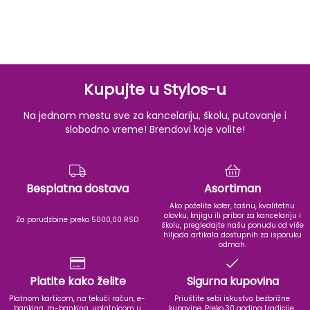
Kupujte u Stylos-u
Na jednom mestu sve za kancelariju, školu, putovanje i
slobodno vreme! Brendovi koje volite!
Besplatna dostava
Asortiman
Ako poželite kofer, tašnu, kvalitetnu
olovku, knjigu ili pribor za kancelariju i
Za porudzbine preko 5000,00 RSD
školu, pregledajte našu ponudu od više
hiljada artikala dostupnih za isporuku
odmah.
Platite kako želite
Sigurna kupovina
Platnom karticom, na tekući račun, e-
Priuštite sebi iskustvo bezbrižne
banking, m-banking, uplatnicom u
kupovine. Preko 30 godina tradicije,