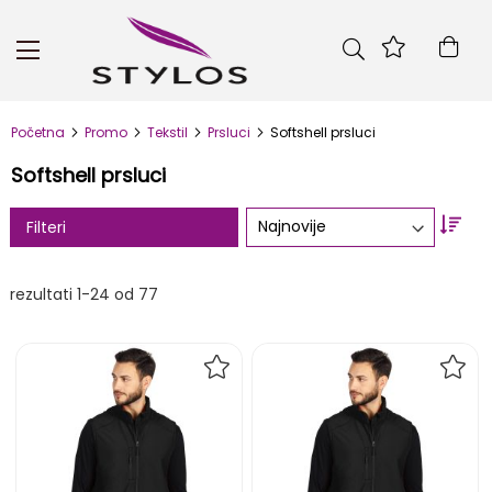
Skip
to
Kor
Content
Početna
Promo
Tekstil
Prsluci
Softshell prsluci
Softshell prsluci
Set
Filteri
Asc
Dire
rezultati
1
-
24
od
77
DODAJ
DOD
NA
NA
LISTU
LIST