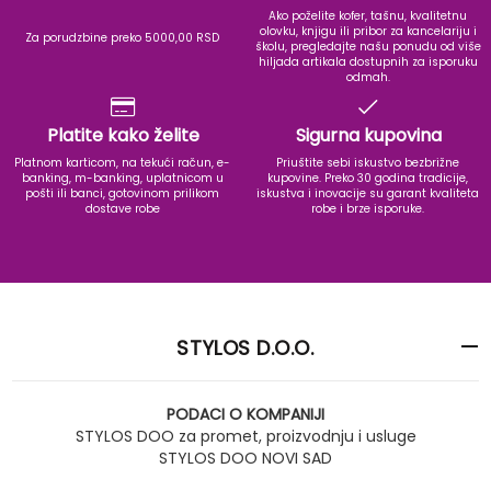
Ako poželite kofer, tašnu, kvalitetnu
olovku, knjigu ili pribor za kancelariju i
Za porudzbine preko 5000,00 RSD
školu, pregledajte našu ponudu od više
hiljada artikala dostupnih za isporuku
odmah.
Platite kako želite
Sigurna kupovina
Platnom karticom, na tekući račun, e-
Priuštite sebi iskustvo bezbrižne
banking, m-banking, uplatnicom u
kupovine. Preko 30 godina tradicije,
pošti ili banci, gotovinom prilikom
iskustva i inovacije su garant kvaliteta
dostave robe
robe i brze isporuke.
STYLOS D.O.O.
PODACI O KOMPANIJI
STYLOS DOO za promet, proizvodnju i usluge
STYLOS DOO NOVI SAD