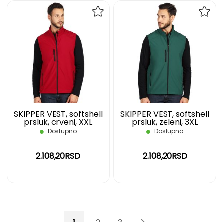
DODAJ
DOD
NA
NA
LISTU
LIST
ŽELJA
ŽELJ
SKIPPER VEST, softshell
SKIPPER VEST, softshell
prsluk, crveni, XXL
prsluk, zeleni, 3XL
Dostupno
Dostupno
2.108,20RSD
2.108,20RSD
Page
You're currently reading page
Page
Page
Page
Page
Sledeće