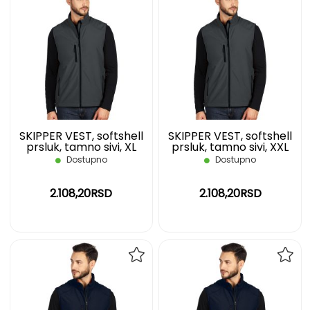
DODAJ
DOD
NA
NA
LISTU
LIST
ŽELJA
ŽELJ
SKIPPER VEST, softshell
SKIPPER VEST, softshell
prsluk, tamno sivi, XL
prsluk, tamno sivi, XXL
Dostupno
Dostupno
2.108,20RSD
2.108,20RSD
DODAJ
DOD
NA
NA