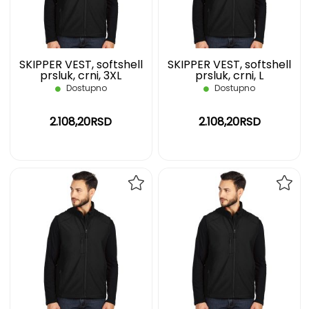
ŽELJA
ŽELJ
SKIPPER VEST, softshell
SKIPPER VEST, softshell
prsluk, crni, 3XL
prsluk, crni, L
Dostupno
Dostupno
2.108,20RSD
2.108,20RSD
DODAJ
DOD
NA
NA
LISTU
LIST
ŽELJA
ŽELJ