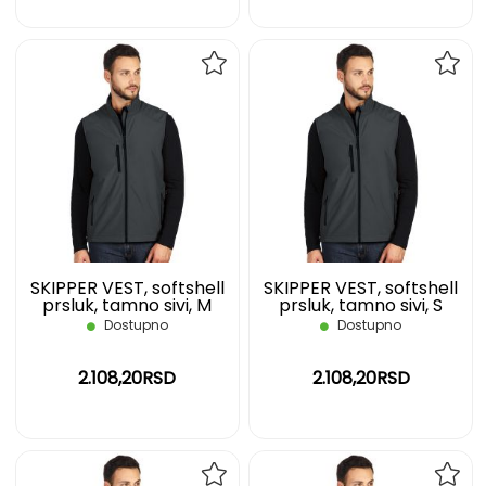
DODAJ
DOD
NA
NA
LISTU
LIST
ŽELJA
ŽELJ
SKIPPER VEST, softshell
SKIPPER VEST, softshell
prsluk, tamno sivi, M
prsluk, tamno sivi, S
Dostupno
Dostupno
2.108,20RSD
2.108,20RSD