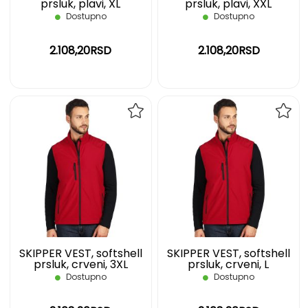
prsluk, plavi, XL
prsluk, plavi, XXL
Dostupno
Dostupno
2.108,20RSD
2.108,20RSD
DODAJ
DOD
NA
NA
LISTU
LIST
ŽELJA
ŽELJ
SKIPPER VEST, softshell
SKIPPER VEST, softshell
prsluk, crveni, 3XL
prsluk, crveni, L
Dostupno
Dostupno