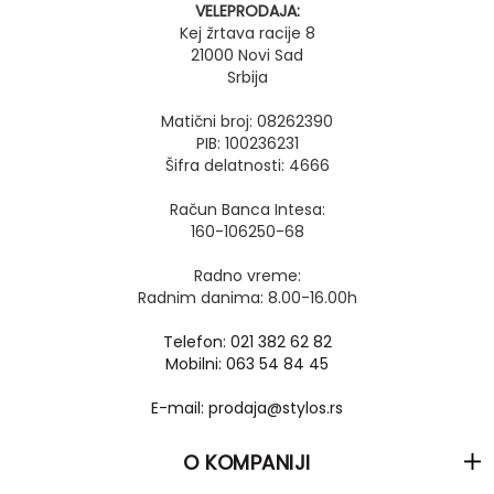
VELEPRODAJA:
Kej žrtava racije 8
21000 Novi Sad
Srbija
Matični broj: 08262390
PIB: 100236231
Šifra delatnosti: 4666
Račun Banca Intesa:
160-106250-68
Radno vreme:
Radnim danima: 8.00-16.00h
Telefon: 021 382 62 82
Mobilni: 063 54 84 45
E-mail: prodaja@stylos.rs
O KOMPANIJI