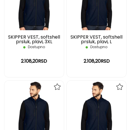
LISTU
LIST
ŽELJA
ŽELJ
SKIPPER VEST, softshell
SKIPPER VEST, softshell
prsluk, plavi, 3XL
prsluk, plavi, L
Dostupno
Dostupno
2.108,20RSD
2.108,20RSD
DODAJ
DOD
NA
NA
LISTU
LIST
ŽELJA
ŽELJ