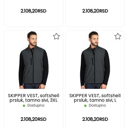
2.108,20RSD
2.108,20RSD
DODAJ
DOD
NA
NA
LISTU
LIST
ŽELJA
ŽELJ
SKIPPER VEST, softshell
SKIPPER VEST, softshell
prsluk, tamno sivi, 3XL
prsluk, tamno sivi, L
Dostupno
Dostupno
2.108,20RSD
2.108,20RSD