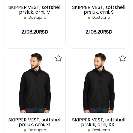
SKIPPER VEST, softshell
SKIPPER VEST, softshell
prsluk, crni, M
prsluk, crni, S
Dostupno
Dostupno
2.108,20RSD
2.108,20RSD
DODAJ
DOD
NA
NA
LISTU
LIST
ŽELJA
ŽELJ
SKIPPER VEST, softshell
SKIPPER VEST, softshell
prsluk, crni, XL
prsluk, crni, XXL
Dostupno
Dostupno