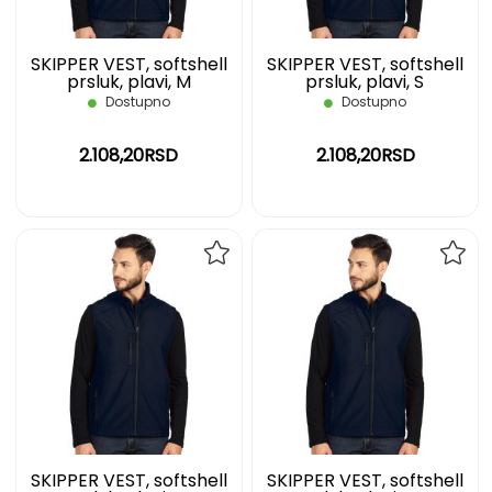
SKIPPER VEST, softshell
SKIPPER VEST, softshell
prsluk, plavi, M
prsluk, plavi, S
Dostupno
Dostupno
2.108,20RSD
2.108,20RSD
DODAJ
DOD
NA
NA
LISTU
LIST
ŽELJA
ŽELJ
SKIPPER VEST, softshell
SKIPPER VEST, softshell