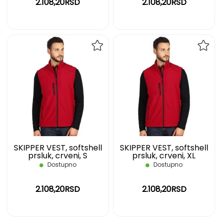
2.108,20RSD
2.108,20RSD
DODAJ
DOD
NA
NA
LISTU
LIST
ŽELJA
ŽELJ
SKIPPER VEST, softshell
SKIPPER VEST, softshell
prsluk, crveni, S
prsluk, crveni, XL
Dostupno
Dostupno
2.108,20RSD
2.108,20RSD