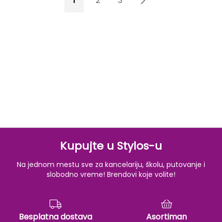
1
2
3
4
Kupujte u Stylos-u
Na jednom mestu sve za kancelariju, školu, putovanje i
slobodno vreme! Brendovi koje volite!
Besplatna dostava
Asortiman