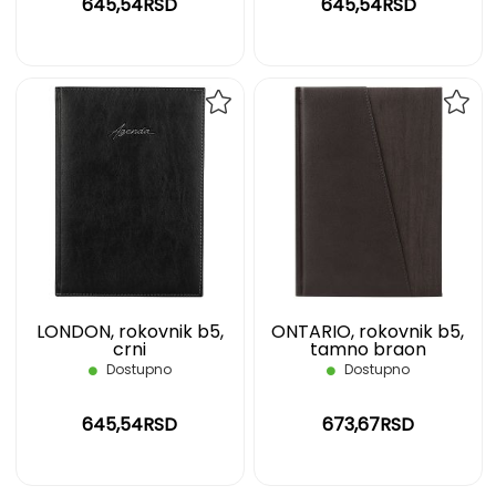
645,54RSD
645,54RSD
DODAJ
DOD
NA
NA
LISTU
LIST
ŽELJA
ŽELJ
LONDON, rokovnik b5,
ONTARIO, rokovnik b5,
crni
tamno braon
Dostupno
Dostupno
645,54RSD
673,67RSD