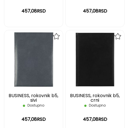
457,08RSD
457,08RSD
DODAJ
DOD
NA
NA
LISTU
LIST
ŽELJA
ŽELJ
BUSINESS, rokovnik b5,
BUSINESS, rokovnik b5,
sivi
crni
Dostupno
Dostupno
457,08RSD
457,08RSD