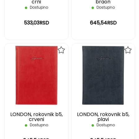
crni
braon
Dostupno
Dostupno
533,03RSD
645,54RSD
DODAJ
DOD
NA
NA
LISTU
LIST
ŽELJA
ŽELJ
LONDON, rokovnik b5,
LONDON, rokovnik b5,
crveni
plavi
Dostupno
Dostupno