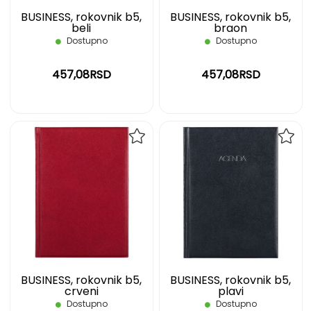
BUSINESS, rokovnik b5,
BUSINESS, rokovnik b5,
beli
braon
Dostupno
Dostupno
457,08RSD
457,08RSD
DODAJ
DOD
NA
NA
LISTU
LIST
ŽELJA
ŽELJ
BUSINESS, rokovnik b5,
BUSINESS, rokovnik b5,
crveni
plavi
Dostupno
Dostupno