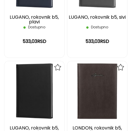
LUGANO, rokovnik b5,
LUGANO, rokovnik b5, sivi
plavi
Dostupno
Dostupno
533,03RSD
533,03RSD
DODAJ
DOD
NA
NA
LISTU
LIST
ŽELJA
ŽELJ
LUGANO, rokovnik b5,
LONDON, rokovnik b5,