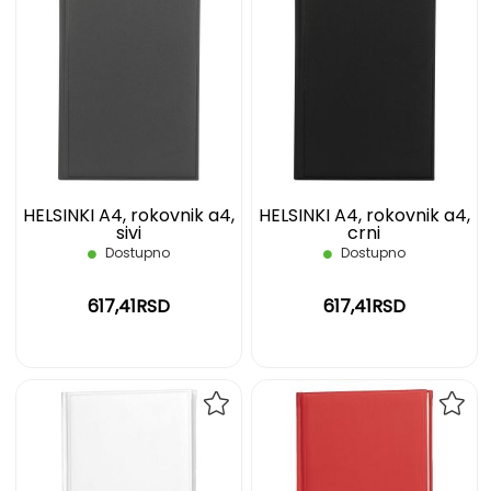
DODAJ
DOD
NA
NA
LISTU
LIST
ŽELJA
ŽELJ
HELSINKI A4, rokovnik a4,
HELSINKI A4, rokovnik a4,
sivi
crni
Dostupno
Dostupno
617,41RSD
617,41RSD
DODAJ
DOD
NA
NA