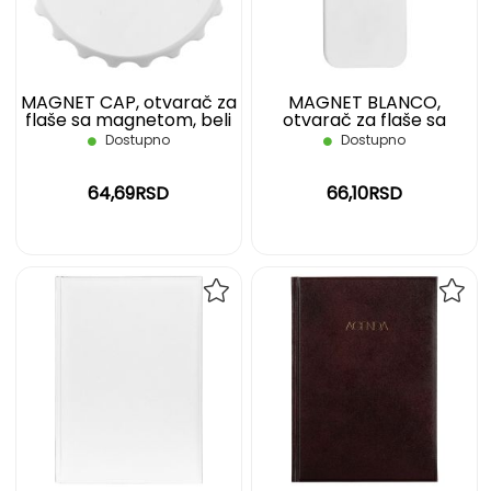
ŽELJA
ŽELJ
MAGNET CAP, otvarač za
MAGNET BLANCO,
flaše sa magnetom, beli
otvarač za flaše sa
magnetom, beli
Dostupno
Dostupno
64,69RSD
66,10RSD
DODAJ
DOD
NA
NA
LISTU
LIST
ŽELJA
ŽELJ