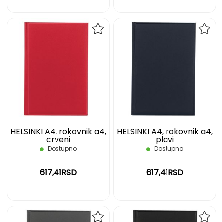
DODAJ
DOD
NA
NA
LISTU
LIST
ŽELJA
ŽELJ
HELSINKI A4, rokovnik a4,
HELSINKI A4, rokovnik a4,
crveni
plavi
Dostupno
Dostupno
617,41RSD
617,41RSD