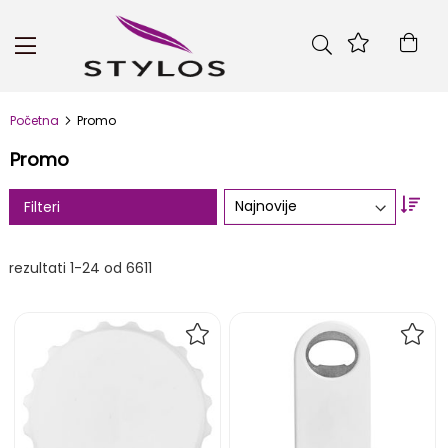
Skip
to
Kor
Content
Početna
Promo
Promo
Set
Filteri
Asc
Dire
rezultati
1
-
24
od
6611
DODAJ
DOD
NA
NA
LISTU
LIST