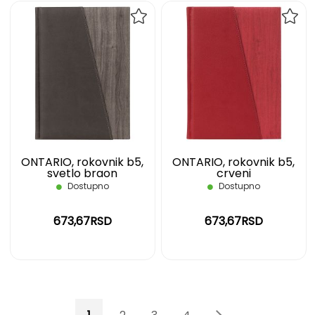
DODAJ
DOD
NA
NA
LISTU
LIST
ŽELJA
ŽELJ
ONTARIO, rokovnik b5,
ONTARIO, rokovnik b5,
svetlo braon
crveni
Dostupno
Dostupno
673,67RSD
673,67RSD
Page
You're currently reading page
Page
Page
Page
Page
Page
Sledeće