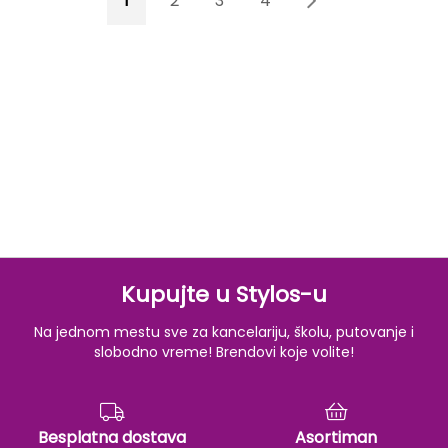
1
2
3
4
5
Kupujte u Stylos-u
Na jednom mestu sve za kancelariju, školu, putovanje i
slobodno vreme! Brendovi koje volite!
Besplatna dostava
Asortiman