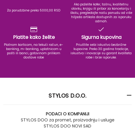
Ako poželite kofer, tašnu, kvalitetnu
olovku, knjigu ili pribor za kancelariju i
Za porudzbine preko 5000,00 RSD
školu, pregledajte našu ponudu od više
hiljada artikala dostupnih za isporuku
odmah.
Platite kako želite
Sigurna kupovina
Platnom karticom, na tekući račun, e-
Priuštite sebi iskustvo bezbrižne
banking, m-banking, uplatnicom u
kupovine. Preko 30 godina tradicije,
pošti ili banci, gotovinom prilikom
iskustva i inovacije su garant kvaliteta
dostave robe
robe i brze isporuke.
STYLOS D.O.O.
PODACI O KOMPANIJI
STYLOS DOO za promet, proizvodnju i usluge
STYLOS DOO NOVI SAD