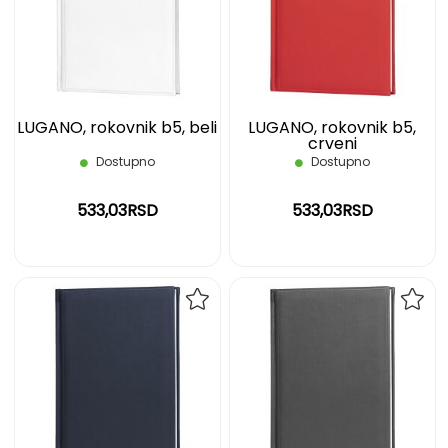
LISTU
LIST
ŽELJA
ŽELJ
LUGANO, rokovnik b5, beli
LUGANO, rokovnik b5,
crveni
Dostupno
Dostupno
533,03RSD
533,03RSD
DODAJ
DOD
NA
NA
LISTU
LIST
ŽELJA
ŽELJ