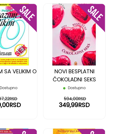
DODAJ
DODAJ
NA
NA
LISTU
LISTU
ŽELJA
ŽELJA
 SA VELIKIM O
NOVI BESPLATNI
ČOKOLADNI SEKS
Dostupno
Dostupno
97,22RSD
594,00RSD
0,00RSD
349,99RSD