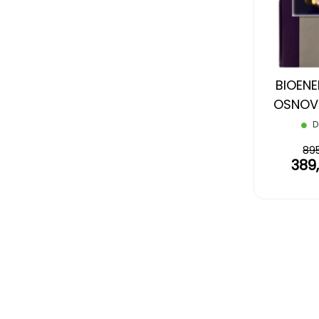
BIOENE
OSNOVN
D
89
389