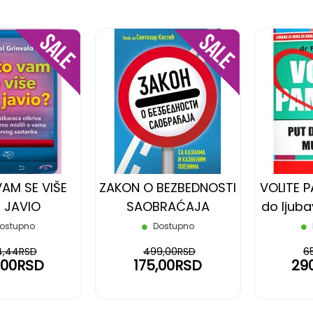
DODAJ
DODAJ
NA
NA
LISTU
LISTU
ŽELJA
ŽELJA
AM SE VIŠE
ZAKON O BEZBEDNOSTI
VOLITE 
E JAVIO
SAOBRAĆAJA
do ljub
ostupno
Dostupno
4,44RSD
499,00RSD
6
,00RSD
175,00RSD
29