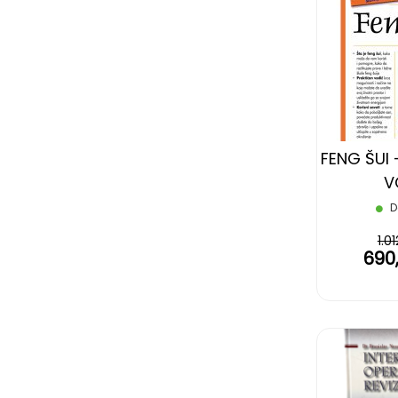
FENG ŠUI
V
D
1.0
690