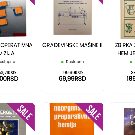
NA
NA
LISTU
LISTU
ŽELJA
ŽELJA
I OPERATIVNA
GRAĐEVINSKE MAŠINE II
ZBIRKA
VIZIJA
HEMIJ
ostupno
Dostupno
53,71RSD
99,99RSD
3
,00RSD
69,99RSD
18
DODAJ
DODAJ
NA
NA