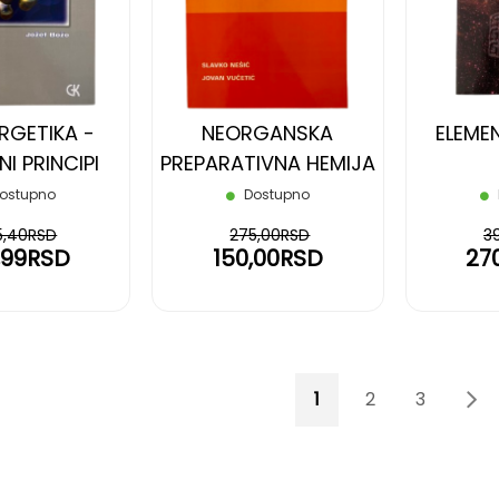
LISTU
LISTU
ŽELJA
ŽELJA
RGETIKA -
NEORGANSKA
ELEME
I PRINCIPI
PREPARATIVNA HEMIJA
ostupno
Dostupno
5,40RSD
275,00RSD
3
,99RSD
150,00RSD
27
Page
You're currently rea
Page
Page
P
Sl
1
2
3