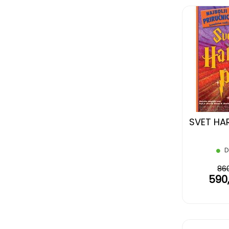
SVET HA
D
86
590