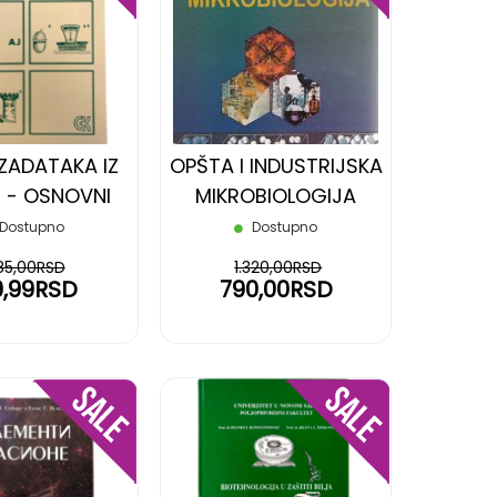
NA
NA
LISTU
LISTU
ŽELJA
ŽELJA
 ZADATAKA IZ
OPŠTA I INDUSTRIJSKA
E - OSNOVNI
MIKROBIOLOGIJA
KURS
Dostupno
Dostupno
85,00RSD
1.320,00RSD
9,99RSD
790,00RSD
DODAJ
DODAJ
NA
NA