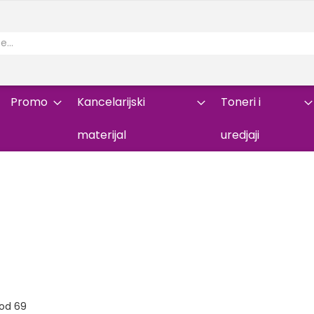
Promo
Kancelarijski
Toneri i
materijal
uredjaji
od
69