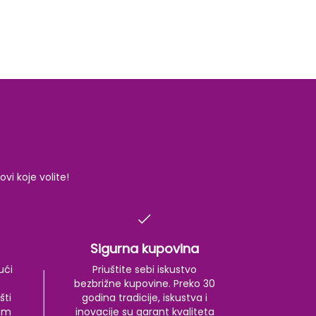
i koje volite!
Sigurna kupovina
ući
Priuštite sebi iskustvo
bezbrižne kupovine. Preko 30
šti
godina tradicije, iskustva i
kom
inovacije su garant kvaliteta