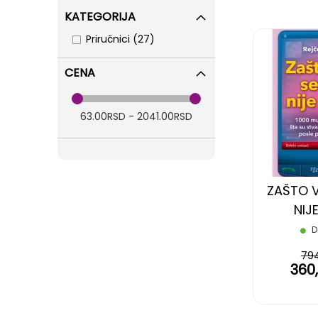
KATEGORIJA
items
Priručnici
27
CENA
63.00RSD - 2041.00RSD
ZAŠTO V
NIJ
D
79
360