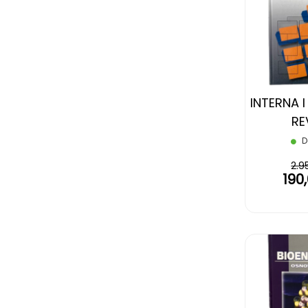
INTERNA 
RE
D
2.9
190