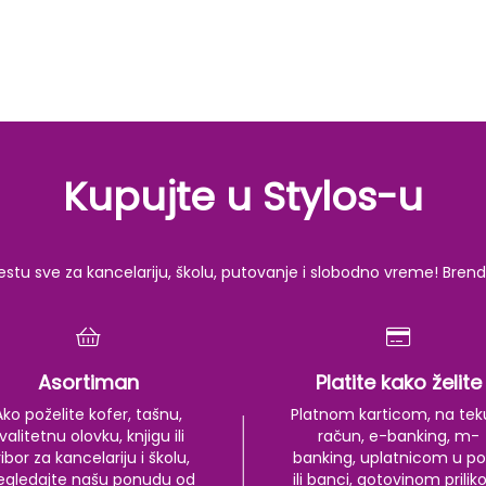
Kupujte u Stylos-u
u sve za kancelariju, školu, putovanje i slobodno vreme! Brendov
Asortiman
Platite kako želite
Ako poželite kofer, tašnu,
Platnom karticom, na tek
valitetnu olovku, knjigu ili
račun, e-banking, m-
ibor za kancelariju i školu,
banking, uplatnicom u po
egledajte našu ponudu od
ili banci, gotovinom prili