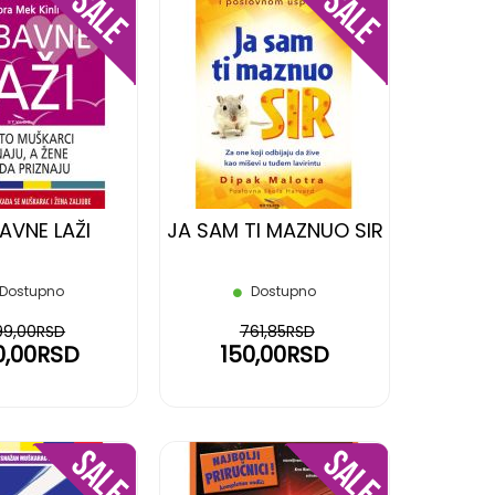
DODAJ
DODAJ
NA
NA
LISTU
LISTU
ŽELJA
ŽELJA
AVNE LAŽI
JA SAM TI MAZNUO SIR
Dostupno
Dostupno
99,00RSD
761,85RSD
0,00RSD
150,00RSD