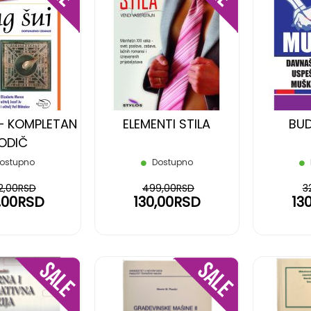
DODAJ
DODAJ
NA
NA
LISTU
LISTU
ŽELJA
ŽELJA
 – KOMPLETAN
ELEMENTI STILA
BUD
ODIČ
ostupno
Dostupno
12,00RSD
499,00RSD
3
,00RSD
130,00RSD
13
DODAJ
DODAJ