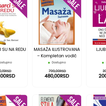
DODAJ
DODAJ
NA
NA
LISTU
LISTU
ŽELJA
ŽELJA
 SU NA REDU
MASAŽA ILUSTROVANA
LJUB
– Kompletan vodič
ostupno
Dostupno
0,19RSD
799,00RSD
3
,00RSD
480,00RSD
20