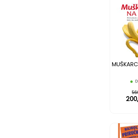
MUŠKARCI
D
56
200