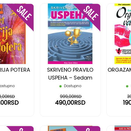
DODAJ
DODAJ
NA
NA
LISTU
LISTU
ŽELJA
ŽELJA
RIJA POTERA
SKRIVENO PRAVILO
ORGAZAM
USPEHA – Sedam
skrivenih koraka za
ostupno
Dostupno
postizanje
0,00RSD
999,00RSD
3
blagostanja i sreće
,00RSD
490,00RSD
19