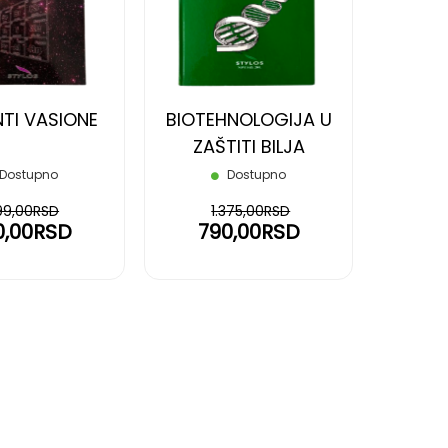
LISTU
LISTU
ŽELJA
ŽELJA
NTI VASIONE
BIOTEHNOLOGIJA U
ZAŠTITI BILJA
Dostupno
Dostupno
99,00RSD
1.375,00RSD
0,00RSD
790,00RSD
ding page
age
edeće