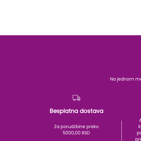
Na jednom mest
Besplatna dostava
Za porudzbine preko
k
5000,00 RSD
pr
pr