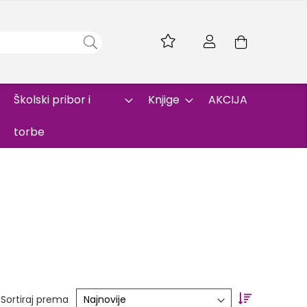
Skip
to
Korpa
Content
Školski pribor i
Knjige
AKCIJA
torbe
Set
Sortiraj prema