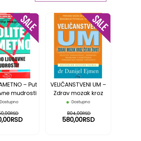
Ascending
Direction
DODAJ
DODAJ
NA
NA
LISTU
LISTU
ŽELJA
ŽELJA
PAMETNO – Put
VELIČANSTVENI UM –
avne mudrosti
Zdrav mozak kroz
čitav život
Dostupno
Dostupno
50,00RSD
804,00RSD
0,00RSD
580,00RSD