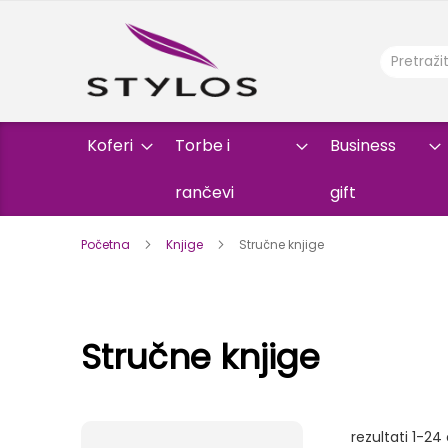
Koferi
Torbe i
Business
rančevi
gift
Početna
Knjige
Stručne knjige
Stručne knjige
rezultati
1
-
24