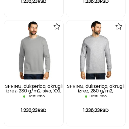
1.236,23RSD
1.236,23RSD
DODAJ
DOD
NA
NA
LISTU
LIST
ŽELJA
ŽELJ
SPRING, dukserica, okrugli
SPRING, dukserica, okrugli
izrez, 280 g/m2, siva, XXL
izrez, 280 g/m2,
pepeljasta, 3XL
Dostupno
Dostupno
1.236,23RSD
1.236,23RSD