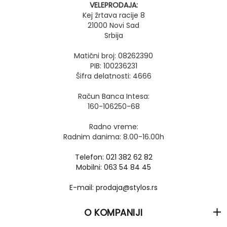
VELEPRODAJA:
Kej žrtava racije 8
21000 Novi Sad
Srbija
Matični broj: 08262390
PIB: 100236231
Šifra delatnosti: 4666
Račun Banca Intesa:
160-106250-68
Radno vreme:
Radnim danima: 8.00-16.00h
Telefon: 021 382 62 82
Mobilni: 063 54 84 45
E-mail: prodaja@stylos.rs
O KOMPANIJI