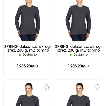
DODAJ
DOD
NA
NA
LISTU
LIST
ŽELJA
ŽELJ
SPRING, dukserica, okrugli
SPRING, dukserica, okrugli
izrez, 280 g/m2, tamno
izrez, 280 g/m2, tamno
siva, S
siva, XL
Dostupno
Dostupno
1.236,23RSD
1.236,23RSD
DODAJ
DOD
NA
NA