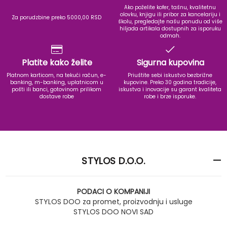
Ako poželite kofer, tašnu, kvalitetnu
olovku, knjigu ili pribor za kancelariju i
Za porudzbine preko 5000,00 RSD
školu, pregledajte našu ponudu od više
hiljada artikala dostupnih za isporuku
odmah.
Platite kako želite
Sigurna kupovina
Platnom karticom, na tekući račun, e-
Priuštite sebi iskustvo bezbrižne
banking, m-banking, uplatnicom u
kupovine. Preko 30 godina tradicije,
pošti ili banci, gotovinom prilikom
iskustva i inovacije su garant kvaliteta
dostave robe
robe i brze isporuke.
STYLOS D.O.O.
PODACI O KOMPANIJI
STYLOS DOO za promet, proizvodnju i usluge
STYLOS DOO NOVI SAD