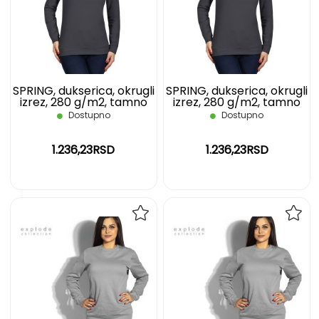
LISTU
LIST
ŽELJA
ŽELJ
SPRING, dukserica, okrugli
SPRING, dukserica, okrugli
izrez, 280 g/m2, tamno
izrez, 280 g/m2, tamno
siva, XS
siva, XXL
Dostupno
Dostupno
1.236,23RSD
1.236,23RSD
DODAJ
DOD
NA
NA
LISTU
LIST
ŽELJA
ŽELJ