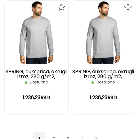
DODAJ
DOD
NA
NA
LISTU
LIST
ŽELJA
ŽELJ
SPRING, dukserica, okrugli
SPRING, dukserica, okrugli
izrez, 280 g/m2,
izrez, 280 g/m2,
pepeljasta, L
pepeljasta, M
Dostupno
Dostupno
1.236,23RSD
1.236,23RSD
Page
You're currently reading page
Page
Page
Page
Page
Page
Sledeće