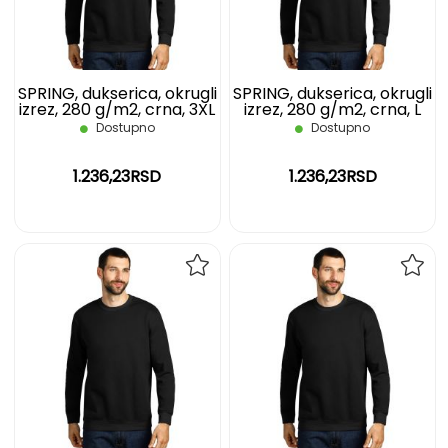
ŽELJA
ŽELJ
SPRING, dukserica, okrugli
SPRING, dukserica, okrugli
izrez, 280 g/m2, crna, 3XL
izrez, 280 g/m2, crna, L
Dostupno
Dostupno
1.236,23RSD
1.236,23RSD
DODAJ
DOD
NA
NA
LISTU
LIST
ŽELJA
ŽELJ