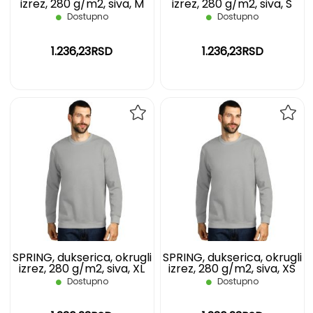
izrez, 280 g/m2, siva, M
izrez, 280 g/m2, siva, S
Dostupno
Dostupno
1.236,23RSD
1.236,23RSD
DODAJ
DOD
NA
NA
LISTU
LIST
ŽELJA
ŽELJ
SPRING, dukserica, okrugli
SPRING, dukserica, okrugli
izrez, 280 g/m2, siva, XL
izrez, 280 g/m2, siva, XS
Dostupno
Dostupno