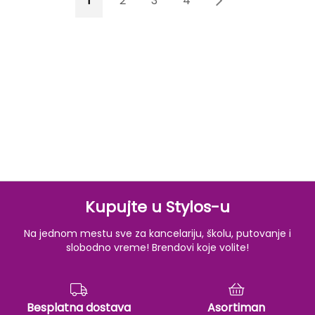
1
2
3
4
5
Kupujte u Stylos-u
Na jednom mestu sve za kancelariju, školu, putovanje i
slobodno vreme! Brendovi koje volite!
Besplatna dostava
Asortiman