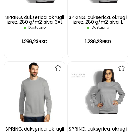
SPRING, dukserica, okrugli
SPRING, dukserica, okrugli
izrez, 280 g/m2, siva, 3XL
izrez, 280 g/m2, siva, L
Dostupno
Dostupno
1.236,23RSD
1.236,23RSD
DODAJ
DOD
NA
NA
LISTU
LIST
ŽELJA
ŽELJ
SPRING, dukserica, okrugli
SPRING, dukserica, okrugli