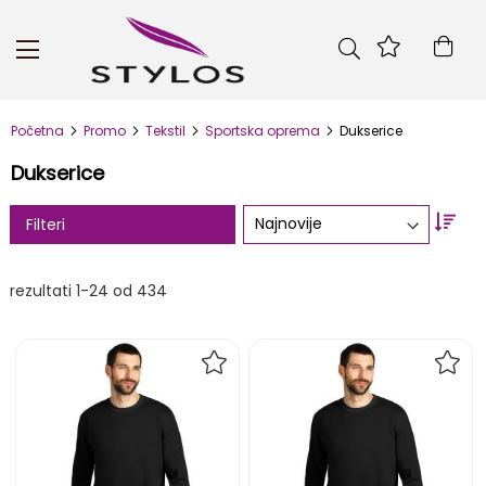
Skip
to
Kor
Content
Početna
Promo
Tekstil
Sportska oprema
Dukserice
Dukserice
Set
Filteri
Asc
Dire
rezultati
1
-
24
od
434
DODAJ
DOD
NA
NA
LISTU
LIST