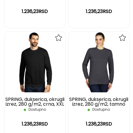
1.236,23RSD
1.236,23RSD
DODAJ
DOD
NA
NA
LISTU
LIST
ŽELJA
ŽELJ
SPRING, dukserica, okrugli
SPRING, dukserica, okrugli
izrez, 280 g/m2, crna, XXL
izrez, 280 g/m2, tamno
siva, 3XL
Dostupno
Dostupno
1.236,23RSD
1.236,23RSD