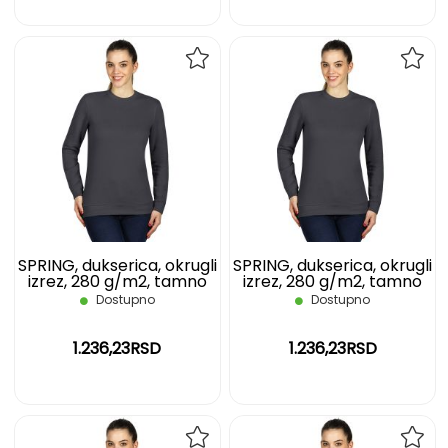
DODAJ
DOD
NA
NA
LISTU
LIST
ŽELJA
ŽELJ
SPRING, dukserica, okrugli
SPRING, dukserica, okrugli
izrez, 280 g/m2, tamno
izrez, 280 g/m2, tamno
siva, L
siva, M
Dostupno
Dostupno
1.236,23RSD
1.236,23RSD