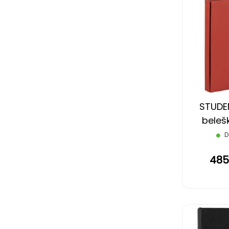
STUDEN
belešk
D
485