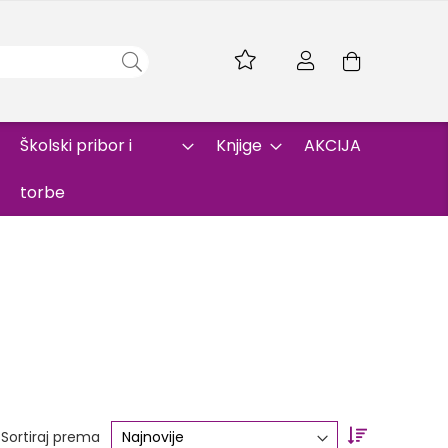
Skip
to
Korpa
Content
Školski pribor i
Knjige
AKCIJA
torbe
Set
Sortiraj prema