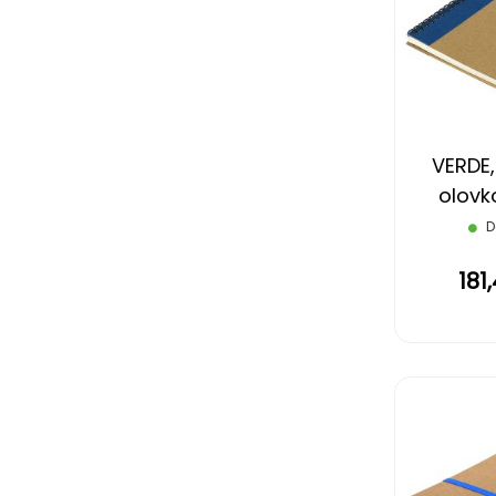
VERDE,
olovk
D
181