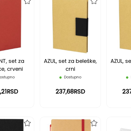
DODAJ
DODAJ
NA
NA
LISTU
LISTU
ŽELJA
ŽELJA
T, set za
AZUL, set za beleške,
AZUL, se
e, crveni
crni
ostupno
Dostupno
,21RSD
237,68RSD
23