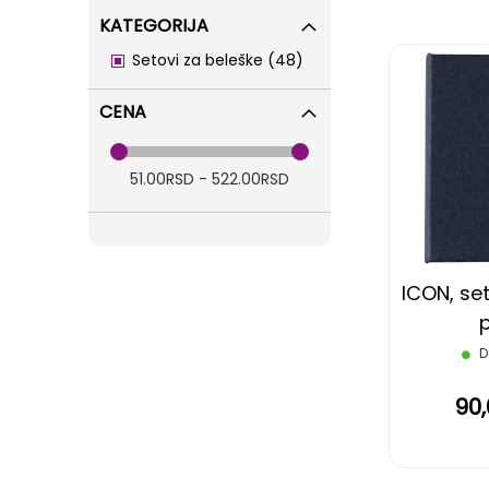
KATEGORIJA
items
Setovi za beleške
48
CENA
51.00RSD - 522.00RSD
ICON, set
p
D
90