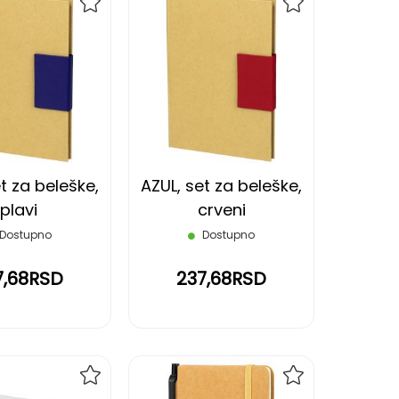
DODAJ
DODAJ
NA
NA
LISTU
LISTU
ŽELJA
ŽELJA
t za beleške,
AZUL, set za beleške,
plavi
crveni
Dostupno
Dostupno
7,68RSD
237,68RSD