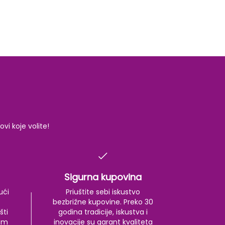
i koje volite!
Sigurna kupovina
ući
Priuštite sebi iskustvo
bezbrižne kupovine. Preko 30
šti
godina tradicije, iskustva i
kom
inovacije su garant kvaliteta