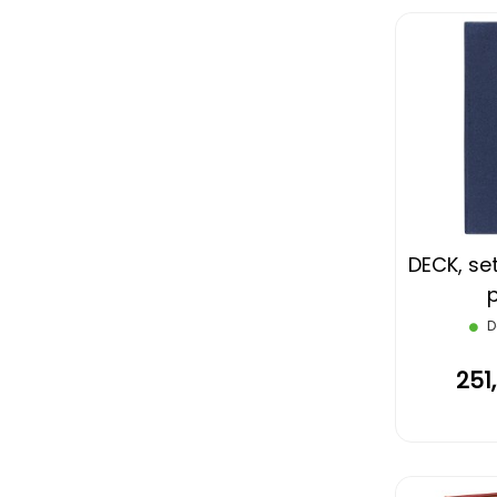
DECK, set
p
D
251