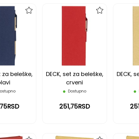
DODAJ
DODAJ
NA
NA
LISTU
LISTU
ŽELJA
ŽELJA
 za beleške,
DECK, set za beleške,
DECK, se
lavi
crveni
ostupno
Dostupno
,75RSD
251,75RSD
25