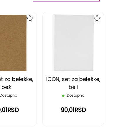
Ascending
Direction
DODAJ
DODAJ
NA
NA
LISTU
LISTU
ŽELJA
ŽELJA
t za beleške,
ICON, set za beleške,
bež
beli
Dostupno
Dostupno
,01RSD
90,01RSD