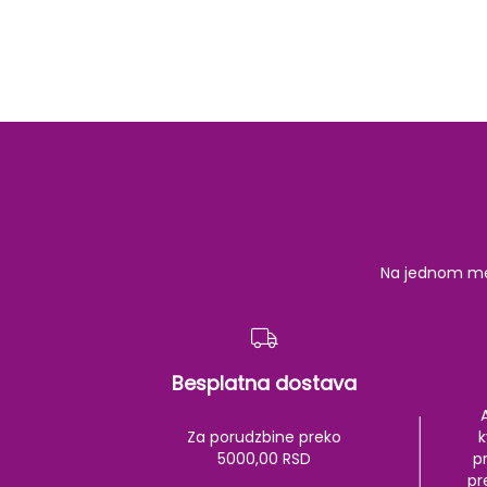
Na jednom mest
Besplatna dostava
Za porudzbine preko
k
5000,00 RSD
pr
pr