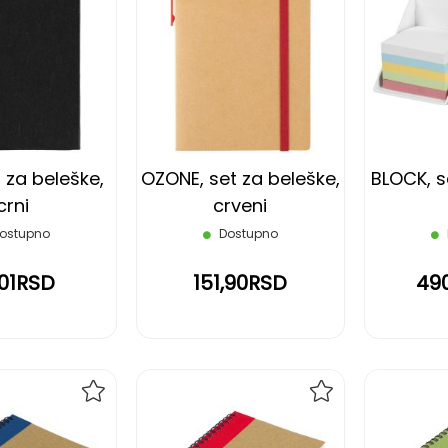
DODAJ
DODAJ
NA
NA
LISTU
LISTU
ŽELJA
ŽELJA
 za beleške,
OZONE, set za beleške,
BLOCK, s
crni
crveni
ostupno
Dostupno
,01RSD
151,90RSD
49
DODAJ
DODAJ