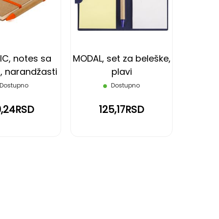
LISTU
LISTU
ŽELJA
ŽELJA
C, notes sa
MODAL, set za beleške,
, narandžasti
plavi
Dostupno
Dostupno
9,24RSD
125,17RSD
reading page
eće