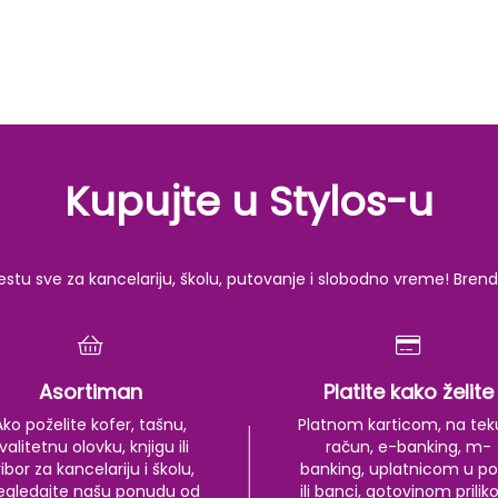
Kupujte u Stylos-u
u sve za kancelariju, školu, putovanje i slobodno vreme! Brendov
Asortiman
Platite kako želite
Ako poželite kofer, tašnu,
Platnom karticom, na tek
valitetnu olovku, knjigu ili
račun, e-banking, m-
ibor za kancelariju i školu,
banking, uplatnicom u po
egledajte našu ponudu od
ili banci, gotovinom prili