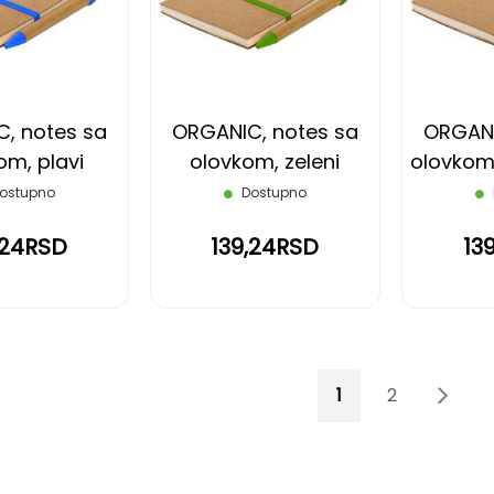
LISTU
LISTU
ŽELJA
ŽELJA
, notes sa
ORGANIC, notes sa
ORGANI
om, plavi
olovkom, zeleni
olovkom
ostupno
Dostupno
,24RSD
139,24RSD
13
Page
You're currently 
Page
Page
Sled
1
2