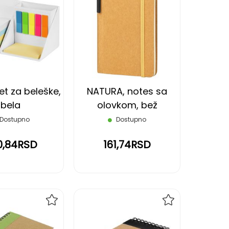
DODAJ
DODAJ
NA
NA
LISTU
LISTU
ŽELJA
ŽELJA
et za beleške,
NATURA, notes sa
bela
olovkom, bež
Dostupno
Dostupno
0,84RSD
161,74RSD
DODAJ
DODAJ