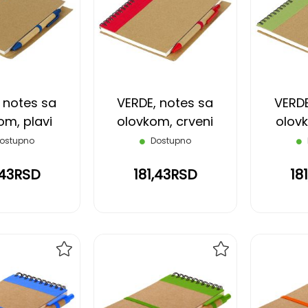
NA
NA
LISTU
LISTU
ŽELJA
ŽELJA
 notes sa
VERDE, notes sa
VERDE
om, plavi
olovkom, crveni
olovk
ostupno
Dostupno
,43RSD
181,43RSD
18
DODAJ
DODAJ
NA
NA