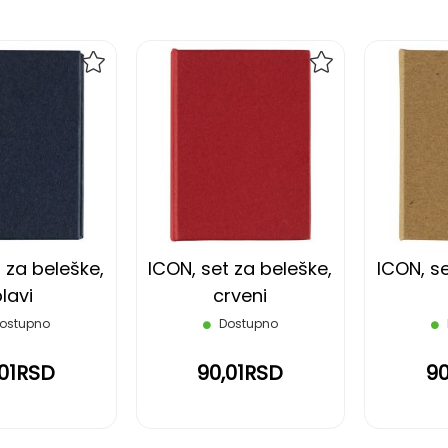
DODAJ
DODAJ
NA
NA
LISTU
LISTU
ŽELJA
ŽELJA
 za beleške,
ICON, set za beleške,
ICON, se
lavi
crveni
ostupno
Dostupno
,01RSD
90,01RSD
90