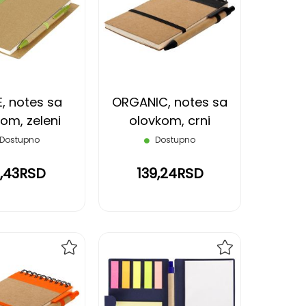
NA
NA
LISTU
LISTU
ŽELJA
ŽELJA
, notes sa
ORGANIC, notes sa
om, zeleni
olovkom, crni
Dostupno
Dostupno
1,43RSD
139,24RSD
DODAJ
DODAJ
NA
NA