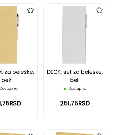
DODAJ
DODAJ
NA
NA
LISTU
LISTU
ŽELJA
ŽELJA
t za beleške,
DECK, set za beleške,
bež
beli
Dostupno
Dostupno
1,75RSD
251,75RSD