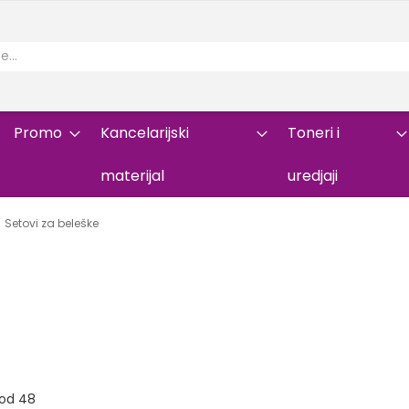
Promo
Kancelarijski
Toneri i
materijal
uredjaji
Setovi za beleške
od
48