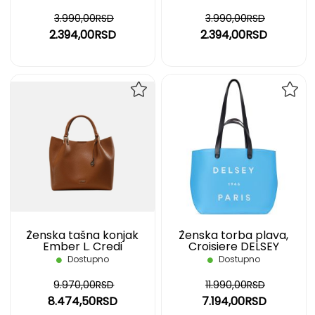
3.990,00RSD
3.990,00RSD
2.394,00RSD
2.394,00RSD
DODAJ
DOD
NA
NA
LISTU
LIST
ŽELJA
ŽELJ
Ženska tašna konjak
Ženska torba plava,
Ember L. Credi
Croisiere DELSEY
Dostupno
Dostupno
9.970,00RSD
11.990,00RSD
8.474,50RSD
7.194,00RSD