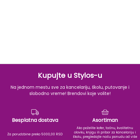
Kupujte u Stylos-u
Na jednom mestu sve za kancelariju, školu, putovanje i
slobodno vreme! Brendovi koje volite!
Besplatna dostava
Asortiman
Ako poželite kofer, tašnu, kvalitetnu
olovku, knjigu ili pribor za kancelariju i
Za porudzbine preko 5000,00 RSD
školu, pregledajte našu ponudu od više