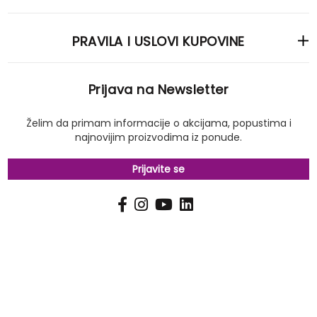
PRAVILA I USLOVI KUPOVINE
Prijava na Newsletter
Želim da primam informacije o akcijama, popustima i
najnovijim proizvodima iz ponude.
Prijavite se
PRIJAVI
Pošalji
SE
NA
NAŠ
NEWSLETTER