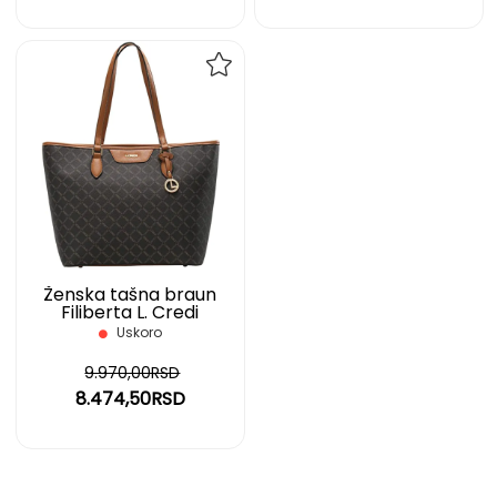
DODAJ
NA
LISTU
ŽELJA
Ženska tašna braun
Filiberta L. Credi
Uskoro
9.970,00RSD
8.474,50RSD