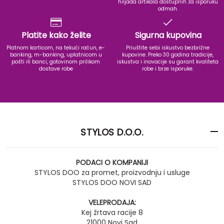
hiljada artikala dostupnih za isporuku
odmah.
Platite kako želite
Sigurna kupovina
Platnom karticom, na tekući račun, e-
Priuštite sebi iskustvo bezbrižne
banking, m-banking, uplatnicom u
kupovine. Preko 30 godina tradicije,
pošti ili banci, gotovinom prilikom
iskustva i inovacije su garant kvaliteta
dostave robe
robe i brze isporuke.
STYLOS D.O.O.
PODACI O KOMPANIJI
STYLOS DOO za promet, proizvodnju i usluge
STYLOS DOO NOVI SAD
VELEPRODAJA:
Kej žrtava racije 8
21000 Novi Sad