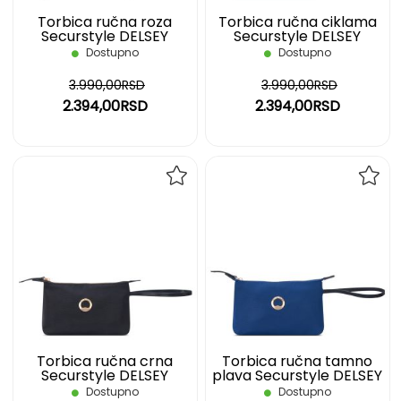
Torbica ručna roza
Torbica ručna ciklama
Securstyle DELSEY
Securstyle DELSEY
Dostupno
Dostupno
3.990,00RSD
3.990,00RSD
2.394,00RSD
2.394,00RSD
DODAJ
DOD
NA
NA
LISTU
LIST
ŽELJA
ŽELJ
Torbica ručna crna
Torbica ručna tamno
Securstyle DELSEY
plava Securstyle DELSEY
Dostupno
Dostupno