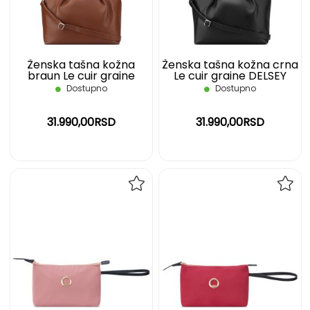
ŽELJA
ŽELJ
Ženska tašna kožna
Ženska tašna kožna crna
braun Le cuir graine
Le cuir graine DELSEY
DELSEY
Dostupno
Dostupno
31.990,00RSD
31.990,00RSD
DODAJ
DOD
NA
NA
LISTU
LIST
ŽELJA
ŽELJ