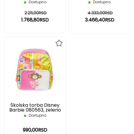
plavo roza
plava
Dostupno
Dostupno
2.211,00RSD
4.333,00RSD
1.768,80RSD
3.466,40RSD
DODAJ
NA
LISTU
ŽELJA
Školska torba Disney
Barbie 080563, zeleno
roza
Dostupno
990,00RSD