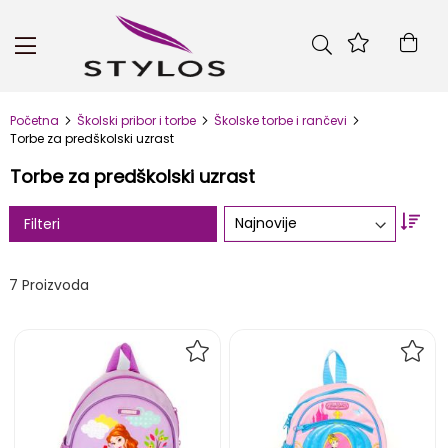
Skip
to
Kor
Content
Početna
Školski pribor i torbe
Školske torbe i rančevi
Torbe za predškolski uzrast
Torbe za predškolski uzrast
Set
Filteri
Asc
Dire
7
Proizvoda
DODAJ
DOD
NA
NA
LISTU
LIST