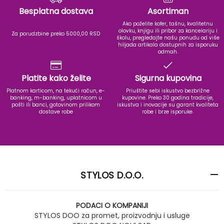
Besplatna dostava
Asortiman
Ako poželite kofer, tašnu, kvalitetnu
olovku, knjigu ili pribor za kancelariju i
Za porudzbine preko 5000,00 RSD
školu, pregledajte našu ponudu od više
hiljada artikala dostupnih za isporuku
odmah.
Platite kako želite
Sigurna kupovina
Platnom karticom, na tekući račun, e-
Priuštite sebi iskustvo bezbrižne
banking, m-banking, uplatnicom u
kupovine. Preko 30 godina tradicije,
pošti ili banci, gotovinom prilikom
iskustva i inovacije su garant kvaliteta
dostave robe
robe i brze isporuke.
STYLOS D.O.O.
PODACI O KOMPANIJI
STYLOS DOO za promet, proizvodnju i usluge