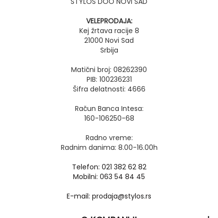
STYLOS DOO NOVI SAD
VELEPRODAJA:
Kej žrtava racije 8
21000 Novi Sad
Srbija
Matični broj: 08262390
PIB: 100236231
Šifra delatnosti: 4666
Račun Banca Intesa:
160-106250-68
Radno vreme:
Radnim danima: 8.00-16.00h
Telefon: 021 382 62 82
Mobilni: 063 54 84 45
E-mail: prodaja@stylos.rs