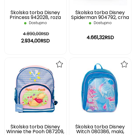
Školska torba Disney
Školska torba Disney
Princess 942028, roza
Spiderman 904792, crna
Dostupno
Dostupno
4.890,00RSD
4.661,32RSD
2.934,00RSD
DODAJ
DOD
NA
NA
LISTU
LIST
ŽELJA
ŽELJ
Školska torba Disney
Školska torba Disney
Winnie the Pooh 087209,
Witch 080386, mala,